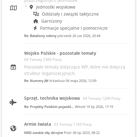
poszczególnych jednostek
Jednostki wojskowe
Oddziały i związki taktyczne
Garnizony
Formacje specjalne i pomocnicze
Re: Bataliony osłony
jokrzesik
26 cze 2026, 20:44
Wojsko Polskie - pozostałe tematy
64 Tematy 2360 Posty
Pozostałe tematy dotyczące WP, które nie dotyczą
struktur organizacyjnych.
Re: Numery JW
Arkadiusz
06 maja 2026, 12:09
Sprzęt, technika wojskowa
64 Tematy 1268 Posty
Re: Projekty Polskich pojazdó…
Witold
19 lip 2026, 17:19
Armie świata
63 Tematy 1169 Posty
NRD-owskie siły zbrojne
Piotr
06 lip 2023, 08:22