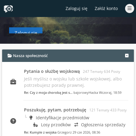
Zaloguj się
Załóż konto
Zaloguj się
aby zobaczyć w tym miejscu podsumowanie najnowszych wpisów od czasów T
Nasza społeczność
Pytania o służbę wojskową
247 Tematy 634 Posty
Jeśli myślisz o wojsku lub szkole wojskowej, albo
potrzebujesz porady prawnej.
Re: Czy z moja chorobą jest s…
bajorowyHacka
Wczoraj
, 18:59
Poszukuję, pytam, potrzebuję
121 Tematy 433 Posty
Identyfikacje przedmiotów
Losy przodków
Ogłoszenia sprzedaży
Re: Kumple z wojska
Grzegorz
29 cze 2026, 08:36