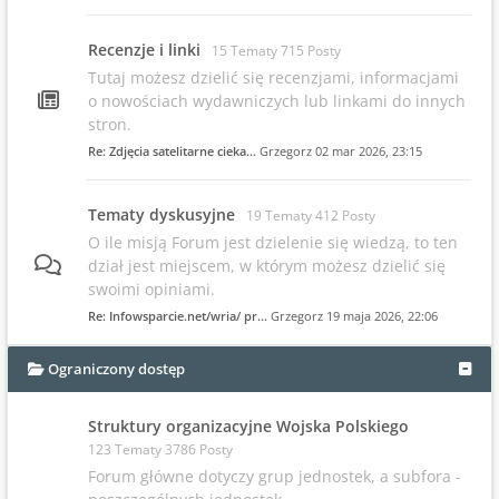
Recenzje i linki
15 Tematy 715 Posty
Tutaj możesz dzielić się recenzjami, informacjami
o nowościach wydawniczych lub linkami do innych
stron.
Re: Zdjęcia satelitarne cieka…
Grzegorz
02 mar 2026, 23:15
Tematy dyskusyjne
19 Tematy 412 Posty
O ile misją Forum jest dzielenie się wiedzą, to ten
dział jest miejscem, w którym możesz dzielić się
swoimi opiniami.
Re: Infowsparcie.net/wria/ pr…
Grzegorz
19 maja 2026, 22:06
Ograniczony dostęp
Struktury organizacyjne Wojska Polskiego
123 Tematy 3786 Posty
Forum główne dotyczy grup jednostek, a subfora -