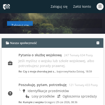
Zaloguj się
Załóż konto
Zaloguj się
aby zobaczyć w tym miejscu podsumowanie najnowszych wpisów od czasów T
Nasza społeczność
Pytania o służbę wojskową
247 Tematy 634 Posty
Jeśli myślisz o wojsku lub szkole wojskowej, albo
potrzebujesz porady prawnej.
Re: Czy z moja chorobą jest s…
bajorowyHacka
Dzisiaj
, 18:59
Poszukuję, pytam, potrzebuję
121 Tematy 433 Posty
Identyfikacje przedmiotów
Losy przodków
Ogłoszenia sprzedaży
Re: Kumple z wojska
Grzegorz
29 cze 2026, 08:36