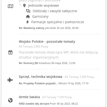
poszczególnych jednostek
Jednostki wojskowe
Oddziały i związki taktyczne
Garnizony
Formacje specjalne i pomocnicze
Re: Bataliony osłony
jokrzesik
26 cze 2026, 20:44
Wojsko Polskie - pozostałe tematy
64 Tematy 2360 Posty
Pozostałe tematy dotyczące WP, które nie dotyczą
struktur organizacyjnych.
Re: Numery JW
Arkadiusz
06 maja 2026, 12:09
Sprzęt, technika wojskowa
64 Tematy 1268 Posty
Re: Projekty Polskich pojazdó…
Witold
19 lip 2026, 17:19
Armie świata
63 Tematy 1169 Posty
NRD-owskie siły zbrojne
Piotr
06 lip 2023, 08:22