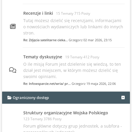
Recenzje i linki
15 Tematy 715 Posty
Tutaj możesz dzielić się recenzjami, informacjami
o nowościach wydawniczych lub linkami do innych
stron.
Re: Zdjęcia satelitarne cieka…
Grzegorz
02 mar 2026, 23:15
Tematy dyskusyjne
19 Tematy 412 Posty
O ile misją Forum jest dzielenie się wiedzą, to ten
dział jest miejscem, w którym możesz dzielić się
swoimi opiniami.
Re: Infowsparcie.net/wria/ pr…
Grzegorz
19 maja 2026, 22:06
Ograniczony dostęp
Struktury organizacyjne Wojska Polskiego
123 Tematy 3786 Posty
Forum główne dotyczy grup jednostek, a subfora -