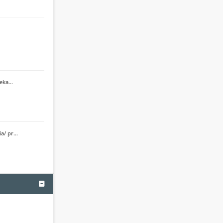
cieka…
ia/ pr…