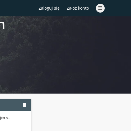
Zaloguj się
Załóż konto
m
jest s…