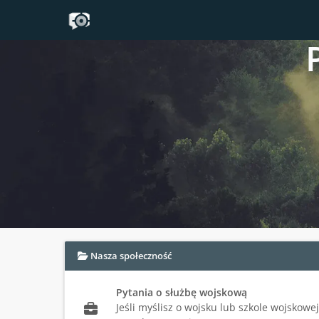
Zaloguj się
aby zobaczyć w tym miejscu podsumowanie najnowszych wpi
Nasza społeczność
Pytania o służbę wojskową
Jeśli myślisz o wojsku lub szkole wojskowe