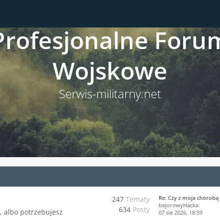
Profesjonalne Foru
sów od czasów Twojej ostatniej wizyty.
Wojskowe
Serwis-militarny.net
Re: Czy z moja chorobą 
247
Tematy
bajorowyHacka
634
Posty
j, albo potrzebujesz
07 sie 2026, 18:59