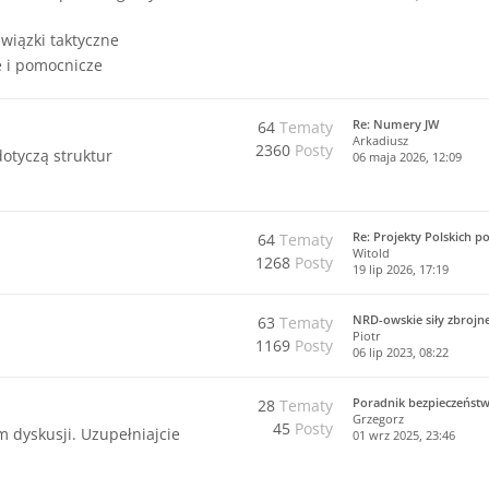
związki taktyczne
 i pomocnicze
Re: Numery JW
64
Tematy
Arkadiusz
2360
Posty
dotyczą struktur
06 maja 2026, 12:09
Re: Projekty Polskich p
64
Tematy
Witold
1268
Posty
19 lip 2026, 17:19
NRD-owskie siły zbrojn
63
Tematy
Piotr
1169
Posty
06 lip 2023, 08:22
Poradnik bezpieczeńst
28
Tematy
Grzegorz
45
Posty
m dyskusji. Uzupełniajcie
01 wrz 2025, 23:46