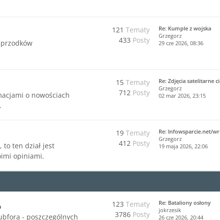
Re: Kumple z wojska
121
Tematy
Grzegorz
433
Posty
 przodków
29 cze 2026, 08:36
Re: Zdjęcia satelitarne 
15
Tematy
Grzegorz
712
Posty
rmacjami o nowościach
02 mar 2026, 23:15
.
Re: Infowsparcie.net/wr
19
Tematy
Grzegorz
412
Posty
 to ten dział jest
19 maja 2026, 22:06
imi opiniami.
Re: Bataliony osłony
123
Tematy
o
jokrzesik
3786
Posty
ubfora - poszczególnych
26 cze 2026, 20:44