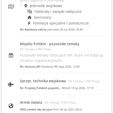
poszczególnych jednostek
Jednostki wojskowe
Oddziały i związki taktyczne
Garnizony
Formacje specjalne i pomocnicze
Re: Bataliony osłony
jokrzesik
26 cze 2026, 20:44
Wojsko Polskie - pozostałe tematy
64 Tematy 2360 Posty
Pozostałe tematy dotyczące WP, które nie dotyczą
struktur organizacyjnych.
Re: Numery JW
Arkadiusz
06 maja 2026, 12:09
Sprzęt, technika wojskowa
64 Tematy 1268 Posty
Re: Projekty Polskich pojazdó…
Witold
19 lip 2026, 17:19
Armie świata
63 Tematy 1169 Posty
NRD-owskie siły zbrojne
Piotr
06 lip 2023, 08:22