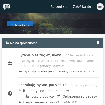
Zaloguj się
Załóż konto
Zaloguj się
aby zobaczyć w tym miejscu podsumowanie najnowszych wpisów od czasów T
Nasza społeczność
Pytania o służbę wojskową
247 Tematy 634 Posty
Jeśli myślisz o wojsku lub szkole wojskowej, albo
potrzebujesz porady prawnej.
Re: Czy z moja chorobą jest s…
bajorowyHacka
Wczoraj
, 18:59
Poszukuję, pytam, potrzebuję
121 Tematy 433 Posty
Identyfikacje przedmiotów
Losy przodków
Ogłoszenia sprzedaży
Re: Kumple z wojska
Grzegorz
29 cze 2026, 08:36