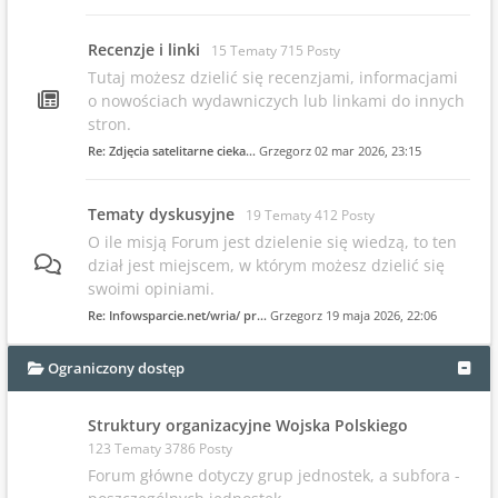
Recenzje i linki
15 Tematy 715 Posty
Tutaj możesz dzielić się recenzjami, informacjami
o nowościach wydawniczych lub linkami do innych
stron.
Re: Zdjęcia satelitarne cieka…
Grzegorz
02 mar 2026, 23:15
Tematy dyskusyjne
19 Tematy 412 Posty
O ile misją Forum jest dzielenie się wiedzą, to ten
dział jest miejscem, w którym możesz dzielić się
swoimi opiniami.
Re: Infowsparcie.net/wria/ pr…
Grzegorz
19 maja 2026, 22:06
Ograniczony dostęp
Struktury organizacyjne Wojska Polskiego
123 Tematy 3786 Posty
Forum główne dotyczy grup jednostek, a subfora -