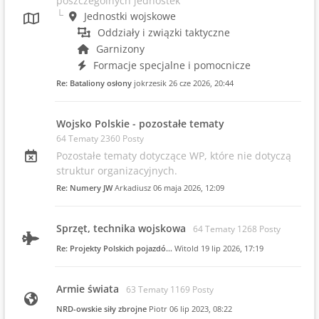
poszczególnych jednostek
Jednostki wojskowe
Oddziały i związki taktyczne
Garnizony
Formacje specjalne i pomocnicze
Re: Bataliony osłony
jokrzesik
26 cze 2026, 20:44
Wojsko Polskie - pozostałe tematy
64 Tematy 2360 Posty
Pozostałe tematy dotyczące WP, które nie dotyczą
struktur organizacyjnych.
Re: Numery JW
Arkadiusz
06 maja 2026, 12:09
Sprzęt, technika wojskowa
64 Tematy 1268 Posty
Re: Projekty Polskich pojazdó…
Witold
19 lip 2026, 17:19
Armie świata
63 Tematy 1169 Posty
NRD-owskie siły zbrojne
Piotr
06 lip 2023, 08:22