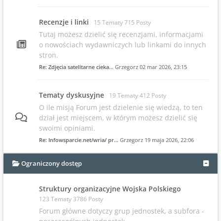
Recenzje i linki
15 Tematy 715 Posty
Tutaj możesz dzielić się recenzjami, informacjami
o nowościach wydawniczych lub linkami do innych
stron.
Re: Zdjęcia satelitarne cieka…
Grzegorz
02 mar 2026, 23:15
Tematy dyskusyjne
19 Tematy 412 Posty
O ile misją Forum jest dzielenie się wiedzą, to ten
dział jest miejscem, w którym możesz dzielić się
swoimi opiniami.
Re: Infowsparcie.net/wria/ pr…
Grzegorz
19 maja 2026, 22:06
Ograniczony dostęp
Struktury organizacyjne Wojska Polskiego
123 Tematy 3786 Posty
Forum główne dotyczy grup jednostek, a subfora -