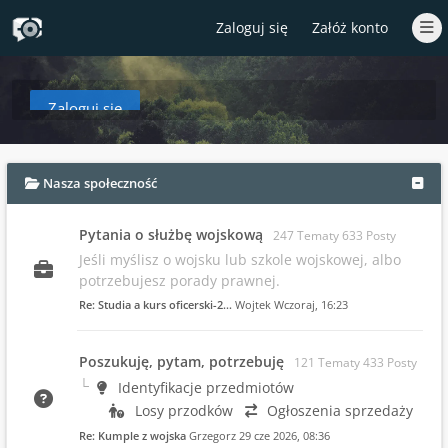
Zaloguj się
Załóż konto
Zaloguj się
aby zobaczyć w tym miejscu podsumowanie najnowszych wpisów od czasów T
Nasza społeczność
Pytania o służbę wojskową
247 Tematy 633 Posty
Jeśli myślisz o wojsku lub szkole wojskowej, albo
potrzebujesz porady prawnej.
Re: Studia a kurs oficerski-2…
Wojtek
Wczoraj
, 16:23
Poszukuję, pytam, potrzebuję
121 Tematy 433 Posty
Identyfikacje przedmiotów
Losy przodków
Ogłoszenia sprzedaży
Re: Kumple z wojska
Grzegorz
29 cze 2026, 08:36