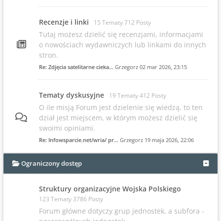
Recenzje i linki
15 Tematy 712 Posty
Tutaj możesz dzielić się recenzjami, informacjami
o nowościach wydawniczych lub linkami do innych
stron.
Re: Zdjęcia satelitarne cieka…
Grzegorz
02 mar 2026, 23:15
Tematy dyskusyjne
19 Tematy 412 Posty
O ile misją Forum jest dzielenie się wiedzą, to ten
dział jest miejscem, w którym możesz dzielić się
swoimi opiniami.
Re: Infowsparcie.net/wria/ pr…
Grzegorz
19 maja 2026, 22:06
Ograniczony dostęp
Struktury organizacyjne Wojska Polskiego
123 Tematy 3786 Posty
Forum główne dotyczy grup jednostek, a subfora -