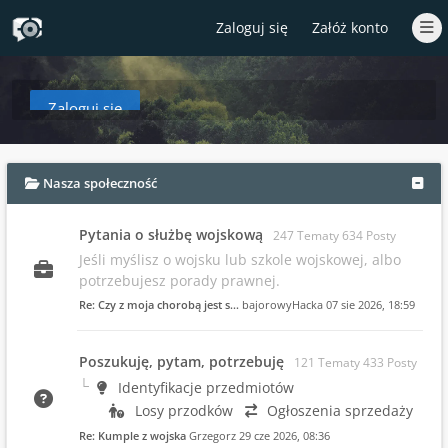
Zaloguj się
Załóż konto
Zaloguj się
aby zobaczyć w tym miejscu podsumowanie najnowszych wpisów od czasów T
Nasza społeczność
Pytania o służbę wojskową
247 Tematy 634 Posty
Jeśli myślisz o wojsku lub szkole wojskowej, albo
potrzebujesz porady prawnej.
Re: Czy z moja chorobą jest s…
bajorowyHacka
07 sie 2026, 18:59
Poszukuję, pytam, potrzebuję
121 Tematy 433 Posty
Identyfikacje przedmiotów
Losy przodków
Ogłoszenia sprzedaży
Re: Kumple z wojska
Grzegorz
29 cze 2026, 08:36