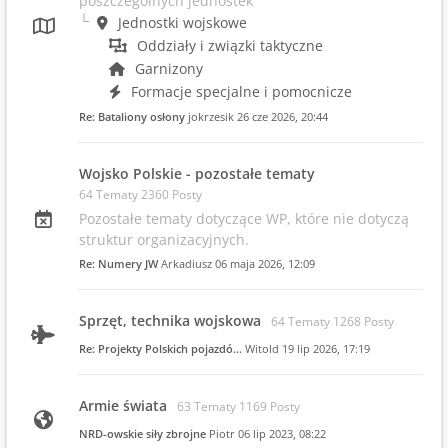
poszczególnych jednostek
Jednostki wojskowe
Oddziały i związki taktyczne
Garnizony
Formacje specjalne i pomocnicze
Re: Bataliony osłony
jokrzesik
26 cze 2026, 20:44
Wojsko Polskie - pozostałe tematy
64 Tematy 2360 Posty
Pozostałe tematy dotyczące WP, które nie dotyczą
struktur organizacyjnych.
Re: Numery JW
Arkadiusz
06 maja 2026, 12:09
Sprzęt, technika wojskowa
64 Tematy 1268 Posty
Re: Projekty Polskich pojazdó…
Witold
19 lip 2026, 17:19
Armie świata
63 Tematy 1169 Posty
NRD-owskie siły zbrojne
Piotr
06 lip 2023, 08:22