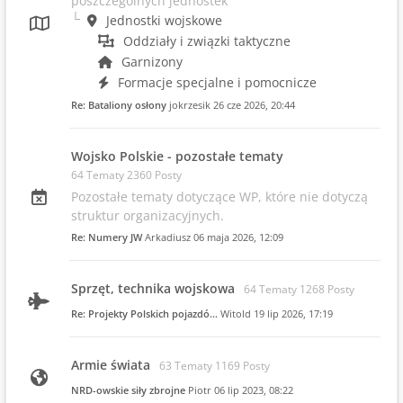
poszczególnych jednostek
Jednostki wojskowe
Oddziały i związki taktyczne
Garnizony
Formacje specjalne i pomocnicze
Re: Bataliony osłony
jokrzesik
26 cze 2026, 20:44
Wojsko Polskie - pozostałe tematy
64 Tematy 2360 Posty
Pozostałe tematy dotyczące WP, które nie dotyczą
struktur organizacyjnych.
Re: Numery JW
Arkadiusz
06 maja 2026, 12:09
Sprzęt, technika wojskowa
64 Tematy 1268 Posty
Re: Projekty Polskich pojazdó…
Witold
19 lip 2026, 17:19
Armie świata
63 Tematy 1169 Posty
NRD-owskie siły zbrojne
Piotr
06 lip 2023, 08:22