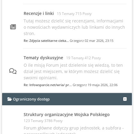
Recenzje i linki
15 Tematy 715 Posty
Tutaj możesz dzielić się recenzjami, informacjami
o nowościach wydawniczych lub linkami do innych
stron.
Re: Zdjęcia satelitarne cieka…
Grzegorz
02 mar 2026, 23:15
Tematy dyskusyjne
19 Tematy 412 Posty
O ile misją Forum jest dzielenie się wiedzą, to ten
dział jest miejscem, w którym możesz dzielić się
swoimi opiniami.
Re: Infowsparcie.net/wria/ pr…
Grzegorz
19 maja 2026, 22:06
Ograniczony dostęp
Struktury organizacyjne Wojska Polskiego
123 Tematy 3786 Posty
Forum główne dotyczy grup jednostek, a subfora -