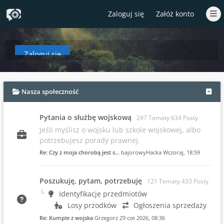
Zaloguj się
Załóż konto
Zaloguj się
aby zobaczyć w tym miejscu podsumowanie najnowszych wpisów od czasów T
Nasza społeczność
Pytania o służbę wojskową
247 Tematy 634 Posty
Jeśli myślisz o wojsku lub szkole wojskowej, albo
potrzebujesz porady prawnej.
Re: Czy z moja chorobą jest s…
bajorowyHacka
Wczoraj
, 18:59
Poszukuję, pytam, potrzebuję
121 Tematy 433 Posty
Identyfikacje przedmiotów
Losy przodków
Ogłoszenia sprzedaży
Re: Kumple z wojska
Grzegorz
29 cze 2026, 08:36