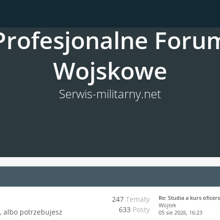
Profesjonalne Foru
sów od czasów Twojej ostatniej wizyty.
Wojskowe
Serwis-militarny.net
Re: Studia a kurs oficer
247
Tematy
Wojtek
633
Posty
j, albo potrzebujesz
05 sie 2026, 16:23