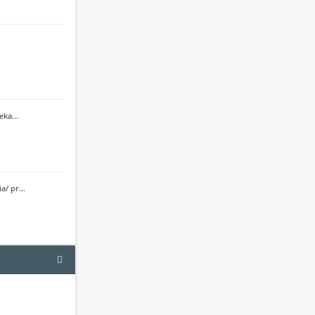
cieka…
ia/ pr…