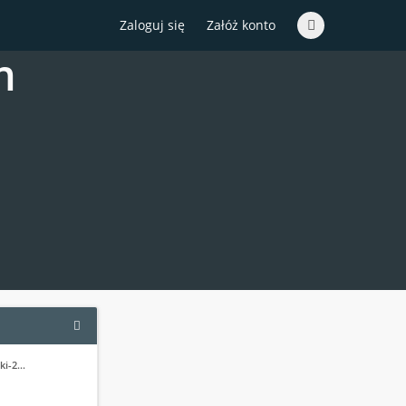
Zaloguj się
Załóż konto
m
ski-2…