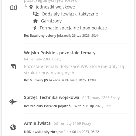
poszczególnych jednostek
Jednostki wojskowe
Oddziały i związki taktyczne
Garnizony
Formacje specjalne i pomocnicze
Re: Bataliony osłony
jokrzesik
26 cze 2026, 20:44
Wojsko Polskie - pozostałe tematy
64 Tematy 2360 Posty
Pozostałe tematy dotyczące WP, które nie dotyczą
struktur organizacyjnych.
Re: Numery JW
Arkadiusz
06 maja 2026, 12:09
Sprzęt, technika wojskowa
64 Tematy 1268 Posty
Re: Projekty Polskich pojazdó…
Witold
19 lip 2026, 17:19
Armie świata
63 Tematy 1169 Posty
NRD-owskie siły zbrojne
Piotr
06 lip 2023, 08:22