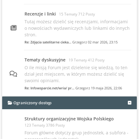
Recenzje i linki
15 Tematy 712 Posty
Tutaj możesz dzielić się recenzjami, informacjami
o nowościach wydawniczych lub linkami do innych
stron.
Re: Zdjęcia satelitarne cieka…
Grzegorz
02 mar 2026, 23:15
Tematy dyskusyjne
19 Tematy 412 Posty
O ile misją Forum jest dzielenie się wiedzą, to ten
dział jest miejscem, w którym możesz dzielić się
swoimi opiniami.
Re: Infowsparcie.net/wria/ pr…
Grzegorz
19 maja 2026, 22:06
Ograniczony dostęp
Struktury organizacyjne Wojska Polskiego
123 Tematy 3786 Posty
Forum główne dotyczy grup jednostek, a subfora -