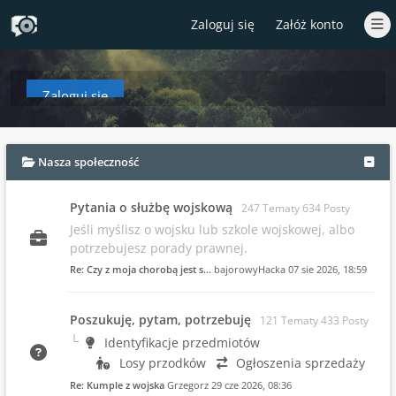
Zaloguj się
Załóż konto
Zaloguj się
aby zobaczyć w tym miejscu podsumowanie najnowszych wpisów od czasów T
Nasza społeczność
Pytania o służbę wojskową
247 Tematy 634 Posty
Jeśli myślisz o wojsku lub szkole wojskowej, albo
potrzebujesz porady prawnej.
Re: Czy z moja chorobą jest s…
bajorowyHacka
07 sie 2026, 18:59
Poszukuję, pytam, potrzebuję
121 Tematy 433 Posty
Identyfikacje przedmiotów
Losy przodków
Ogłoszenia sprzedaży
Re: Kumple z wojska
Grzegorz
29 cze 2026, 08:36