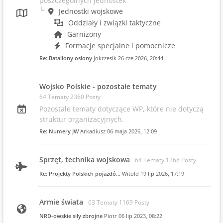
poszczególnych jednostek
Jednostki wojskowe
Oddziały i związki taktyczne
Garnizony
Formacje specjalne i pomocnicze
Re: Bataliony osłony
jokrzesik
26 cze 2026, 20:44
Wojsko Polskie - pozostałe tematy
64 Tematy 2360 Posty
Pozostałe tematy dotyczące WP, które nie dotyczą
struktur organizacyjnych.
Re: Numery JW
Arkadiusz
06 maja 2026, 12:09
Sprzęt, technika wojskowa
64 Tematy 1268 Posty
Re: Projekty Polskich pojazdó…
Witold
19 lip 2026, 17:19
Armie świata
63 Tematy 1169 Posty
NRD-owskie siły zbrojne
Piotr
06 lip 2023, 08:22