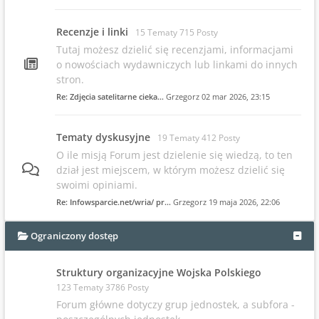
Recenzje i linki
15 Tematy 715 Posty
Tutaj możesz dzielić się recenzjami, informacjami
o nowościach wydawniczych lub linkami do innych
stron.
Re: Zdjęcia satelitarne cieka…
Grzegorz
02 mar 2026, 23:15
Tematy dyskusyjne
19 Tematy 412 Posty
O ile misją Forum jest dzielenie się wiedzą, to ten
dział jest miejscem, w którym możesz dzielić się
swoimi opiniami.
Re: Infowsparcie.net/wria/ pr…
Grzegorz
19 maja 2026, 22:06
Ograniczony dostęp
Struktury organizacyjne Wojska Polskiego
123 Tematy 3786 Posty
Forum główne dotyczy grup jednostek, a subfora -