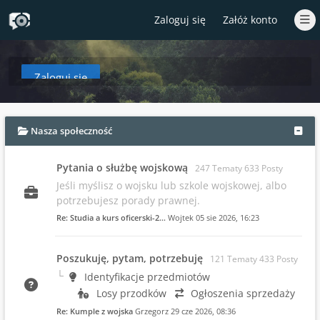
Zaloguj się
Załóż konto
Zaloguj się
aby zobaczyć w tym miejscu podsumowanie najnowszych wpisów od czasów T
Nasza społeczność
Pytania o służbę wojskową
247 Tematy 633 Posty
Jeśli myślisz o wojsku lub szkole wojskowej, albo
potrzebujesz porady prawnej.
Re: Studia a kurs oficerski-2…
Wojtek
05 sie 2026, 16:23
Poszukuję, pytam, potrzebuję
121 Tematy 433 Posty
Identyfikacje przedmiotów
Losy przodków
Ogłoszenia sprzedaży
Re: Kumple z wojska
Grzegorz
29 cze 2026, 08:36