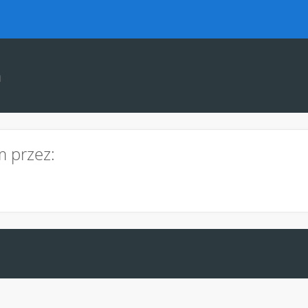
m
m przez: