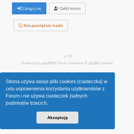
Zaloguj się
Załóż konto
Nie pamiętam hasła
Kontakt
v118
Powered by
phpBB
® Forum Software © phpBB Limited
Strona używa swoje pliki cookies (ciasteczka) w
celu usprawnienia korzystania użytkowników z
Forum i nie używa ciasteczek żadnych
podmiotów trzecich.
Akceptuję