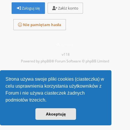
Zaloguj się
Załóż konto
Nie pamiętam hasła
Kontakt
v118
Powered by
phpBB
® Forum Software © phpBB Limited
Strona używa swoje pliki cookies (ciasteczka) w
celu usprawnienia korzystania użytkowników z
Forum i nie używa ciasteczek żadnych
podmiotów trzecich.
Akceptuję