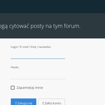
ogą cytować posty na tym forum.
Login / E-mail / Imię i nazwisko:
Hasło:
Zapamiętaj mnie
Zaloguj się
Załóż konto