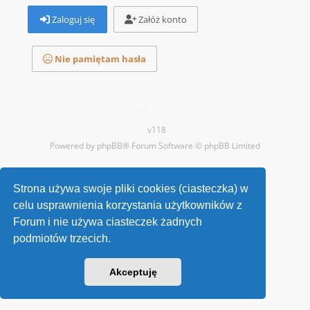
Zaloguj się
Załóż konto
Nie pamiętam hasła
Kontakt
v118
Powered by
phpBB
® Forum Software © phpBB Limited
Strona używa swoje pliki cookies (ciasteczka) w
celu usprawnienia korzystania użytkowników z
Forum i nie używa ciasteczek żadnych
podmiotów trzecich.
Akceptuję