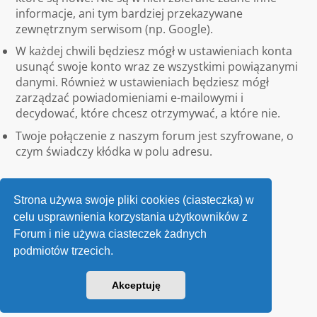
informacje, ani tym bardziej przekazywane
zewnętrznym serwisom (np. Google).
W każdej chwili będziesz mógł w ustawieniach konta
usunąć swoje konto wraz ze wszystkimi powiązanymi
danymi. Również w ustawieniach będziesz mógł
zarządzać powiadomieniami e-mailowymi i
decydować, które chcesz otrzymywać, a które nie.
Twoje połączenie z naszym forum jest szyfrowane, o
czym świadczy kłódka w polu adresu.
Strona używa swoje pliki cookies (ciasteczka) w
celu usprawnienia korzystania użytkowników z
Forum i nie używa ciasteczek żadnych
podmiotów trzecich.
Kontakt
Akceptuję
v118
Powered by
phpBB
® Forum Software © phpBB Limited