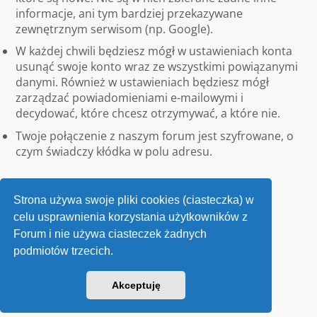
informacje, ani tym bardziej przekazywane
zewnętrznym serwisom (np. Google).
W każdej chwili będziesz mógł w ustawieniach konta
usunąć swoje konto wraz ze wszystkimi powiązanymi
danymi. Również w ustawieniach będziesz mógł
zarządzać powiadomieniami e-mailowymi i
decydować, które chcesz otrzymywać, a które nie.
Twoje połączenie z naszym forum jest szyfrowane, o
czym świadczy kłódka w polu adresu.
Strona używa swoje pliki cookies (ciasteczka) w
celu usprawnienia korzystania użytkowników z
Forum i nie używa ciasteczek żadnych
podmiotów trzecich.
Kontakt
Akceptuję
v118
Powered by
phpBB
® Forum Software © phpBB Limited