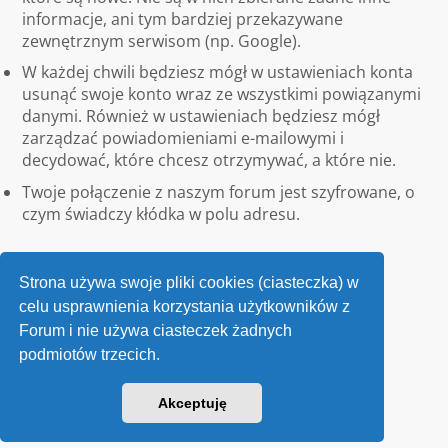
informacje, ani tym bardziej przekazywane
zewnętrznym serwisom (np. Google).
W każdej chwili będziesz mógł w ustawieniach konta
usunąć swoje konto wraz ze wszystkimi powiązanymi
danymi. Również w ustawieniach będziesz mógł
zarządzać powiadomieniami e-mailowymi i
decydować, które chcesz otrzymywać, a które nie.
Twoje połączenie z naszym forum jest szyfrowane, o
czym świadczy kłódka w polu adresu.
Strona używa swoje pliki cookies (ciasteczka) w
celu usprawnienia korzystania użytkowników z
Forum i nie używa ciasteczek żadnych
podmiotów trzecich.
Kontakt
Akceptuję
v118
Powered by
phpBB
® Forum Software © phpBB Limited