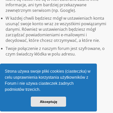
informacje, ani tym bardziej przekazywane
zewnętrznym serwisom (np. Google).
W każdej chwili będziesz mógł w ustawieniach konta
usunąć swoje konto wraz ze wszystkimi powiązanymi
danymi. Również w ustawieniach będziesz mógł
zarządzać powiadomieniami e-mailowymi i
decydować, które chcesz otrzymywać, a które nie.
Twoje połączenie z naszym forum jest szyfrowane, o
czym świadczy kłódka w polu adresu.
Strona używa swoje pliki cookies (ciasteczka) w
celu usprawnienia korzystania użytkowników z
Forum i nie używa ciasteczek żadnych
podmiotów trzecich.
Kontakt
Akceptuję
v118
Powered by
phpBB
® Forum Software © phpBB Limited