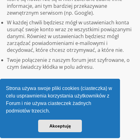
informacje, ani tym bardziej przekazywane
zewnętrznym serwisom (np. Google).
W każdej chwili będziesz mógł w ustawieniach konta
usunąć swoje konto wraz ze wszystkimi powiązanymi
danymi. Również w ustawieniach będziesz mógł
zarządzać powiadomieniami e-mailowymi i
decydować, które chcesz otrzymywać, a które nie.
Twoje połączenie z naszym forum jest szyfrowane, o
czym świadczy kłódka w polu adresu.
Strona używa swoje pliki cookies (ciasteczka) w
celu usprawnienia korzystania użytkowników z
Forum i nie używa ciasteczek żadnych
podmiotów trzecich.
Kontakt
Akceptuję
v118
Powered by
phpBB
® Forum Software © phpBB Limited