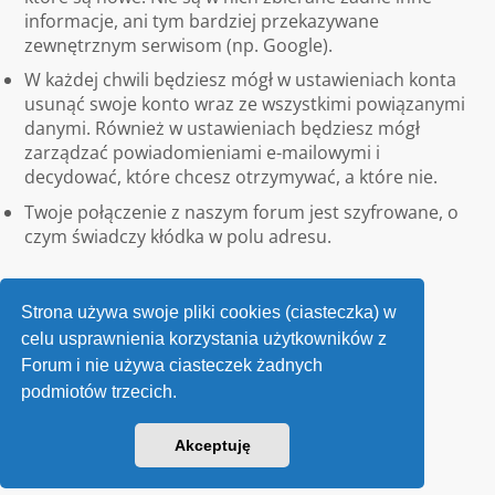
informacje, ani tym bardziej przekazywane
zewnętrznym serwisom (np. Google).
W każdej chwili będziesz mógł w ustawieniach konta
usunąć swoje konto wraz ze wszystkimi powiązanymi
danymi. Również w ustawieniach będziesz mógł
zarządzać powiadomieniami e-mailowymi i
decydować, które chcesz otrzymywać, a które nie.
Twoje połączenie z naszym forum jest szyfrowane, o
czym świadczy kłódka w polu adresu.
Strona używa swoje pliki cookies (ciasteczka) w
celu usprawnienia korzystania użytkowników z
Forum i nie używa ciasteczek żadnych
podmiotów trzecich.
Kontakt
Akceptuję
v118
Powered by
phpBB
® Forum Software © phpBB Limited