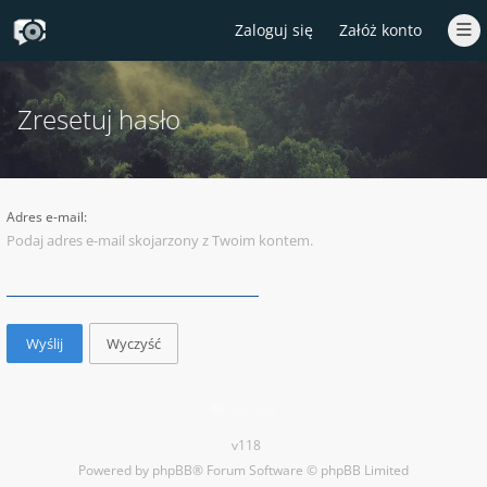
Zaloguj się
Załóż konto
Zresetuj hasło
Adres e-mail:
Podaj adres e-mail skojarzony z Twoim kontem.
Kontakt
v118
Powered by
phpBB
® Forum Software © phpBB Limited