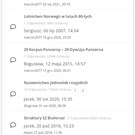
marcin2677
20 sty 2021, 20:19
Lotnictwo Norwegii w latach 80-tych
1 Odpowiedzi 7843 Odsłony
Sergiusz,
06 lip 2007, 14:04
marcin2677
16 gru 2020, 23:33
29 Korpus Pancerny – 29 Dywizja Pancerna
1 Odpowiedzi 12944 Odsłony
Bogusław,
12 maja 2015, 18:57
marcin2677
13 gru 2020, 00:21
Nazewnictwo jednostek rosyjskich
10 Odpowiedzi 12964 Odsłony
1
2
Jacek,
30 sie 2020, 15:35
Zbigniew
31 sie 2020, 08:38
Struktury SZ Białorusi
2 Odpowiedzi 6465 Odsłony
Jacek,
20 paź 2018, 15:23
Adam
27 paź 2018, 11:39