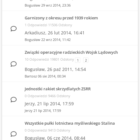
Bogusław
29 wrz 2014, 23:36
Garnizony z okresu przed 1939 rokiem
1 Odpowiedzi 11506 Odsłony
Arkadiusz,
26 lut 2014, 16:41
Bogusław
22 wrz 2014, 11:42
Związki operacyjne radzieckich Wojsk Lądowych
10 Odpowiedzi 19801 Odsłony
1
2
Bogusław,
26 paź 2011, 14:54
Bartosz
06 sie 2014, 00:34
Jednostki rakiet skrzydlatych ZSRR
0 Odpowiedzi 9466 Odsłony
Jerzy,
21 lip 2014, 17:59
Jerzy
21 lip 2014, 17:59
Wszystkie pułki lotnictwa myśliwskiego Stalina
0 Odpowiedzi 9413 Odsłony
Bogusław,
06 cze 2014, 08:44