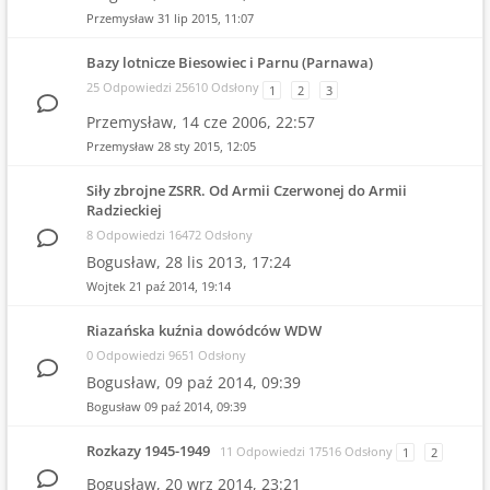
Przemysław
31 lip 2015, 11:07
Bazy lotnicze Biesowiec i Parnu (Parnawa)
25 Odpowiedzi 25610 Odsłony
1
2
3
Przemysław,
14 cze 2006, 22:57
Przemysław
28 sty 2015, 12:05
Siły zbrojne ZSRR. Od Armii Czerwonej do Armii
Radzieckiej
8 Odpowiedzi 16472 Odsłony
Bogusław,
28 lis 2013, 17:24
Wojtek
21 paź 2014, 19:14
Riazańska kuźnia dowódców WDW
0 Odpowiedzi 9651 Odsłony
Bogusław,
09 paź 2014, 09:39
Bogusław
09 paź 2014, 09:39
Rozkazy 1945-1949
11 Odpowiedzi 17516 Odsłony
1
2
Bogusław,
20 wrz 2014, 23:21