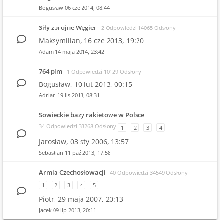
Bogusław
06 cze 2014, 08:44
Siły zbrojne Węgier
2 Odpowiedzi 14065 Odsłony
Maksymilian,
16 cze 2013, 19:20
Adam
14 maja 2014, 23:42
764 plm
1 Odpowiedzi 10129 Odsłony
Bogusław,
10 lut 2013, 00:15
Adrian
19 lis 2013, 08:31
Sowieckie bazy rakietowe w Polsce
34 Odpowiedzi 33268 Odsłony
1
2
3
4
Jarosław,
03 sty 2006, 13:57
Sebastian
11 paź 2013, 17:58
Armia Czechosłowacji
40 Odpowiedzi 34549 Odsłony
1
2
3
4
5
Piotr,
29 maja 2007, 20:13
Jacek
09 lip 2013, 20:11