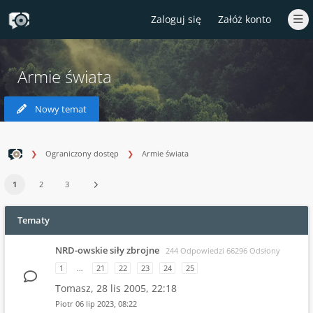
Zaloguj się
Załóż konto
Armie świata
Nowy temat
Ograniczony dostęp
Armie świata
1
2
3
Tematy
NRD-owskie siły zbrojne
244 Odpowiedzi 66296 Odsłony
1
…
21
22
23
24
25
Tomasz,
28 lis 2005, 22:18
Piotr
06 lip 2023, 08:22