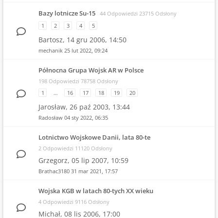
Bazy lotnicze Su-15
44 Odpowiedzi 23715 Odsłony
1
2
3
4
5
Bartosz,
14 gru 2006, 14:50
mechanik
25 lut 2022, 09:24
Północna Grupa Wojsk AR w Polsce
198 Odpowiedzi 78758 Odsłony
1
…
16
17
18
19
20
Jarosław,
26 paź 2003, 13:44
Radosław
04 sty 2022, 06:35
Lotnictwo Wojskowe Danii, lata 80-te
2 Odpowiedzi 11120 Odsłony
Grzegorz,
05 lip 2007, 10:59
Brathac3180
31 mar 2021, 17:57
Wojska KGB w latach 80-tych XX wieku
4 Odpowiedzi 9116 Odsłony
Michał,
08 lis 2006, 17:00