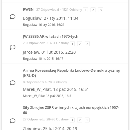
RWSN
27 Odpowiedzi 44521 Odsłony
1
2
3
Bogusław,
27 sty 2011, 11:34
Bogusław
16 sty 2016, 16:21
JW 33886 AR w latach 1970-tych
23 Odpowiedzi 31431 Odsłony
1
2
3
Jarosław,
01 lut 2015, 22:20
Bogusław
10 lis 2015, 16:17
Armia Koreańskiej Republiki Ludowo-Demokratycznej
(KRL-D)
0 Odpowiedzi 16280 Odsłony
Marek_W_Pilat,
18 paź 2015, 16:51
Marek_W_Pilat
18 paź 2015, 16:51
Siły Zbrojne ZSRR w innych krajach europejskich 1957-
60
27 Odpowiedzi 28476 Odsłony
1
2
3
Zbigniew,
25 lut 2014, 20:19