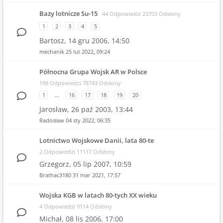
Bazy lotnicze Su-15
44 Odpowiedzi 23703 Odsłony
1
2
3
4
5
Bartosz,
14 gru 2006, 14:50
mechanik
25 lut 2022, 09:24
Północna Grupa Wojsk AR w Polsce
198 Odpowiedzi 78743 Odsłony
1
…
16
17
18
19
20
Jarosław,
26 paź 2003, 13:44
Radosław
04 sty 2022, 06:35
Lotnictwo Wojskowe Danii, lata 80-te
2 Odpowiedzi 11117 Odsłony
Grzegorz,
05 lip 2007, 10:59
Brathac3180
31 mar 2021, 17:57
Wojska KGB w latach 80-tych XX wieku
4 Odpowiedzi 9114 Odsłony
Michał,
08 lis 2006, 17:00