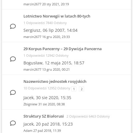
marcin2677
20 sty 2021, 20:19
Lotnictwo Norwegii w latach 80-tych
1 Odpowiedzi 7840 Odsłony
Sergiusz,
06 lip 2007, 14:04
marcin2677
16 gru 2020, 23:33
29 Korpus Pancerny – 29 Dywizja Pancerna
1 Odpowiedzi 12942 Odsłony
Bogusław,
12 maja 2015, 18:57
marcin2677
13 gru 2020, 00:21
Nazewnictwo jednostek rosyjskich
10 Odpowiedzi 12952 Odsłony
1
2
Jacek,
30 sie 2020, 15:35
Zbigniew
31 sie 2020, 08:38
Struktury SZ Białorusi
2 Odpowiedzi 6463 Odsłony
Jacek,
20 paź 2018, 15:23
Adam
27 paź 2018, 11:39