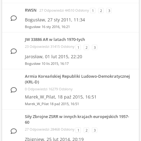
RWSN
27 Odpowiedzi 44510 Odsłony
1
2
3
Bogusław,
27 sty 2011, 11:34
Bogusław
16 sty 2016, 16:21
JW 33886 AR w latach 1970-tych
23 Odpowiedzi 31415 Odsłony
1
2
3
Jarosław,
01 lut 2015, 22:20
Bogusław
10 lis 2015, 16:17
Armia Koreańskiej Republiki Ludowo-Demokratycznej
(KRL-D)
0 Odpowiedzi 16279 Odsłony
Marek_W_Pilat,
18 paź 2015, 16:51
Marek_W_Pilat
18 paź 2015, 16:51
Siły Zbrojne ZSRR w innych krajach europejskich 1957-
60
27 Odpowiedzi 28468 Odsłony
1
2
3
Zbigniew,
25 lut 2014, 20:19