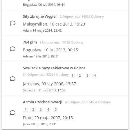
Bogusław
06 cze 2014, 08:44
Siły zbrojne Węgier
2 Odpowiedzi 14062 Odsłony
Maksymilian,
16 cze 2013, 19:20
Adam
14 maja 2014, 23:42
764 plm
1 Odpowiedzi 10126 Odsłony
Bogusław,
10 lut 2013, 00:15
Adrian
19 lis 2013, 08:31
Sowieckie bazy rakietowe w Polsce
34 Odpowiedzi 33260 Odsłony
1
2
3
4
Jarosław,
03 sty 2006, 13:57
Sebastian
11 paź 2013, 17:58
Armia Czechosłowacji
40 Odpowiedzi 34534 Odsłony
1
2
3
4
5
Piotr,
29 maja 2007, 20:13
Jacek
09 lip 2013, 20:11