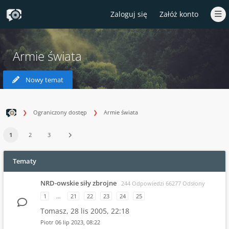
Zaloguj się
Załóż konto
Armie świata
Nowy temat
Ograniczony dostęp
Armie świata
1
2
3
Tematy
NRD-owskie siły zbrojne
244 Odpowiedzi 66277 Odsłony
1
…
21
22
23
24
25
Tomasz,
28 lis 2005, 22:18
Piotr
06 lip 2023, 08:22