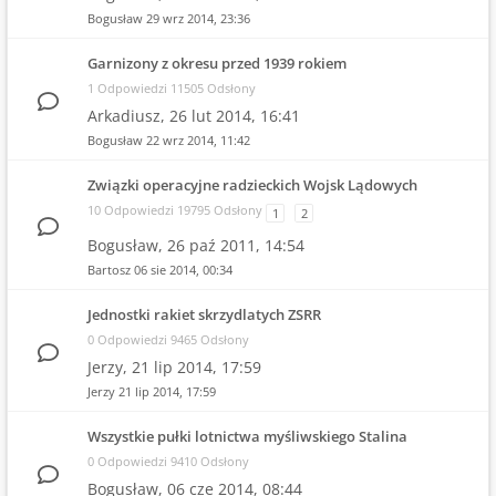
Bogusław
29 wrz 2014, 23:36
Garnizony z okresu przed 1939 rokiem
1 Odpowiedzi 11505 Odsłony
Arkadiusz,
26 lut 2014, 16:41
Bogusław
22 wrz 2014, 11:42
Związki operacyjne radzieckich Wojsk Lądowych
10 Odpowiedzi 19795 Odsłony
1
2
Bogusław,
26 paź 2011, 14:54
Bartosz
06 sie 2014, 00:34
Jednostki rakiet skrzydlatych ZSRR
0 Odpowiedzi 9465 Odsłony
Jerzy,
21 lip 2014, 17:59
Jerzy
21 lip 2014, 17:59
Wszystkie pułki lotnictwa myśliwskiego Stalina
0 Odpowiedzi 9410 Odsłony
Bogusław,
06 cze 2014, 08:44