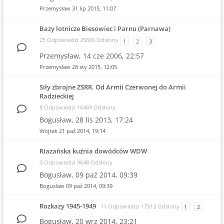
Przemysław
31 lip 2015, 11:07
Bazy lotnicze Biesowiec i Parnu (Parnawa)
25 Odpowiedzi 25606 Odsłony
1
2
3
Przemysław,
14 cze 2006, 22:57
Przemysław
28 sty 2015, 12:05
Siły zbrojne ZSRR. Od Armii Czerwonej do Armii
Radzieckiej
8 Odpowiedzi 16469 Odsłony
Bogusław,
28 lis 2013, 17:24
Wojtek
21 paź 2014, 19:14
Riazańska kuźnia dowódców WDW
0 Odpowiedzi 9648 Odsłony
Bogusław,
09 paź 2014, 09:39
Bogusław
09 paź 2014, 09:39
Rozkazy 1945-1949
11 Odpowiedzi 17513 Odsłony
1
2
Bogusław,
20 wrz 2014, 23:21