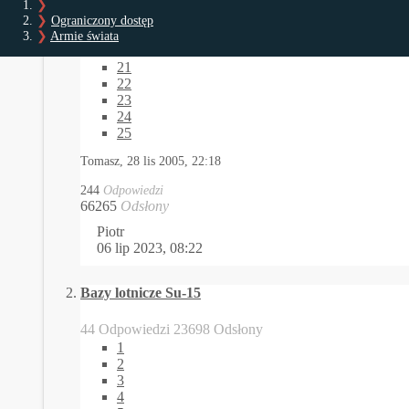
244 Odpowiedzi 66265 Odsłony
Ograniczony dostęp
1
Armie świata
…
21
22
23
24
25
Tomasz,
28 lis 2005, 22:18
244
Odpowiedzi
66265
Odsłony
Piotr
06 lip 2023, 08:22
Bazy lotnicze Su-15
44 Odpowiedzi 23698 Odsłony
1
2
3
4