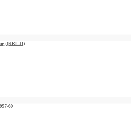
nej (KRL-D)
957-60