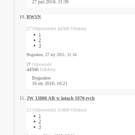
27 paź 2018, 11:39
RWSN
27 Odpowiedzi 44506 Odsłony
1
2
3
Bogusław,
27 sty 2011, 11:34
27
Odpowiedzi
44506
Odsłony
Bogusław
16 sty 2016, 16:21
JW 33886 AR w latach 1970-tych
23 Odpowiedzi 31409 Odsłony
1
2
3