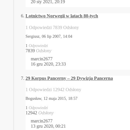
20 sty 2021, 20:19
Lotnictwo Norwegii w latach 80-tych
1 Odpowiedzi 7839 Odsłony
Sergiusz,
06 lip 2007, 14:04
1
Odpowiedzi
7839
Odsłony
marcin2677
16 gru 2020, 23:33
29 Korpus Pancerny – 29 Dywizja Pancerna
1 Odpowiedzi 12942 Odsłony
Bogusław,
12 maja 2015, 18:57
1
Odpowiedzi
12942
Odsłony
marcin2677
13 gru 2020, 00:21