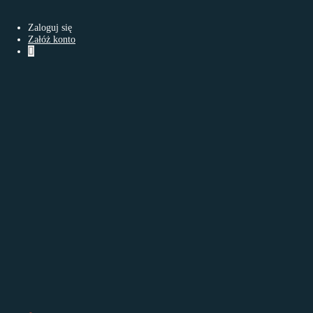
Strona używa swoje pliki cookies (ciasteczka) w celu usprawnieni
Zaloguj się
Akceptuję
Załóż konto
Armie świata
Nowy temat
Ograniczony dostęp
Armie świata
1
2
3
Tematy
NRD-owskie siły zbrojne