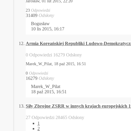
Jarosław,
01 lut 2015, 22:20
23
Odpowiedzi
31409
Odsłony
Bogusław
10 lis 2015, 16:17
Armia Koreańskiej Republiki Ludowo-Demokratycz
0 Odpowiedzi 16279 Odsłony
Marek_W_Pilat,
18 paź 2015, 16:51
0
Odpowiedzi
16279
Odsłony
Marek_W_Pilat
18 paź 2015, 16:51
Siły Zbrojne ZSRR w innych krajach europejskich 1
27 Odpowiedzi 28465 Odsłony
1
2