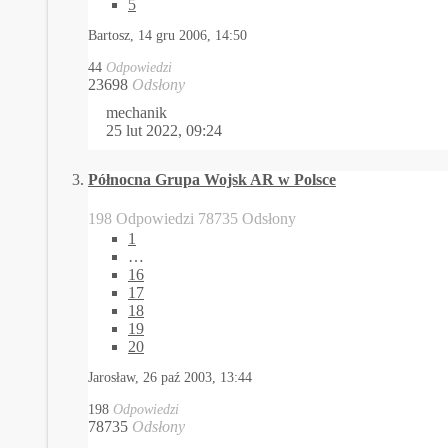
5
Bartosz,
14 gru 2006, 14:50
44
Odpowiedzi
23698
Odsłony
mechanik
25 lut 2022, 09:24
Północna Grupa Wojsk AR w Polsce
198 Odpowiedzi 78735 Odsłony
1
…
16
17
18
19
20
Jarosław,
26 paź 2003, 13:44
198
Odpowiedzi
78735
Odsłony