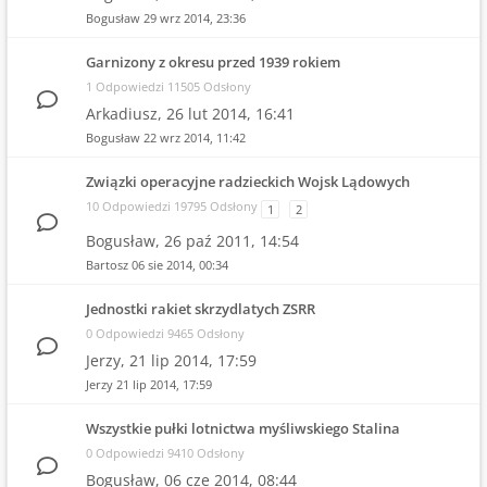
Bogusław
29 wrz 2014, 23:36
Garnizony z okresu przed 1939 rokiem
1 Odpowiedzi 11505 Odsłony
Arkadiusz,
26 lut 2014, 16:41
Bogusław
22 wrz 2014, 11:42
Związki operacyjne radzieckich Wojsk Lądowych
10 Odpowiedzi 19795 Odsłony
1
2
Bogusław,
26 paź 2011, 14:54
Bartosz
06 sie 2014, 00:34
Jednostki rakiet skrzydlatych ZSRR
0 Odpowiedzi 9465 Odsłony
Jerzy,
21 lip 2014, 17:59
Jerzy
21 lip 2014, 17:59
Wszystkie pułki lotnictwa myśliwskiego Stalina
0 Odpowiedzi 9410 Odsłony
Bogusław,
06 cze 2014, 08:44