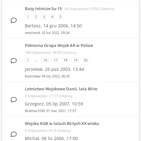
Bazy lotnicze Su-15
44 Odpowiedzi 23702 Odsłony
1
2
3
4
5
Bartosz,
14 gru 2006, 14:50
mechanik
25 lut 2022, 09:24
Północna Grupa Wojsk AR w Polsce
198 Odpowiedzi 78743 Odsłony
1
…
16
17
18
19
20
Jarosław,
26 paź 2003, 13:44
Radosław
04 sty 2022, 06:35
Lotnictwo Wojskowe Danii, lata 80-te
2 Odpowiedzi 11117 Odsłony
Grzegorz,
05 lip 2007, 10:59
Brathac3180
31 mar 2021, 17:57
Wojska KGB w latach 80-tych XX wieku
4 Odpowiedzi 9114 Odsłony
Michał,
08 lis 2006, 17:00