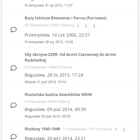
Przemysław
31 lip 2015, 11:07
Bazy lotnicze Biesowiec i Parnu (Parnawa)
25 Odpowiedzi 25606 Odsłony
1
2
3
Przemysław,
14 cze 2006, 22:57
Przemysław
28 sty 2015, 12:05
Siły zbrojne ZSRR. Od Armii Czerwonej do Armii
Radzieckiej
8 Odpowiedzi 16469 Odsłony
Bogusław,
28 lis 2013, 17:24
Wojtek
21 paź 2014, 19:14
Riazańska kuźnia dowódców WDW
0 Odpowiedzi 9648 Odsłony
Bogusław,
09 paź 2014, 09:39
Bogusław
09 paź 2014, 09:39
Rozkazy 1945-1949
11 Odpowiedzi 17513 Odsłony
1
2
Bogusław,
20 wrz 2014, 23:21