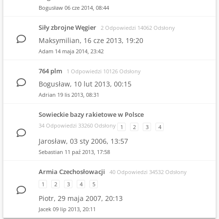
Bogusław
06 cze 2014, 08:44
Siły zbrojne Węgier
2 Odpowiedzi 14062 Odsłony
Maksymilian,
16 cze 2013, 19:20
Adam
14 maja 2014, 23:42
764 plm
1 Odpowiedzi 10126 Odsłony
Bogusław,
10 lut 2013, 00:15
Adrian
19 lis 2013, 08:31
Sowieckie bazy rakietowe w Polsce
34 Odpowiedzi 33260 Odsłony
1
2
3
4
Jarosław,
03 sty 2006, 13:57
Sebastian
11 paź 2013, 17:58
Armia Czechosłowacji
40 Odpowiedzi 34532 Odsłony
1
2
3
4
5
Piotr,
29 maja 2007, 20:13
Jacek
09 lip 2013, 20:11