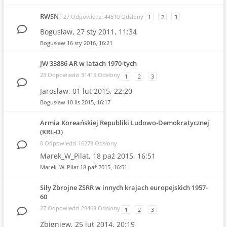
RWSN
27 Odpowiedzi 44510 Odsłony
1
2
3
Bogusław,
27 sty 2011, 11:34
Bogusław
16 sty 2016, 16:21
JW 33886 AR w latach 1970-tych
23 Odpowiedzi 31415 Odsłony
1
2
3
Jarosław,
01 lut 2015, 22:20
Bogusław
10 lis 2015, 16:17
Armia Koreańskiej Republiki Ludowo-Demokratycznej
(KRL-D)
0 Odpowiedzi 16279 Odsłony
Marek_W_Pilat,
18 paź 2015, 16:51
Marek_W_Pilat
18 paź 2015, 16:51
Siły Zbrojne ZSRR w innych krajach europejskich 1957-
60
27 Odpowiedzi 28468 Odsłony
1
2
3
Zbigniew,
25 lut 2014, 20:19