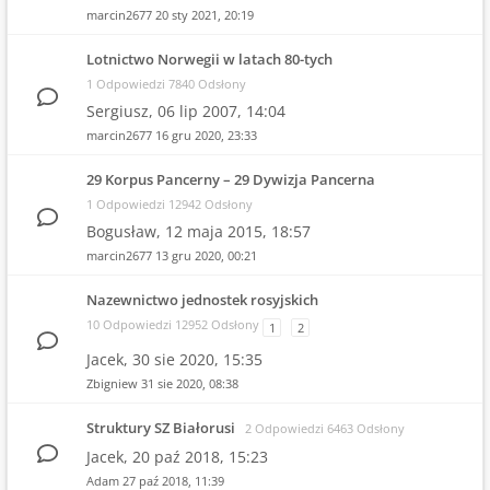
marcin2677
20 sty 2021, 20:19
Lotnictwo Norwegii w latach 80-tych
1 Odpowiedzi 7840 Odsłony
Sergiusz,
06 lip 2007, 14:04
marcin2677
16 gru 2020, 23:33
29 Korpus Pancerny – 29 Dywizja Pancerna
1 Odpowiedzi 12942 Odsłony
Bogusław,
12 maja 2015, 18:57
marcin2677
13 gru 2020, 00:21
Nazewnictwo jednostek rosyjskich
10 Odpowiedzi 12952 Odsłony
1
2
Jacek,
30 sie 2020, 15:35
Zbigniew
31 sie 2020, 08:38
Struktury SZ Białorusi
2 Odpowiedzi 6463 Odsłony
Jacek,
20 paź 2018, 15:23
Adam
27 paź 2018, 11:39