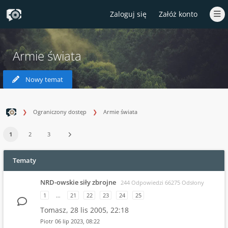
Zaloguj się
Załóż konto
Armie świata
Nowy temat
Ograniczony dostęp
Armie świata
1
2
3
Tematy
NRD-owskie siły zbrojne
244 Odpowiedzi 66275 Odsłony
1
…
21
22
23
24
25
Tomasz,
28 lis 2005, 22:18
Piotr
06 lip 2023, 08:22