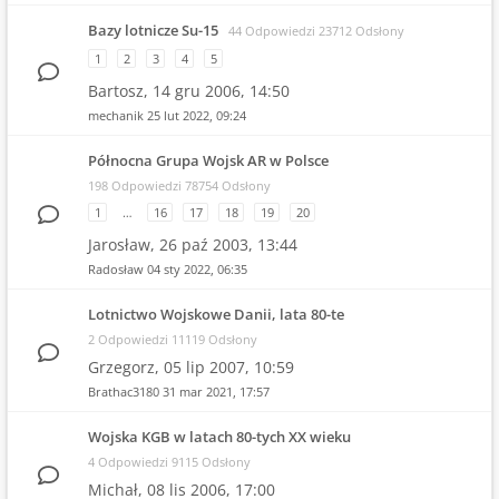
Bazy lotnicze Su-15
44 Odpowiedzi 23712 Odsłony
1
2
3
4
5
Bartosz,
14 gru 2006, 14:50
mechanik
25 lut 2022, 09:24
Północna Grupa Wojsk AR w Polsce
198 Odpowiedzi 78754 Odsłony
1
…
16
17
18
19
20
Jarosław,
26 paź 2003, 13:44
Radosław
04 sty 2022, 06:35
Lotnictwo Wojskowe Danii, lata 80-te
2 Odpowiedzi 11119 Odsłony
Grzegorz,
05 lip 2007, 10:59
Brathac3180
31 mar 2021, 17:57
Wojska KGB w latach 80-tych XX wieku
4 Odpowiedzi 9115 Odsłony
Michał,
08 lis 2006, 17:00