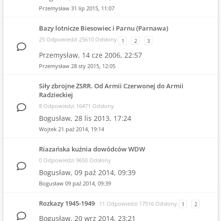
Przemysław
31 lip 2015, 11:07
Bazy lotnicze Biesowiec i Parnu (Parnawa)
25 Odpowiedzi 25610 Odsłony
1
2
3
Przemysław,
14 cze 2006, 22:57
Przemysław
28 sty 2015, 12:05
Siły zbrojne ZSRR. Od Armii Czerwonej do Armii
Radzieckiej
8 Odpowiedzi 16471 Odsłony
Bogusław,
28 lis 2013, 17:24
Wojtek
21 paź 2014, 19:14
Riazańska kuźnia dowódców WDW
0 Odpowiedzi 9650 Odsłony
Bogusław,
09 paź 2014, 09:39
Bogusław
09 paź 2014, 09:39
Rozkazy 1945-1949
11 Odpowiedzi 17516 Odsłony
1
2
Bogusław,
20 wrz 2014, 23:21