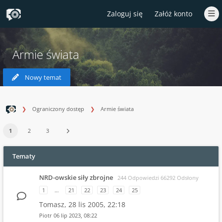
Zaloguj się
Załóż konto
Armie świata
Nowy temat
Ograniczony dostęp
Armie świata
1
2
3
Tematy
NRD-owskie siły zbrojne
244 Odpowiedzi 66292 Odsłony
1
…
21
22
23
24
25
Tomasz,
28 lis 2005, 22:18
Piotr
06 lip 2023, 08:22