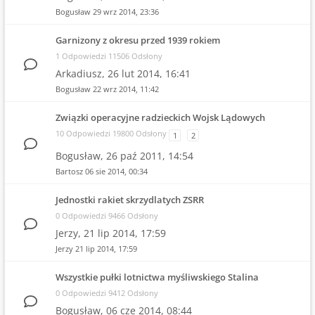
Bogusław
29 wrz 2014, 23:36
Garnizony z okresu przed 1939 rokiem
1 Odpowiedzi 11506 Odsłony
Arkadiusz,
26 lut 2014, 16:41
Bogusław
22 wrz 2014, 11:42
Związki operacyjne radzieckich Wojsk Lądowych
10 Odpowiedzi 19800 Odsłony
1
2
Bogusław,
26 paź 2011, 14:54
Bartosz
06 sie 2014, 00:34
Jednostki rakiet skrzydlatych ZSRR
0 Odpowiedzi 9466 Odsłony
Jerzy,
21 lip 2014, 17:59
Jerzy
21 lip 2014, 17:59
Wszystkie pułki lotnictwa myśliwskiego Stalina
0 Odpowiedzi 9412 Odsłony
Bogusław,
06 cze 2014, 08:44