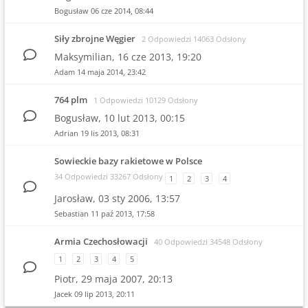
Bogusław
06 cze 2014, 08:44
Siły zbrojne Węgier
2 Odpowiedzi 14063 Odsłony
Maksymilian,
16 cze 2013, 19:20
Adam
14 maja 2014, 23:42
764 plm
1 Odpowiedzi 10129 Odsłony
Bogusław,
10 lut 2013, 00:15
Adrian
19 lis 2013, 08:31
Sowieckie bazy rakietowe w Polsce
34 Odpowiedzi 33267 Odsłony
1
2
3
4
Jarosław,
03 sty 2006, 13:57
Sebastian
11 paź 2013, 17:58
Armia Czechosłowacji
40 Odpowiedzi 34548 Odsłony
1
2
3
4
5
Piotr,
29 maja 2007, 20:13
Jacek
09 lip 2013, 20:11