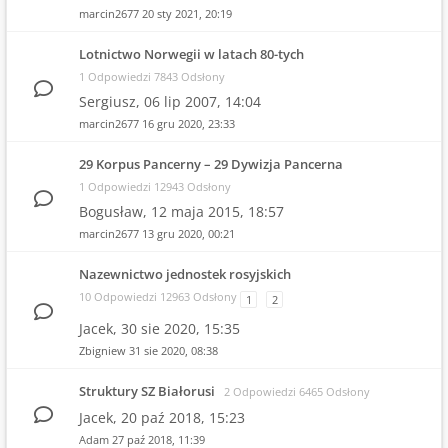
marcin2677
20 sty 2021, 20:19
Lotnictwo Norwegii w latach 80-tych
1 Odpowiedzi 7843 Odsłony
Sergiusz,
06 lip 2007, 14:04
marcin2677
16 gru 2020, 23:33
29 Korpus Pancerny – 29 Dywizja Pancerna
1 Odpowiedzi 12943 Odsłony
Bogusław,
12 maja 2015, 18:57
marcin2677
13 gru 2020, 00:21
Nazewnictwo jednostek rosyjskich
10 Odpowiedzi 12963 Odsłony
1
2
Jacek,
30 sie 2020, 15:35
Zbigniew
31 sie 2020, 08:38
Struktury SZ Białorusi
2 Odpowiedzi 6465 Odsłony
Jacek,
20 paź 2018, 15:23
Adam
27 paź 2018, 11:39