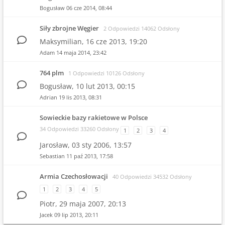
Bogusław
06 cze 2014, 08:44
Siły zbrojne Węgier
2 Odpowiedzi 14062 Odsłony
Maksymilian,
16 cze 2013, 19:20
Adam
14 maja 2014, 23:42
764 plm
1 Odpowiedzi 10126 Odsłony
Bogusław,
10 lut 2013, 00:15
Adrian
19 lis 2013, 08:31
Sowieckie bazy rakietowe w Polsce
34 Odpowiedzi 33260 Odsłony
1
2
3
4
Jarosław,
03 sty 2006, 13:57
Sebastian
11 paź 2013, 17:58
Armia Czechosłowacji
40 Odpowiedzi 34532 Odsłony
1
2
3
4
5
Piotr,
29 maja 2007, 20:13
Jacek
09 lip 2013, 20:11