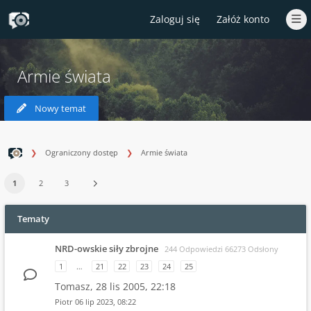
Zaloguj się
Załóż konto
Armie świata
Nowy temat
Ograniczony dostęp
Armie świata
1
2
3
Tematy
NRD-owskie siły zbrojne
244 Odpowiedzi 66273 Odsłony
1
…
21
22
23
24
25
Tomasz,
28 lis 2005, 22:18
Piotr
06 lip 2023, 08:22