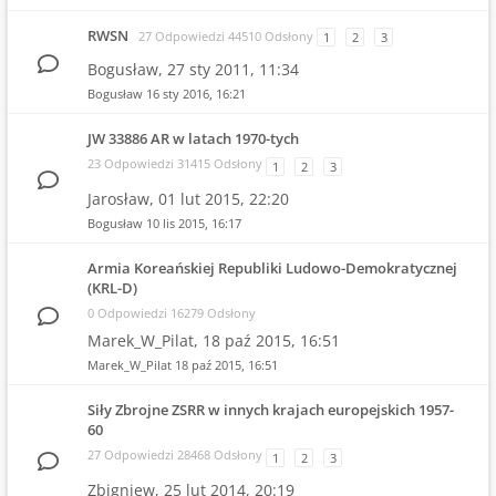
RWSN
27 Odpowiedzi 44510 Odsłony
1
2
3
Bogusław,
27 sty 2011, 11:34
Bogusław
16 sty 2016, 16:21
JW 33886 AR w latach 1970-tych
23 Odpowiedzi 31415 Odsłony
1
2
3
Jarosław,
01 lut 2015, 22:20
Bogusław
10 lis 2015, 16:17
Armia Koreańskiej Republiki Ludowo-Demokratycznej
(KRL-D)
0 Odpowiedzi 16279 Odsłony
Marek_W_Pilat,
18 paź 2015, 16:51
Marek_W_Pilat
18 paź 2015, 16:51
Siły Zbrojne ZSRR w innych krajach europejskich 1957-
60
27 Odpowiedzi 28468 Odsłony
1
2
3
Zbigniew,
25 lut 2014, 20:19