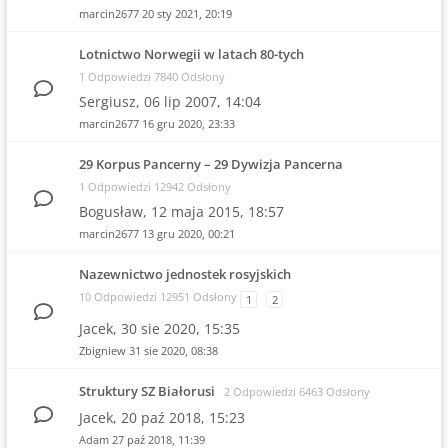
marcin2677
20 sty 2021, 20:19
Lotnictwo Norwegii w latach 80-tych
1 Odpowiedzi 7840 Odsłony
Sergiusz,
06 lip 2007, 14:04
marcin2677
16 gru 2020, 23:33
29 Korpus Pancerny – 29 Dywizja Pancerna
1 Odpowiedzi 12942 Odsłony
Bogusław,
12 maja 2015, 18:57
marcin2677
13 gru 2020, 00:21
Nazewnictwo jednostek rosyjskich
10 Odpowiedzi 12951 Odsłony
1
2
Jacek,
30 sie 2020, 15:35
Zbigniew
31 sie 2020, 08:38
Struktury SZ Białorusi
2 Odpowiedzi 6463 Odsłony
Jacek,
20 paź 2018, 15:23
Adam
27 paź 2018, 11:39