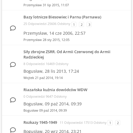
Przemysław
31 lip 2015, 11:07
Bazy lotnicze Biesowiec i Parnu (Parnawa)
25 Odpowiedzi 25606 Odsłony
1
2
3
Przemysław,
14 cze 2006, 22:57
Przemysław
28 sty 2015, 12:05
Siły zbrojne ZSRR. Od Armii Czerwonej do Armii
Radzieckiej
8 Odpowiedzi 16469 Odsłony
Bogusław,
28 lis 2013, 17:24
Wojtek
21 paź 2014, 19:14
Riazańska kuźnia dowódców WDW
0 Odpowiedzi 9647 Odsłony
Bogusław,
09 paź 2014, 09:39
Bogusław
09 paź 2014, 09:39
Rozkazy 1945-1949
11 Odpowiedzi 17513 Odsłony
1
2
Bogusław,
20 wrz 2014, 23:21