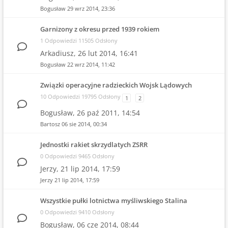
Bogusław
29 wrz 2014, 23:36
Garnizony z okresu przed 1939 rokiem
1 Odpowiedzi 11505 Odsłony
Arkadiusz,
26 lut 2014, 16:41
Bogusław
22 wrz 2014, 11:42
Związki operacyjne radzieckich Wojsk Lądowych
10 Odpowiedzi 19795 Odsłony
1
2
Bogusław,
26 paź 2011, 14:54
Bartosz
06 sie 2014, 00:34
Jednostki rakiet skrzydlatych ZSRR
0 Odpowiedzi 9465 Odsłony
Jerzy,
21 lip 2014, 17:59
Jerzy
21 lip 2014, 17:59
Wszystkie pułki lotnictwa myśliwskiego Stalina
0 Odpowiedzi 9410 Odsłony
Bogusław,
06 cze 2014, 08:44