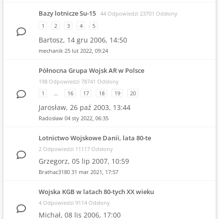
Bazy lotnicze Su-15
44 Odpowiedzi 23701 Odsłony
1
2
3
4
5
Bartosz,
14 gru 2006, 14:50
mechanik
25 lut 2022, 09:24
Północna Grupa Wojsk AR w Polsce
198 Odpowiedzi 78741 Odsłony
1
…
16
17
18
19
20
Jarosław,
26 paź 2003, 13:44
Radosław
04 sty 2022, 06:35
Lotnictwo Wojskowe Danii, lata 80-te
2 Odpowiedzi 11117 Odsłony
Grzegorz,
05 lip 2007, 10:59
Brathac3180
31 mar 2021, 17:57
Wojska KGB w latach 80-tych XX wieku
4 Odpowiedzi 9114 Odsłony
Michał,
08 lis 2006, 17:00