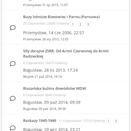
Przemysław
31 lip 2015, 11:07
Bazy lotnicze Biesowiec i Parnu (Parnawa)
25 Odpowiedzi 25606 Odsłony
1
2
3
Przemysław,
14 cze 2006, 22:57
Przemysław
28 sty 2015, 12:05
Siły zbrojne ZSRR. Od Armii Czerwonej do Armii
Radzieckiej
8 Odpowiedzi 16470 Odsłony
Bogusław,
28 lis 2013, 17:24
Wojtek
21 paź 2014, 19:14
Riazańska kuźnia dowódców WDW
0 Odpowiedzi 9648 Odsłony
Bogusław,
09 paź 2014, 09:39
Bogusław
09 paź 2014, 09:39
Rozkazy 1945-1949
11 Odpowiedzi 17514 Odsłony
1
2
Bogusław,
20 wrz 2014, 23:21