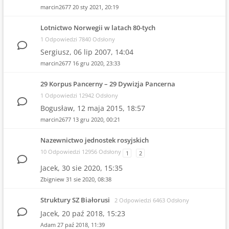
marcin2677
20 sty 2021, 20:19
Lotnictwo Norwegii w latach 80-tych
1 Odpowiedzi 7840 Odsłony
Sergiusz,
06 lip 2007, 14:04
marcin2677
16 gru 2020, 23:33
29 Korpus Pancerny – 29 Dywizja Pancerna
1 Odpowiedzi 12942 Odsłony
Bogusław,
12 maja 2015, 18:57
marcin2677
13 gru 2020, 00:21
Nazewnictwo jednostek rosyjskich
10 Odpowiedzi 12956 Odsłony
1
2
Jacek,
30 sie 2020, 15:35
Zbigniew
31 sie 2020, 08:38
Struktury SZ Białorusi
2 Odpowiedzi 6463 Odsłony
Jacek,
20 paź 2018, 15:23
Adam
27 paź 2018, 11:39