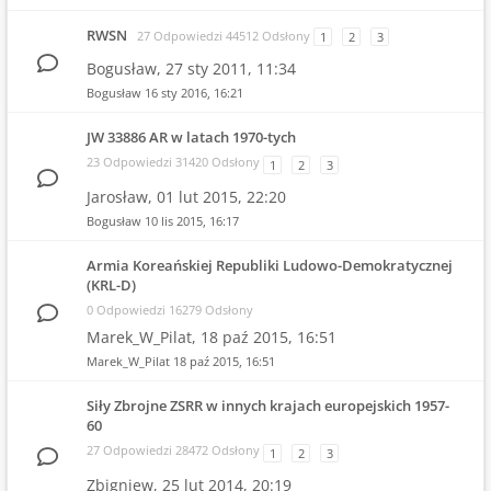
RWSN
27 Odpowiedzi 44512 Odsłony
1
2
3
Bogusław,
27 sty 2011, 11:34
Bogusław
16 sty 2016, 16:21
JW 33886 AR w latach 1970-tych
23 Odpowiedzi 31420 Odsłony
1
2
3
Jarosław,
01 lut 2015, 22:20
Bogusław
10 lis 2015, 16:17
Armia Koreańskiej Republiki Ludowo-Demokratycznej
(KRL-D)
0 Odpowiedzi 16279 Odsłony
Marek_W_Pilat,
18 paź 2015, 16:51
Marek_W_Pilat
18 paź 2015, 16:51
Siły Zbrojne ZSRR w innych krajach europejskich 1957-
60
27 Odpowiedzi 28472 Odsłony
1
2
3
Zbigniew,
25 lut 2014, 20:19