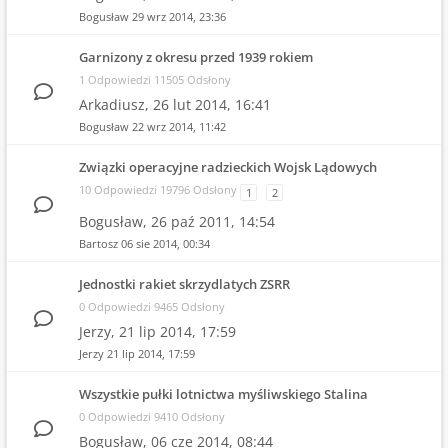
Bogusław
29 wrz 2014, 23:36
Garnizony z okresu przed 1939 rokiem
1 Odpowiedzi 11505 Odsłony
Arkadiusz,
26 lut 2014, 16:41
Bogusław
22 wrz 2014, 11:42
Związki operacyjne radzieckich Wojsk Lądowych
10 Odpowiedzi 19796 Odsłony
1
2
Bogusław,
26 paź 2011, 14:54
Bartosz
06 sie 2014, 00:34
Jednostki rakiet skrzydlatych ZSRR
0 Odpowiedzi 9465 Odsłony
Jerzy,
21 lip 2014, 17:59
Jerzy
21 lip 2014, 17:59
Wszystkie pułki lotnictwa myśliwskiego Stalina
0 Odpowiedzi 9410 Odsłony
Bogusław,
06 cze 2014, 08:44