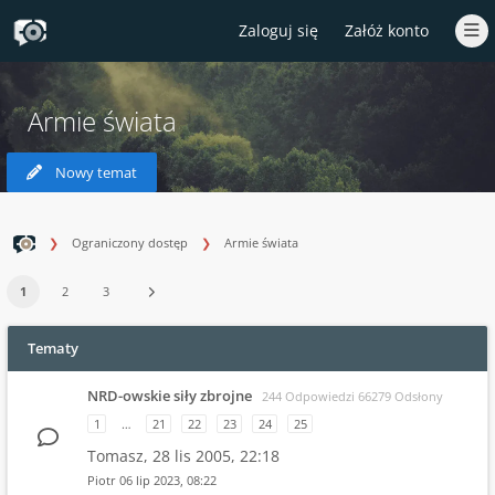
Zaloguj się
Załóż konto
Armie świata
Nowy temat
Ograniczony dostęp
Armie świata
1
2
3
Tematy
NRD-owskie siły zbrojne
244 Odpowiedzi 66279 Odsłony
1
…
21
22
23
24
25
Tomasz,
28 lis 2005, 22:18
Piotr
06 lip 2023, 08:22