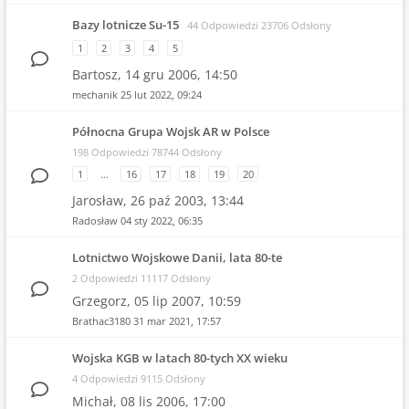
Bazy lotnicze Su-15
44 Odpowiedzi 23706 Odsłony
1
2
3
4
5
Bartosz,
14 gru 2006, 14:50
mechanik
25 lut 2022, 09:24
Północna Grupa Wojsk AR w Polsce
198 Odpowiedzi 78744 Odsłony
1
…
16
17
18
19
20
Jarosław,
26 paź 2003, 13:44
Radosław
04 sty 2022, 06:35
Lotnictwo Wojskowe Danii, lata 80-te
2 Odpowiedzi 11117 Odsłony
Grzegorz,
05 lip 2007, 10:59
Brathac3180
31 mar 2021, 17:57
Wojska KGB w latach 80-tych XX wieku
4 Odpowiedzi 9115 Odsłony
Michał,
08 lis 2006, 17:00