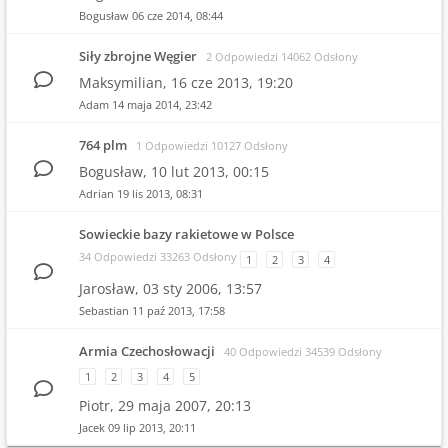
Bogusław
06 cze 2014, 08:44
Siły zbrojne Węgier
2 Odpowiedzi 14062 Odsłony
Maksymilian,
16 cze 2013, 19:20
Adam
14 maja 2014, 23:42
764 plm
1 Odpowiedzi 10127 Odsłony
Bogusław,
10 lut 2013, 00:15
Adrian
19 lis 2013, 08:31
Sowieckie bazy rakietowe w Polsce
34 Odpowiedzi 33263 Odsłony
1
2
3
4
Jarosław,
03 sty 2006, 13:57
Sebastian
11 paź 2013, 17:58
Armia Czechosłowacji
40 Odpowiedzi 34539 Odsłony
1
2
3
4
5
Piotr,
29 maja 2007, 20:13
Jacek
09 lip 2013, 20:11