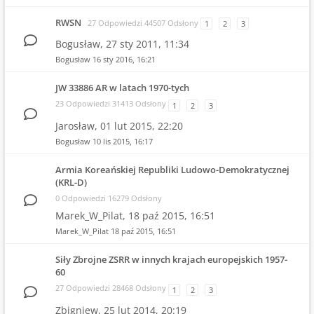
RWSN
27 Odpowiedzi 44507 Odsłony
1
2
3
Bogusław,
27 sty 2011, 11:34
Bogusław
16 sty 2016, 16:21
JW 33886 AR w latach 1970-tych
23 Odpowiedzi 31413 Odsłony
1
2
3
Jarosław,
01 lut 2015, 22:20
Bogusław
10 lis 2015, 16:17
Armia Koreańskiej Republiki Ludowo-Demokratycznej
(KRL-D)
0 Odpowiedzi 16279 Odsłony
Marek_W_Pilat,
18 paź 2015, 16:51
Marek_W_Pilat
18 paź 2015, 16:51
Siły Zbrojne ZSRR w innych krajach europejskich 1957-
60
27 Odpowiedzi 28468 Odsłony
1
2
3
Zbigniew,
25 lut 2014, 20:19