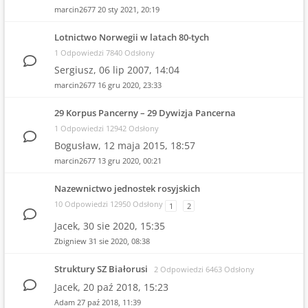
marcin2677
20 sty 2021, 20:19
Lotnictwo Norwegii w latach 80-tych
1 Odpowiedzi 7840 Odsłony
Sergiusz,
06 lip 2007, 14:04
marcin2677
16 gru 2020, 23:33
29 Korpus Pancerny – 29 Dywizja Pancerna
1 Odpowiedzi 12942 Odsłony
Bogusław,
12 maja 2015, 18:57
marcin2677
13 gru 2020, 00:21
Nazewnictwo jednostek rosyjskich
10 Odpowiedzi 12950 Odsłony
1
2
Jacek,
30 sie 2020, 15:35
Zbigniew
31 sie 2020, 08:38
Struktury SZ Białorusi
2 Odpowiedzi 6463 Odsłony
Jacek,
20 paź 2018, 15:23
Adam
27 paź 2018, 11:39