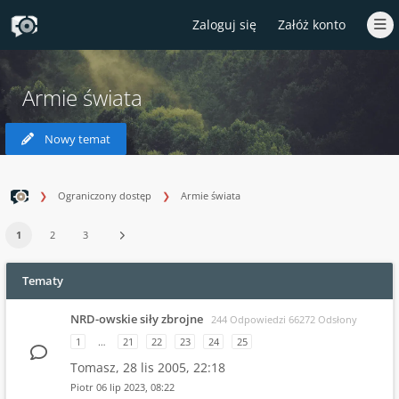
Zaloguj się
Załóż konto
Armie świata
Nowy temat
Ograniczony dostęp
Armie świata
1
2
3
Tematy
NRD-owskie siły zbrojne
244 Odpowiedzi 66272 Odsłony
1
…
21
22
23
24
25
Tomasz,
28 lis 2005, 22:18
Piotr
06 lip 2023, 08:22