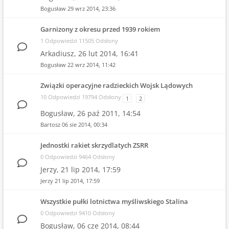
Bogusław
29 wrz 2014, 23:36
Garnizony z okresu przed 1939 rokiem
1 Odpowiedzi 11505 Odsłony
Arkadiusz,
26 lut 2014, 16:41
Bogusław
22 wrz 2014, 11:42
Związki operacyjne radzieckich Wojsk Lądowych
10 Odpowiedzi 19794 Odsłony
1
2
Bogusław,
26 paź 2011, 14:54
Bartosz
06 sie 2014, 00:34
Jednostki rakiet skrzydlatych ZSRR
0 Odpowiedzi 9464 Odsłony
Jerzy,
21 lip 2014, 17:59
Jerzy
21 lip 2014, 17:59
Wszystkie pułki lotnictwa myśliwskiego Stalina
0 Odpowiedzi 9410 Odsłony
Bogusław,
06 cze 2014, 08:44