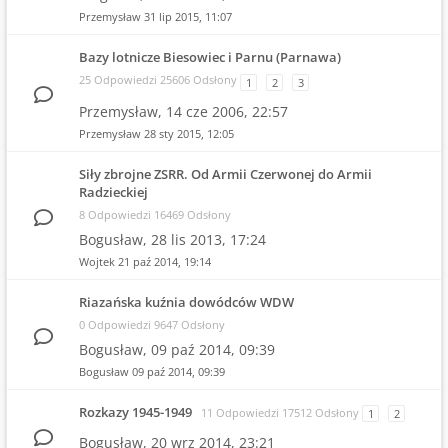
Przemysław
31 lip 2015, 11:07
Bazy lotnicze Biesowiec i Parnu (Parnawa)
25 Odpowiedzi 25606 Odsłony
1
2
3
Przemysław,
14 cze 2006, 22:57
Przemysław
28 sty 2015, 12:05
Siły zbrojne ZSRR. Od Armii Czerwonej do Armii
Radzieckiej
8 Odpowiedzi 16469 Odsłony
Bogusław,
28 lis 2013, 17:24
Wojtek
21 paź 2014, 19:14
Riazańska kuźnia dowódców WDW
0 Odpowiedzi 9647 Odsłony
Bogusław,
09 paź 2014, 09:39
Bogusław
09 paź 2014, 09:39
Rozkazy 1945-1949
11 Odpowiedzi 17512 Odsłony
1
2
Bogusław,
20 wrz 2014, 23:21