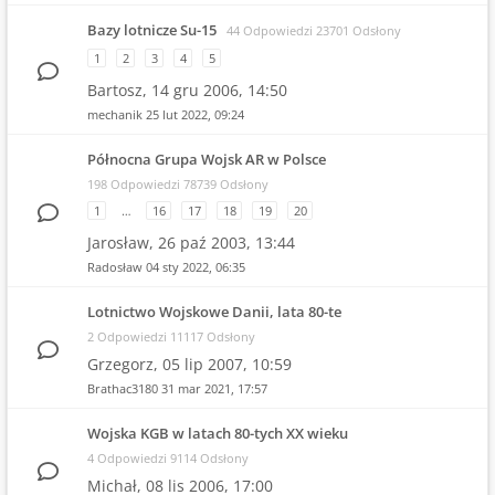
Bazy lotnicze Su-15
44 Odpowiedzi 23701 Odsłony
1
2
3
4
5
Bartosz,
14 gru 2006, 14:50
mechanik
25 lut 2022, 09:24
Północna Grupa Wojsk AR w Polsce
198 Odpowiedzi 78739 Odsłony
1
…
16
17
18
19
20
Jarosław,
26 paź 2003, 13:44
Radosław
04 sty 2022, 06:35
Lotnictwo Wojskowe Danii, lata 80-te
2 Odpowiedzi 11117 Odsłony
Grzegorz,
05 lip 2007, 10:59
Brathac3180
31 mar 2021, 17:57
Wojska KGB w latach 80-tych XX wieku
4 Odpowiedzi 9114 Odsłony
Michał,
08 lis 2006, 17:00