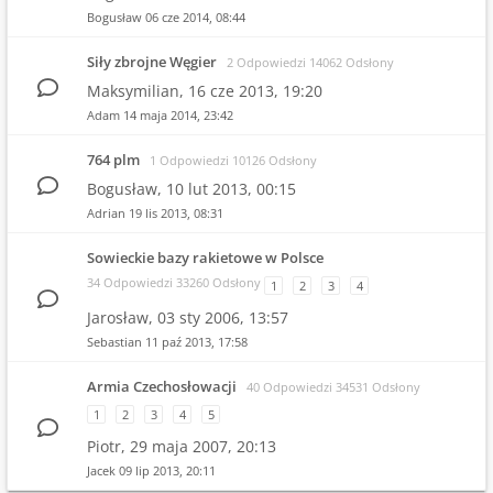
Bogusław
06 cze 2014, 08:44
Siły zbrojne Węgier
2 Odpowiedzi 14062 Odsłony
Maksymilian,
16 cze 2013, 19:20
Adam
14 maja 2014, 23:42
764 plm
1 Odpowiedzi 10126 Odsłony
Bogusław,
10 lut 2013, 00:15
Adrian
19 lis 2013, 08:31
Sowieckie bazy rakietowe w Polsce
34 Odpowiedzi 33260 Odsłony
1
2
3
4
Jarosław,
03 sty 2006, 13:57
Sebastian
11 paź 2013, 17:58
Armia Czechosłowacji
40 Odpowiedzi 34531 Odsłony
1
2
3
4
5
Piotr,
29 maja 2007, 20:13
Jacek
09 lip 2013, 20:11