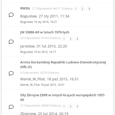
RWSN
27 Odpowiedzi 44511 Odsłony
1
2
3
Bogusław,
27 sty 2011, 11:34
Bogusław
16 sty 2016, 16:21
JW 33886 AR w latach 1970-tych
23 Odpowiedzi 31418 Odsłony
1
2
3
Jarosław,
01 lut 2015, 22:20
Bogusław
10 lis 2015, 16:17
Armia Koreańskiej Republiki Ludowo-Demokratycznej
(KRL-D)
0 Odpowiedzi 16279 Odsłony
Marek_W_Pilat,
18 paź 2015, 16:51
Marek_W_Pilat
18 paź 2015, 16:51
Siły Zbrojne ZSRR w innych krajach europejskich 1957-
60
27 Odpowiedzi 28468 Odsłony
1
2
3
Zbigniew,
25 lut 2014, 20:19