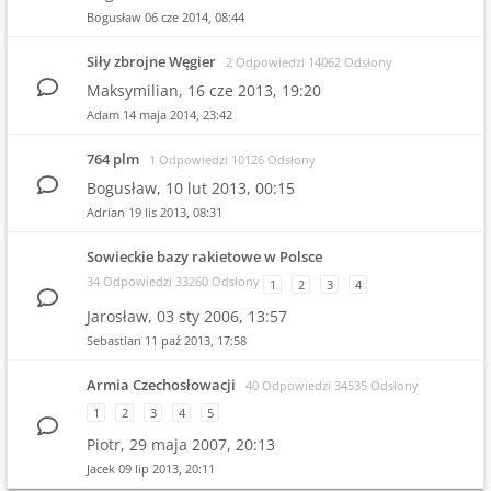
Bogusław
06 cze 2014, 08:44
Siły zbrojne Węgier
2 Odpowiedzi 14062 Odsłony
Maksymilian,
16 cze 2013, 19:20
Adam
14 maja 2014, 23:42
764 plm
1 Odpowiedzi 10126 Odsłony
Bogusław,
10 lut 2013, 00:15
Adrian
19 lis 2013, 08:31
Sowieckie bazy rakietowe w Polsce
34 Odpowiedzi 33260 Odsłony
1
2
3
4
Jarosław,
03 sty 2006, 13:57
Sebastian
11 paź 2013, 17:58
Armia Czechosłowacji
40 Odpowiedzi 34535 Odsłony
1
2
3
4
5
Piotr,
29 maja 2007, 20:13
Jacek
09 lip 2013, 20:11