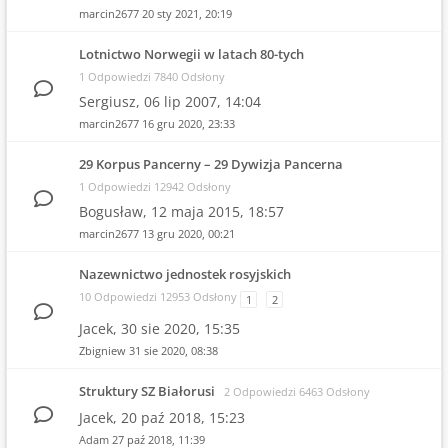
marcin2677
20 sty 2021, 20:19
Lotnictwo Norwegii w latach 80-tych
1 Odpowiedzi 7840 Odsłony
Sergiusz,
06 lip 2007, 14:04
marcin2677
16 gru 2020, 23:33
29 Korpus Pancerny – 29 Dywizja Pancerna
1 Odpowiedzi 12942 Odsłony
Bogusław,
12 maja 2015, 18:57
marcin2677
13 gru 2020, 00:21
Nazewnictwo jednostek rosyjskich
10 Odpowiedzi 12953 Odsłony
1
2
Jacek,
30 sie 2020, 15:35
Zbigniew
31 sie 2020, 08:38
Struktury SZ Białorusi
2 Odpowiedzi 6463 Odsłony
Jacek,
20 paź 2018, 15:23
Adam
27 paź 2018, 11:39