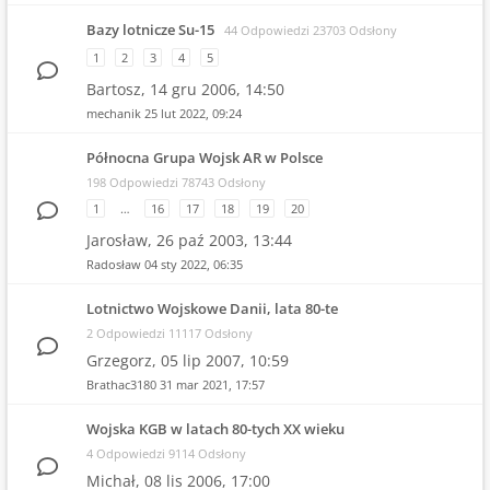
Bazy lotnicze Su-15
44 Odpowiedzi 23703 Odsłony
1
2
3
4
5
Bartosz,
14 gru 2006, 14:50
mechanik
25 lut 2022, 09:24
Północna Grupa Wojsk AR w Polsce
198 Odpowiedzi 78743 Odsłony
1
…
16
17
18
19
20
Jarosław,
26 paź 2003, 13:44
Radosław
04 sty 2022, 06:35
Lotnictwo Wojskowe Danii, lata 80-te
2 Odpowiedzi 11117 Odsłony
Grzegorz,
05 lip 2007, 10:59
Brathac3180
31 mar 2021, 17:57
Wojska KGB w latach 80-tych XX wieku
4 Odpowiedzi 9114 Odsłony
Michał,
08 lis 2006, 17:00