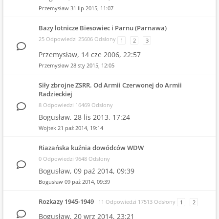
Przemysław
31 lip 2015, 11:07
Bazy lotnicze Biesowiec i Parnu (Parnawa)
25 Odpowiedzi 25606 Odsłony
1
2
3
Przemysław,
14 cze 2006, 22:57
Przemysław
28 sty 2015, 12:05
Siły zbrojne ZSRR. Od Armii Czerwonej do Armii
Radzieckiej
8 Odpowiedzi 16469 Odsłony
Bogusław,
28 lis 2013, 17:24
Wojtek
21 paź 2014, 19:14
Riazańska kuźnia dowódców WDW
0 Odpowiedzi 9648 Odsłony
Bogusław,
09 paź 2014, 09:39
Bogusław
09 paź 2014, 09:39
Rozkazy 1945-1949
11 Odpowiedzi 17513 Odsłony
1
2
Bogusław,
20 wrz 2014, 23:21