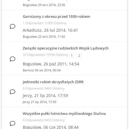
Bogusław
29 wrz 2014, 23:36
Garnizony z okresu przed 1939 rokiem
1 Odpowiedzi 11505 Odsłony
Arkadiusz,
26 lut 2014, 16:41
Bogusław
22 wrz 2014, 11:42
Związki operacyjne radzieckich Wojsk Lądowych
10 Odpowiedzi 19796 Odsłony
1
2
Bogusław,
26 paź 2011, 14:54
Bartosz
06 sie 2014, 00:34
Jednostki rakiet skrzydlatych ZSRR
0 Odpowiedzi 9465 Odsłony
Jerzy,
21 lip 2014, 17:59
Jerzy
21 lip 2014, 17:59
Wszystkie pułki lotnictwa myśliwskiego Stalina
0 Odpowiedzi 9410 Odsłony
Bogusław,
06 cze 2014, 08:44