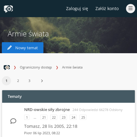
Zaloguj się
Załóż konto
Armie świata
Nowy temat
Ograniczony dostęp
Armie świata
1
2
3
Tematy
NRD-owskie siły zbrojne
244 Odpowiedzi 66278 Odsłony
1
…
21
22
23
24
25
Tomasz,
28 lis 2005, 22:18
Piotr
06 lip 2023, 08:22