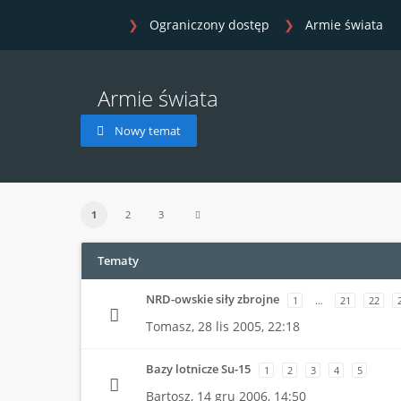
Ograniczony dostęp
Armie świata
Armie świata
Nowy temat
1
2
3
Tematy
NRD-owskie siły zbrojne
1
…
21
22
Tomasz,
28 lis 2005, 22:18
Bazy lotnicze Su-15
1
2
3
4
5
Bartosz,
14 gru 2006, 14:50