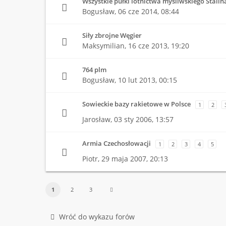
Wszystkie pułki lotnictwa myśliwskiego Stalin
Bogusław,
06 cze 2014, 08:44
Siły zbrojne Węgier
Maksymilian,
16 cze 2013, 19:20
764 plm
Bogusław,
10 lut 2013, 00:15
Sowieckie bazy rakietowe w Polsce
1
2
Jarosław,
03 sty 2006, 13:57
Armia Czechosłowacji
1
2
3
4
5
Piotr,
29 maja 2007, 20:13
1
2
3
Wróć do wykazu forów