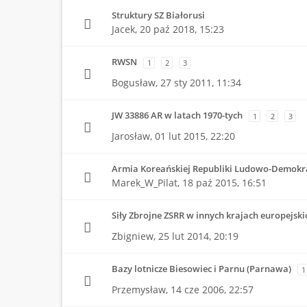
Struktury SZ Białorusi
Jacek,
20 paź 2018, 15:23
RWSN
1
2
3
Bogusław,
27 sty 2011, 11:34
JW 33886 AR w latach 1970-tych
1
2
3
Jarosław,
01 lut 2015, 22:20
Armia Koreańskiej Republiki Ludowo-Demokra
Marek_W_Pilat,
18 paź 2015, 16:51
Siły Zbrojne ZSRR w innych krajach europejski
Zbigniew,
25 lut 2014, 20:19
Bazy lotnicze Biesowiec i Parnu (Parnawa)
1
Przemysław,
14 cze 2006, 22:57