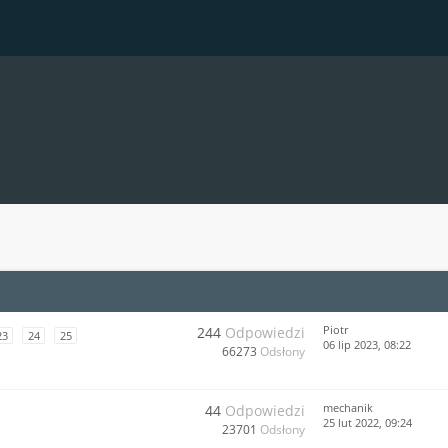
Piotr
244
Odpowiedzi
23
24
25
06 lip 2023, 08:22
66273
Odsłony
mechanik
44
Odpowiedzi
25 lut 2022, 09:24
23701
Odsłony