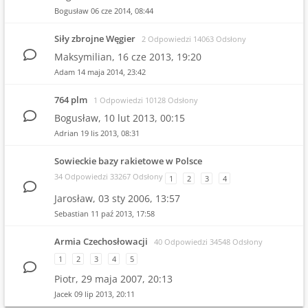
Bogusław
06 cze 2014, 08:44
Siły zbrojne Węgier
2 Odpowiedzi 14063 Odsłony
Maksymilian,
16 cze 2013, 19:20
Adam
14 maja 2014, 23:42
764 plm
1 Odpowiedzi 10128 Odsłony
Bogusław,
10 lut 2013, 00:15
Adrian
19 lis 2013, 08:31
Sowieckie bazy rakietowe w Polsce
34 Odpowiedzi 33267 Odsłony
1
2
3
4
Jarosław,
03 sty 2006, 13:57
Sebastian
11 paź 2013, 17:58
Armia Czechosłowacji
40 Odpowiedzi 34548 Odsłony
1
2
3
4
5
Piotr,
29 maja 2007, 20:13
Jacek
09 lip 2013, 20:11