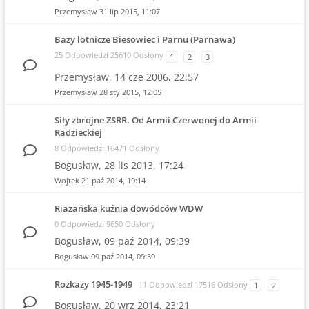
Przemysław
31 lip 2015, 11:07
Bazy lotnicze Biesowiec i Parnu (Parnawa)
25 Odpowiedzi 25610 Odsłony
1
2
3
Przemysław,
14 cze 2006, 22:57
Przemysław
28 sty 2015, 12:05
Siły zbrojne ZSRR. Od Armii Czerwonej do Armii
Radzieckiej
8 Odpowiedzi 16471 Odsłony
Bogusław,
28 lis 2013, 17:24
Wojtek
21 paź 2014, 19:14
Riazańska kuźnia dowódców WDW
0 Odpowiedzi 9650 Odsłony
Bogusław,
09 paź 2014, 09:39
Bogusław
09 paź 2014, 09:39
Rozkazy 1945-1949
11 Odpowiedzi 17516 Odsłony
1
2
Bogusław,
20 wrz 2014, 23:21