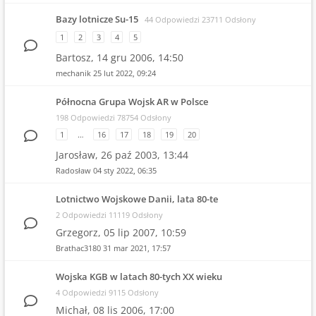
Bazy lotnicze Su-15
44 Odpowiedzi 23711 Odsłony
1
2
3
4
5
Bartosz,
14 gru 2006, 14:50
mechanik
25 lut 2022, 09:24
Północna Grupa Wojsk AR w Polsce
198 Odpowiedzi 78754 Odsłony
1
…
16
17
18
19
20
Jarosław,
26 paź 2003, 13:44
Radosław
04 sty 2022, 06:35
Lotnictwo Wojskowe Danii, lata 80-te
2 Odpowiedzi 11119 Odsłony
Grzegorz,
05 lip 2007, 10:59
Brathac3180
31 mar 2021, 17:57
Wojska KGB w latach 80-tych XX wieku
4 Odpowiedzi 9115 Odsłony
Michał,
08 lis 2006, 17:00