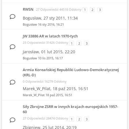
RWSN
27 Odpowiedzi 44518 Odsłony
1
2
3
Bogusław,
27 sty 2011, 11:34
Bogusław
16 sty 2016, 16:21
JW 33886 AR w latach 1970-tych
23 Odpowiedzi 31426 Odsłony
1
2
3
Jarosław,
01 lut 2015, 22:20
Bogusław
10 lis 2015, 16:17
Armia Koreańskiej Republiki Ludowo-Demokratycznej
(KRL-D)
0 Odpowiedzi 16279 Odsłony
Marek_W_Pilat,
18 paź 2015, 16:51
Marek_W_Pilat
18 paź 2015, 16:51
Siły Zbrojne ZSRR w innych krajach europejskich 1957-
60
27 Odpowiedzi 28474 Odsłony
1
2
3
Zbigniew,
25 lut 2014, 20:19