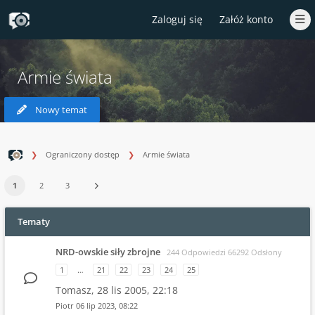
Zaloguj się
Załóż konto
Armie świata
Nowy temat
Ograniczony dostęp
Armie świata
1
2
3
Tematy
NRD-owskie siły zbrojne
244 Odpowiedzi 66292 Odsłony
1
…
21
22
23
24
25
Tomasz,
28 lis 2005, 22:18
Piotr
06 lip 2023, 08:22