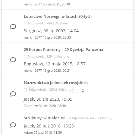
marcin2677
20 sty 2021, 20:19
Lotnictwo Norwegii w latach 80-tych
1 Odpowiedzi 7843 Odsłony
Sergiusz,
06 lip 2007, 14:04
marcin2677
16 gru 2020, 23:33
29 Korpus Pancerny – 29 Dywizja Pancerna
1 Odpowiedzi 12943 Odsłony
Bogusław,
12 maja 2015, 18:57
marcin2677
13 gru 2020, 00:21
Nazewnictwo jednostek rosyjskich
10 Odpowiedzi 12962 Odsłony
1
2
Jacek,
30 sie 2020, 15:35
Zbigniew
31 sie 2020, 08:38
Struktury SZ Białorusi
2 Odpowiedzi 6465 Odsłony
Jacek,
20 paź 2018, 15:23
Adam
27 paź 2018, 11:39