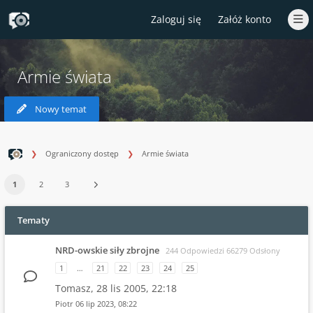
Zaloguj się
Załóż konto
Armie świata
Nowy temat
Ograniczony dostęp
Armie świata
1
2
3
Tematy
NRD-owskie siły zbrojne
244 Odpowiedzi 66279 Odsłony
1
…
21
22
23
24
25
Tomasz,
28 lis 2005, 22:18
Piotr
06 lip 2023, 08:22