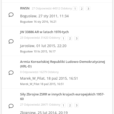
RWSN
27 Odpowiedzi 44512 Odsłony
1
2
3
Bogusław,
27 sty 2011, 11:34
Bogusław
16 sty 2016, 16:21
JW 33886 AR w latach 1970-tych
23 Odpowiedzi 31420 Odsłony
1
2
3
Jarosław,
01 lut 2015, 22:20
Bogusław
10 lis 2015, 16:17
Armia Koreańskiej Republiki Ludowo-Demokratycznej
(KRL-D)
0 Odpowiedzi 16279 Odsłony
Marek_W_Pilat,
18 paź 2015, 16:51
Marek_W_Pilat
18 paź 2015, 16:51
Siły Zbrojne ZSRR w innych krajach europejskich 1957-
60
27 Odpowiedzi 28471 Odsłony
1
2
3
Zbigniew,
25 lut 2014, 20:19