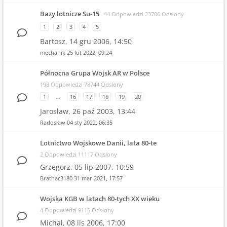
Bazy lotnicze Su-15
44 Odpowiedzi 23706 Odsłony
1
2
3
4
5
Bartosz,
14 gru 2006, 14:50
mechanik
25 lut 2022, 09:24
Północna Grupa Wojsk AR w Polsce
198 Odpowiedzi 78744 Odsłony
1
…
16
17
18
19
20
Jarosław,
26 paź 2003, 13:44
Radosław
04 sty 2022, 06:35
Lotnictwo Wojskowe Danii, lata 80-te
2 Odpowiedzi 11117 Odsłony
Grzegorz,
05 lip 2007, 10:59
Brathac3180
31 mar 2021, 17:57
Wojska KGB w latach 80-tych XX wieku
4 Odpowiedzi 9115 Odsłony
Michał,
08 lis 2006, 17:00