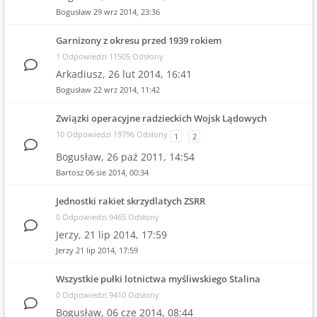
Bogusław
29 wrz 2014, 23:36
Garnizony z okresu przed 1939 rokiem
1 Odpowiedzi 11505 Odsłony
Arkadiusz,
26 lut 2014, 16:41
Bogusław
22 wrz 2014, 11:42
Związki operacyjne radzieckich Wojsk Lądowych
10 Odpowiedzi 19796 Odsłony
1
2
Bogusław,
26 paź 2011, 14:54
Bartosz
06 sie 2014, 00:34
Jednostki rakiet skrzydlatych ZSRR
0 Odpowiedzi 9465 Odsłony
Jerzy,
21 lip 2014, 17:59
Jerzy
21 lip 2014, 17:59
Wszystkie pułki lotnictwa myśliwskiego Stalina
0 Odpowiedzi 9410 Odsłony
Bogusław,
06 cze 2014, 08:44