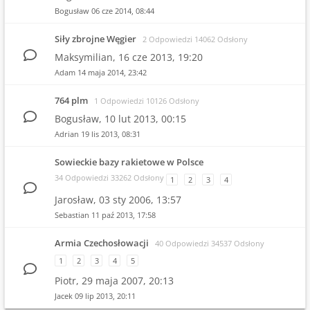
Bogusław
06 cze 2014, 08:44
Siły zbrojne Węgier
2 Odpowiedzi 14062 Odsłony
Maksymilian,
16 cze 2013, 19:20
Adam
14 maja 2014, 23:42
764 plm
1 Odpowiedzi 10126 Odsłony
Bogusław,
10 lut 2013, 00:15
Adrian
19 lis 2013, 08:31
Sowieckie bazy rakietowe w Polsce
34 Odpowiedzi 33262 Odsłony
1
2
3
4
Jarosław,
03 sty 2006, 13:57
Sebastian
11 paź 2013, 17:58
Armia Czechosłowacji
40 Odpowiedzi 34537 Odsłony
1
2
3
4
5
Piotr,
29 maja 2007, 20:13
Jacek
09 lip 2013, 20:11