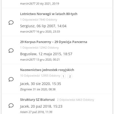
marcin2677
20 sty 2021, 20:19
Lotnictwo Norwegii w latach 80-tych
1 Odpowiedzi 7840 Odsłony
Sergiusz,
06 lip 2007, 14:04
marcin2677
16 gru 2020, 23:33
29 Korpus Pancerny – 29 Dywizja Pancerna
1 Odpowiedzi 12942 Odsłony
Bogusław,
12 maja 2015, 18:57
marcin2677
13 gru 2020, 00:21
Nazewnictwo jednostek rosyjskich
10 Odpowiedzi 12955 Odsłony
1
2
Jacek,
30 sie 2020, 15:35
Zbigniew
31 sie 2020, 08:38
Struktury SZ Białorusi
2 Odpowiedzi 6463 Odsłony
Jacek,
20 paź 2018, 15:23
Adam
27 paź 2018, 11:39