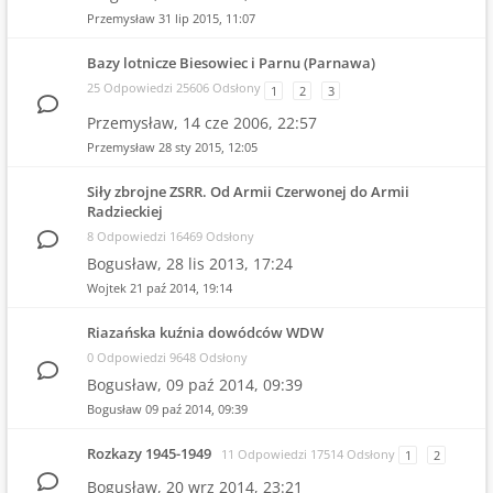
Przemysław
31 lip 2015, 11:07
Bazy lotnicze Biesowiec i Parnu (Parnawa)
25 Odpowiedzi 25606 Odsłony
1
2
3
Przemysław,
14 cze 2006, 22:57
Przemysław
28 sty 2015, 12:05
Siły zbrojne ZSRR. Od Armii Czerwonej do Armii
Radzieckiej
8 Odpowiedzi 16469 Odsłony
Bogusław,
28 lis 2013, 17:24
Wojtek
21 paź 2014, 19:14
Riazańska kuźnia dowódców WDW
0 Odpowiedzi 9648 Odsłony
Bogusław,
09 paź 2014, 09:39
Bogusław
09 paź 2014, 09:39
Rozkazy 1945-1949
11 Odpowiedzi 17514 Odsłony
1
2
Bogusław,
20 wrz 2014, 23:21