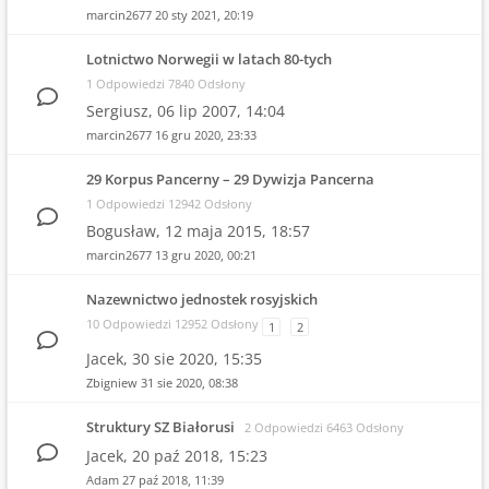
marcin2677
20 sty 2021, 20:19
Lotnictwo Norwegii w latach 80-tych
1 Odpowiedzi 7840 Odsłony
Sergiusz,
06 lip 2007, 14:04
marcin2677
16 gru 2020, 23:33
29 Korpus Pancerny – 29 Dywizja Pancerna
1 Odpowiedzi 12942 Odsłony
Bogusław,
12 maja 2015, 18:57
marcin2677
13 gru 2020, 00:21
Nazewnictwo jednostek rosyjskich
10 Odpowiedzi 12952 Odsłony
1
2
Jacek,
30 sie 2020, 15:35
Zbigniew
31 sie 2020, 08:38
Struktury SZ Białorusi
2 Odpowiedzi 6463 Odsłony
Jacek,
20 paź 2018, 15:23
Adam
27 paź 2018, 11:39