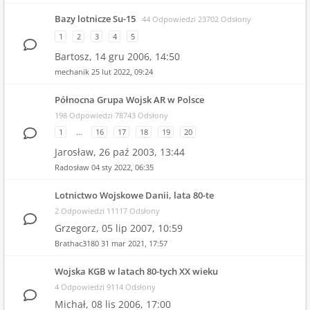
Bazy lotnicze Su-15
44 Odpowiedzi 23702 Odsłony
1
2
3
4
5
Bartosz,
14 gru 2006, 14:50
mechanik
25 lut 2022, 09:24
Północna Grupa Wojsk AR w Polsce
198 Odpowiedzi 78743 Odsłony
1
…
16
17
18
19
20
Jarosław,
26 paź 2003, 13:44
Radosław
04 sty 2022, 06:35
Lotnictwo Wojskowe Danii, lata 80-te
2 Odpowiedzi 11117 Odsłony
Grzegorz,
05 lip 2007, 10:59
Brathac3180
31 mar 2021, 17:57
Wojska KGB w latach 80-tych XX wieku
4 Odpowiedzi 9114 Odsłony
Michał,
08 lis 2006, 17:00