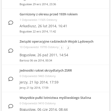
Bogusław
29 wrz 2014, 23:36
Garnizony z okresu przed 1939 rokiem
1 Odpowiedzi 11505 Odsłony
Arkadiusz,
26 lut 2014, 16:41
Bogusław
22 wrz 2014, 11:42
Związki operacyjne radzieckich Wojsk Lądowych
10 Odpowiedzi 19795 Odsłony
1
2
Bogusław,
26 paź 2011, 14:54
Bartosz
06 sie 2014, 00:34
Jednostki rakiet skrzydlatych ZSRR
0 Odpowiedzi 9465 Odsłony
Jerzy,
21 lip 2014, 17:59
Jerzy
21 lip 2014, 17:59
Wszystkie pułki lotnictwa myśliwskiego Stalina
0 Odpowiedzi 9410 Odsłony
Bogusław,
06 cze 2014, 08:44