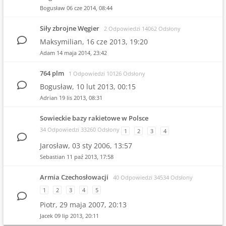
Bogusław
06 cze 2014, 08:44
Siły zbrojne Węgier
2 Odpowiedzi 14062 Odsłony
Maksymilian,
16 cze 2013, 19:20
Adam
14 maja 2014, 23:42
764 plm
1 Odpowiedzi 10126 Odsłony
Bogusław,
10 lut 2013, 00:15
Adrian
19 lis 2013, 08:31
Sowieckie bazy rakietowe w Polsce
34 Odpowiedzi 33260 Odsłony
1
2
3
4
Jarosław,
03 sty 2006, 13:57
Sebastian
11 paź 2013, 17:58
Armia Czechosłowacji
40 Odpowiedzi 34534 Odsłony
1
2
3
4
5
Piotr,
29 maja 2007, 20:13
Jacek
09 lip 2013, 20:11