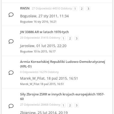
RWSN
27 Odpowiedzi 44510 Odsłony
1
2
3
Bogusław,
27 sty 2011, 11:34
Bogusław
16 sty 2016, 16:21
JW 33886 AR w latach 1970-tych
23 Odpowiedzi 31415 Odsłony
1
2
3
Jarosław,
01 lut 2015, 22:20
Bogusław
10 lis 2015, 16:17
Armia Koreańskiej Republiki Ludowo-Demokratycznej
(KRL-D)
0 Odpowiedzi 16279 Odsłony
Marek_W_Pilat,
18 paź 2015, 16:51
Marek_W_Pilat
18 paź 2015, 16:51
Siły Zbrojne ZSRR w innych krajach europejskich 1957-
60
27 Odpowiedzi 28468 Odsłony
1
2
3
Zbigniew,
25 lut 2014, 20:19