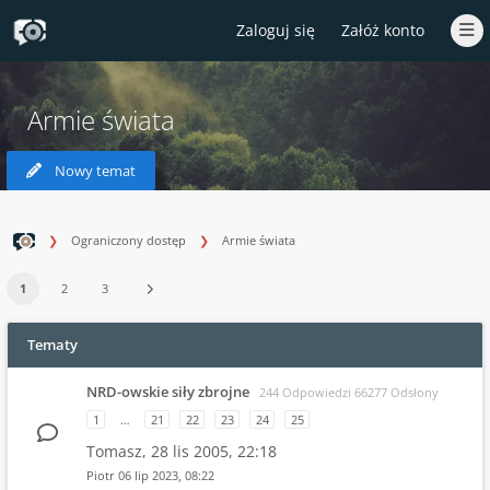
Zaloguj się
Załóż konto
Armie świata
Nowy temat
Ograniczony dostęp
Armie świata
1
2
3
Tematy
NRD-owskie siły zbrojne
244 Odpowiedzi 66277 Odsłony
1
…
21
22
23
24
25
Tomasz,
28 lis 2005, 22:18
Piotr
06 lip 2023, 08:22