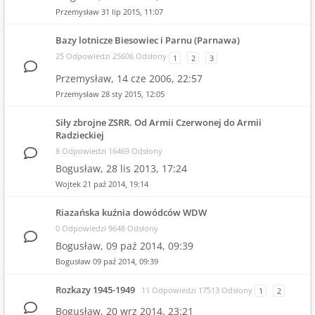
Przemysław
31 lip 2015, 11:07
Bazy lotnicze Biesowiec i Parnu (Parnawa)
25 Odpowiedzi 25606 Odsłony
1
2
3
Przemysław,
14 cze 2006, 22:57
Przemysław
28 sty 2015, 12:05
Siły zbrojne ZSRR. Od Armii Czerwonej do Armii
Radzieckiej
8 Odpowiedzi 16469 Odsłony
Bogusław,
28 lis 2013, 17:24
Wojtek
21 paź 2014, 19:14
Riazańska kuźnia dowódców WDW
0 Odpowiedzi 9648 Odsłony
Bogusław,
09 paź 2014, 09:39
Bogusław
09 paź 2014, 09:39
Rozkazy 1945-1949
11 Odpowiedzi 17513 Odsłony
1
2
Bogusław,
20 wrz 2014, 23:21