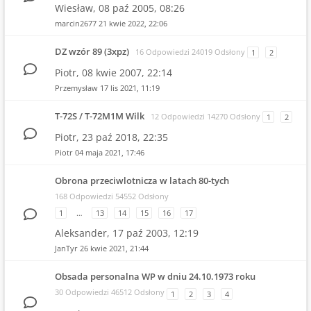
Wiesław,
08 paź 2005, 08:26
marcin2677
21 kwie 2022, 22:06
DZ wzór 89 (3xpz)
16 Odpowiedzi 24019 Odsłony
1
2
Piotr,
08 kwie 2007, 22:14
Przemysław
17 lis 2021, 11:19
T-72S / T-72M1M Wilk
12 Odpowiedzi 14270 Odsłony
1
2
Piotr,
23 paź 2018, 22:35
Piotr
04 maja 2021, 17:46
Obrona przeciwlotnicza w latach 80-tych
168 Odpowiedzi 54552 Odsłony
1
…
13
14
15
16
17
Aleksander,
17 paź 2003, 12:19
JanTyr
26 kwie 2021, 21:44
Obsada personalna WP w dniu 24.10.1973 roku
30 Odpowiedzi 46512 Odsłony
1
2
3
4