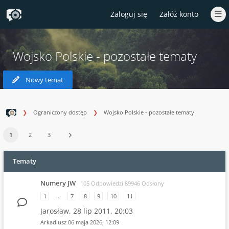
Zaloguj się
Załóż konto
Wojsko Polskie - pozostałe tematy
Nowy temat
Ograniczony dostęp
Wojsko Polskie - pozostałe tematy
1
2
3
Tematy
Numery JW
105 Odpowiedzi 89946 Odsłony
1
…
7
8
9
10
11
Jarosław,
28 lip 2011, 20:03
Arkadiusz
06 maja 2026, 12:09