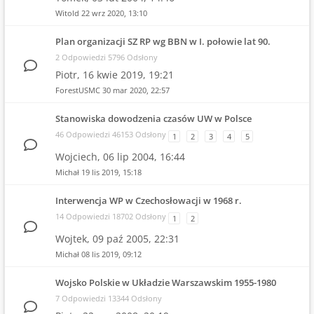
Witold
22 wrz 2020, 13:10
Plan organizacji SZ RP wg BBN w I. połowie lat 90.
2 Odpowiedzi 5796 Odsłony
Piotr,
16 kwie 2019, 19:21
ForestUSMC
30 mar 2020, 22:57
Stanowiska dowodzenia czasów UW w Polsce
46 Odpowiedzi 46153 Odsłony
1
2
3
4
5
Wojciech,
06 lip 2004, 16:44
Michał
19 lis 2019, 15:18
Interwencja WP w Czechosłowacji w 1968 r.
14 Odpowiedzi 18702 Odsłony
1
2
Wojtek,
09 paź 2005, 22:31
Michał
08 lis 2019, 09:12
Wojsko Polskie w Układzie Warszawskim 1955-1980
7 Odpowiedzi 13344 Odsłony