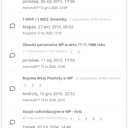
Jarosław,
06 sty 2015, 17:06
marcin2677
02 gru 2020, 23:09
1 WDP / 1 WDZ. Dowódcy
3 Odpowiedzi 8796 Odsłony
Magda,
27 wrz 2010, 00:02
Krzysztof
27 lis 2020, 13:55
Obsada personalna WP w dniu 17.11.1988 roku
11 Odpowiedzi 51199 Odsłony
1
2
Jarosław,
11 sty 2015, 17:55
marcin2677
19 lis 2020, 23:06
Bojowe Wozy Piechoty w WP
20 Odpowiedzi 20498 Odsłony
1
2
3
Andrzej,
15 gru 2016, 22:52
marcin2677
19 lis 2020, 22:51
Stacje radiolokacyjne w WP - ilość
43 Odpowiedzi 45828 Odsłony
1
2
3
4
5
Tomek,
03 lut 2004, 14:46