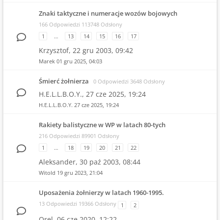
Znaki taktyczne i numeracje wozów bojowych
166 Odpowiedzi 113748 Odsłony
1
…
13
14
15
16
17
Krzysztof,
22 gru 2003, 09:42
Marek
01 gru 2025, 04:03
Śmierć żołnierza
0 Odpowiedzi 3648 Odsłony
H.E.L.L.B.O.Y.,
27 cze 2025, 19:24
H.E.L.L.B.O.Y.
27 cze 2025, 19:24
Rakiety balistyczne w WP w latach 80-tych
216 Odpowiedzi 89901 Odsłony
1
…
18
19
20
21
22
Aleksander,
30 paź 2003, 08:44
Witold
19 gru 2023, 21:04
Uposażenia żołnierzy w latach 1960-1995.
13 Odpowiedzi 19366 Odsłony
1
2
Orel,
06 cze 2020, 12:22