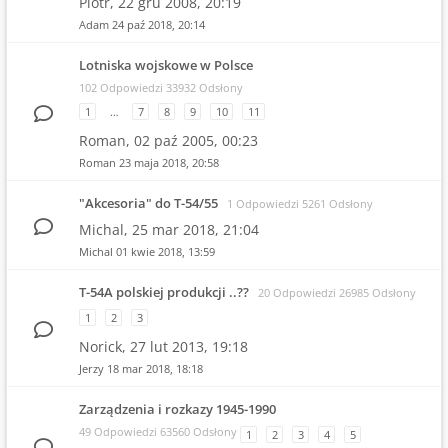
Piotr,
22 gru 2008, 20:19
Adam
24 paź 2018, 20:14
Lotniska wojskowe w Polsce
102 Odpowiedzi 33932 Odsłony
1
…
7
8
9
10
11
Roman,
02 paź 2005, 00:23
Roman
23 maja 2018, 20:58
"Akcesoria" do T-54/55
1 Odpowiedzi 5261 Odsłony
Michal,
25 mar 2018, 21:04
Michal
01 kwie 2018, 13:59
T-54A polskiej produkcji ..??
20 Odpowiedzi 26985 Odsłony
1
2
3
Norick,
27 lut 2013, 19:18
Jerzy
18 mar 2018, 18:18
Zarządzenia i rozkazy 1945-1990
49 Odpowiedzi 63560 Odsłony
1
2
3
4
5