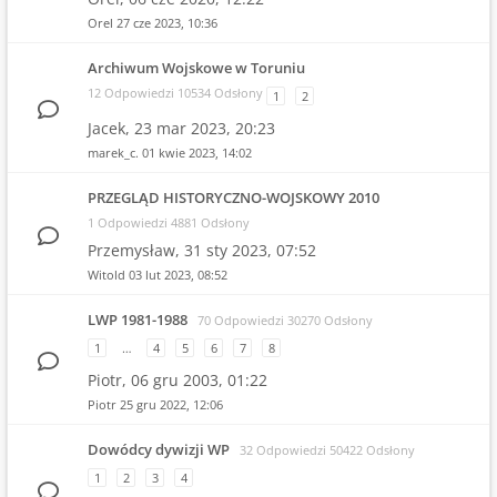
Orel
27 cze 2023, 10:36
Archiwum Wojskowe w Toruniu
12 Odpowiedzi 10534 Odsłony
1
2
Jacek,
23 mar 2023, 20:23
marek_c.
01 kwie 2023, 14:02
PRZEGLĄD HISTORYCZNO-WOJSKOWY 2010
1 Odpowiedzi 4881 Odsłony
Przemysław,
31 sty 2023, 07:52
Witold
03 lut 2023, 08:52
LWP 1981-1988
70 Odpowiedzi 30270 Odsłony
1
…
4
5
6
7
8
Piotr,
06 gru 2003, 01:22
Piotr
25 gru 2022, 12:06
Dowódcy dywizji WP
32 Odpowiedzi 50422 Odsłony
1
2
3
4