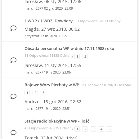
Jarosław,
06 sty 2015, 17:06
marcin2677
02 gru 2020, 23:09
1 WDP / 1 WDZ. Dowódcy
3 Odpowiedzi 8793 Odsłony
Magda,
27 wrz 2010, 00:02
Krzysztof
27 lis 2020, 13:55
Obsada personalna WP w dniu 17.11.1988 roku
11 Odpowiedzi 51188 Odsłony
1
2
Jarosław,
11 sty 2015, 17:55
marcin2677
19 lis 2020, 23:06
Bojowe Wozy Piechoty w WP
20 Odpowiedzi 20491 Odsłony
1
2
3
Andrzej,
15 gru 2016, 22:52
marcin2677
19 lis 2020, 22:51
Stacje radiolokacyjne w WP - ilość
43 Odpowiedzi 45815 Odsłony
1
2
3
4
5
Tomek,
03 lut 2004, 14:46