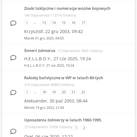
Znaki taktyczne i numeracje wozów bojowych
166 Odpowiedzi 113716 Odsłony
1
…
13
14
15
16
17
Krzysztof,
22 gru 2003, 09:42
Marek
01 gru 2025, 04:03
Śmierć żołnierza
0 Odpowiedzi 3642 Odsłony
H.E.L.L.B.O.Y.,
27 cze 2025, 19:24
H.E.L.L.B.O.Y.
27 cze 2025, 19:24
Rakiety balistyczne w WP w latach 80-tych
216 Odpowiedzi 89865 Odsłony
1
…
18
19
20
21
22
Aleksander,
30 paź 2003, 08:44
Witold
19 gru 2023, 21:04
Uposażenia żołnierzy w latach 1960-1995.
13 Odpowiedzi 19356 Odsłony
1
2
Orel,
06 cze 2020, 12:22