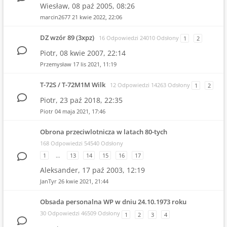
Wiesław,
08 paź 2005, 08:26
marcin2677
21 kwie 2022, 22:06
DZ wzór 89 (3xpz)
16 Odpowiedzi 24010 Odsłony
1
2
Piotr,
08 kwie 2007, 22:14
Przemysław
17 lis 2021, 11:19
T-72S / T-72M1M Wilk
12 Odpowiedzi 14263 Odsłony
1
2
Piotr,
23 paź 2018, 22:35
Piotr
04 maja 2021, 17:46
Obrona przeciwlotnicza w latach 80-tych
168 Odpowiedzi 54540 Odsłony
1
…
13
14
15
16
17
Aleksander,
17 paź 2003, 12:19
JanTyr
26 kwie 2021, 21:44
Obsada personalna WP w dniu 24.10.1973 roku
30 Odpowiedzi 46509 Odsłony
1
2
3
4