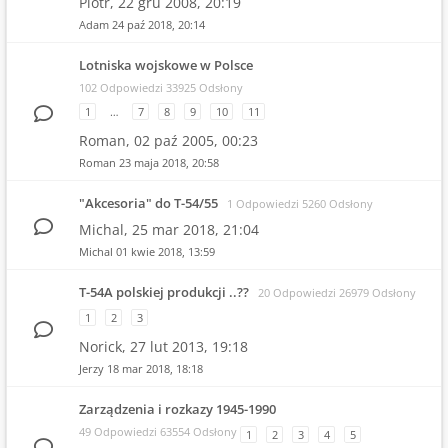
Piotr,
22 gru 2008, 20:19
Adam
24 paź 2018, 20:14
Lotniska wojskowe w Polsce
102 Odpowiedzi 33925 Odsłony
1
…
7
8
9
10
11
Roman,
02 paź 2005, 00:23
Roman
23 maja 2018, 20:58
"Akcesoria" do T-54/55
1 Odpowiedzi 5260 Odsłony
Michal,
25 mar 2018, 21:04
Michal
01 kwie 2018, 13:59
T-54A polskiej produkcji ..??
20 Odpowiedzi 26979 Odsłony
1
2
3
Norick,
27 lut 2013, 19:18
Jerzy
18 mar 2018, 18:18
Zarządzenia i rozkazy 1945-1990
49 Odpowiedzi 63554 Odsłony
1
2
3
4
5