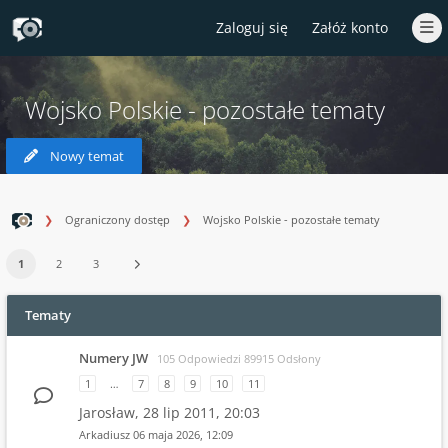
Zaloguj się
Załóż konto
Wojsko Polskie - pozostałe tematy
Nowy temat
Ograniczony dostęp
Wojsko Polskie - pozostałe tematy
1
2
3
Tematy
Numery JW
105 Odpowiedzi 89915 Odsłony
1
…
7
8
9
10
11
Jarosław,
28 lip 2011, 20:03
Arkadiusz
06 maja 2026, 12:09