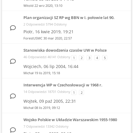
Witold
22 wrz 2020, 13:10
Plan organizacji SZ RP wg BBN w I. połowie lat 90.
2 Odpowiedzi 5794 Odsłony
Piotr,
16 kwie 2019, 19:21
ForestUSMC
30 mar 2020, 22:57
Stanowiska dowodzenia czasów UW w Polsce
46 Odpowiedzi 46141 Odsłony
1
2
3
4
5
Wojciech,
06 lip 2004, 16:44
Michał
19 lis 2019, 15:18
Interwencja WP w Czechosłowacji w 1968 r.
14 Odpowiedzi 18701 Odsłony
1
2
Wojtek,
09 paź 2005, 22:31
Michał
08 lis 2019, 09:12
Wojsko Polskie w Układzie Warszawskim 1955-1980
7 Odpowiedzi 13342 Odsłony