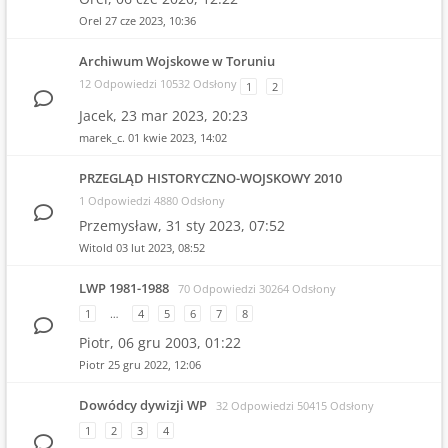
Orel
27 cze 2023, 10:36
Archiwum Wojskowe w Toruniu
12 Odpowiedzi 10532 Odsłony
1
2
Jacek,
23 mar 2023, 20:23
marek_c.
01 kwie 2023, 14:02
PRZEGLĄD HISTORYCZNO-WOJSKOWY 2010
1 Odpowiedzi 4880 Odsłony
Przemysław,
31 sty 2023, 07:52
Witold
03 lut 2023, 08:52
LWP 1981-1988
70 Odpowiedzi 30264 Odsłony
1
…
4
5
6
7
8
Piotr,
06 gru 2003, 01:22
Piotr
25 gru 2022, 12:06
Dowódcy dywizji WP
32 Odpowiedzi 50415 Odsłony
1
2
3
4