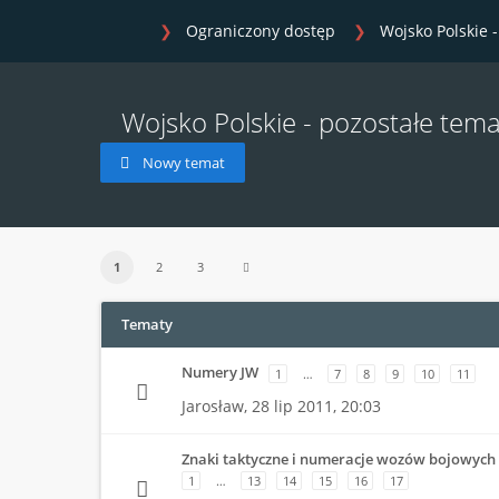
Ograniczony dostęp
Wojsko Polskie 
Wojsko Polskie - pozostałe tema
Nowy temat
1
2
3
Tematy
Numery JW
1
…
7
8
9
10
11
Jarosław,
28 lip 2011, 20:03
Znaki taktyczne i numeracje wozów bojowych
1
…
13
14
15
16
17