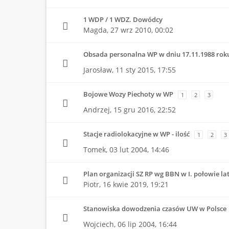
1 WDP / 1 WDZ. Dowódcy
Magda,
27 wrz 2010, 00:02
Obsada personalna WP w dniu 17.11.1988 rok
Jarosław,
11 sty 2015, 17:55
Bojowe Wozy Piechoty w WP
1
2
3
Andrzej,
15 gru 2016, 22:52
Stacje radiolokacyjne w WP - ilość
1
2
3
Tomek,
03 lut 2004, 14:46
Plan organizacji SZ RP wg BBN w I. połowie lat
Piotr,
16 kwie 2019, 19:21
Stanowiska dowodzenia czasów UW w Polsce
Wojciech,
06 lip 2004, 16:44