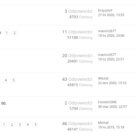
Krzysztof
3
Odpowiedzi
27 lis 2020, 13:55
8793
Odsłony
marcin2677
11
Odpowiedzi
u
1
2
19 lis 2020, 23:06
51188
Odsłony
marcin2677
20
Odpowiedzi
19 lis 2020, 22:51
20491
Odsłony
Witold
43
Odpowiedzi
4
5
22 wrz 2020, 13:10
45815
Odsłony
ForestUSMC
2
Odpowiedzi
 90.
30 mar 2020, 22:57
5794
Odsłony
Michał
46
Odpowiedzi
1
2
3
4
5
19 lis 2019, 15:18
46141
Odsłony