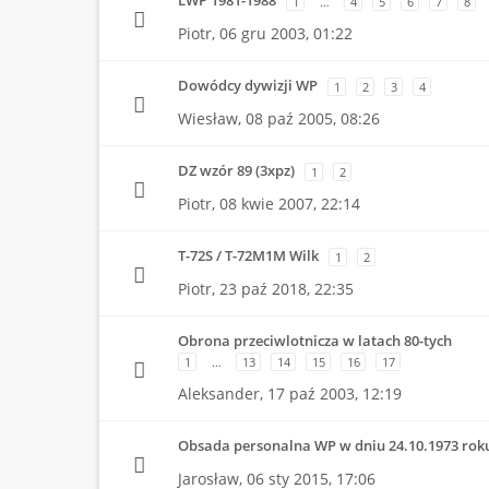
LWP 1981-1988
1
…
4
5
6
7
8
Piotr,
06 gru 2003, 01:22
Dowódcy dywizji WP
1
2
3
4
Wiesław,
08 paź 2005, 08:26
DZ wzór 89 (3xpz)
1
2
Piotr,
08 kwie 2007, 22:14
T-72S / T-72M1M Wilk
1
2
Piotr,
23 paź 2018, 22:35
Obrona przeciwlotnicza w latach 80-tych
1
…
13
14
15
16
17
Aleksander,
17 paź 2003, 12:19
Obsada personalna WP w dniu 24.10.1973 rok
Jarosław,
06 sty 2015, 17:06