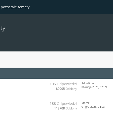
- pozostałe tematy
ty
Arkadiusz
105
Odpowiedzi
06 maja 2026, 12:09
89905
Odsłony
Marek
166
Odpowiedzi
01 gru 2025, 04:03
113708
Odsłony