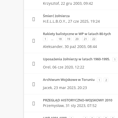
Krzysztof,
22 gru 2003, 09:42
Śmierć żołnierza
H.E.L.L.B.O.Y.,
27 cze 2025, 19:24
Rakiety balistyczne w WP w latach 80-tych
1
…
18
19
20
21
22
Aleksander,
30 paź 2003, 08:44
Uposażenia żołnierzy w latach 1960-1995.
1
Orel,
06 cze 2020, 12:22
Archiwum Wojskowe w Toruniu
1
2
Jacek,
23 mar 2023, 20:23
PRZEGLĄD HISTORYCZNO-WOJSKOWY 2010
Przemysław,
31 sty 2023, 07:52