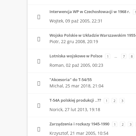
Interwencja WP w Czechosłowacji w 1968 r.
Wojtek,
09 paź 2005, 22:31
Wojsko Polskie w Układzie Warszawskim 1955
Piotr,
22 gru 2008, 20:19
Lotniska wojskowe w Polsce
1
…
7
8
Roman,
02 paź 2005, 00:23
"Akcesoria" do T-54/55
Michal,
25 mar 2018, 21:04
T-54A polskiej produkcji ..??
1
2
3
Norick,
27 lut 2013, 19:18
Zarządzenia i rozkazy 1945-1990
1
2
3
Krzysztof,
21 mar 2005, 10:54