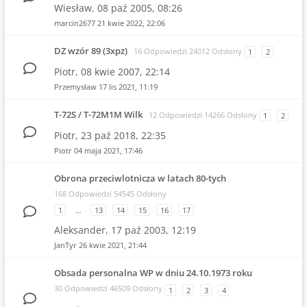
Wiesław,
08 paź 2005, 08:26
marcin2677
21 kwie 2022, 22:06
DZ wzór 89 (3xpz)
16 Odpowiedzi 24012 Odsłony
1
2
Piotr,
08 kwie 2007, 22:14
Przemysław
17 lis 2021, 11:19
T-72S / T-72M1M Wilk
12 Odpowiedzi 14266 Odsłony
1
2
Piotr,
23 paź 2018, 22:35
Piotr
04 maja 2021, 17:46
Obrona przeciwlotnicza w latach 80-tych
168 Odpowiedzi 54545 Odsłony
1
…
13
14
15
16
17
Aleksander,
17 paź 2003, 12:19
JanTyr
26 kwie 2021, 21:44
Obsada personalna WP w dniu 24.10.1973 roku
30 Odpowiedzi 46509 Odsłony
1
2
3
4