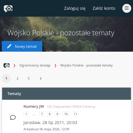
Zaloguj się
Załóż konto
Wojsko Polskie - pozostałe tematy
Nowy temat
Ograniczony dostęp
Wojsko Polskie - pozostałe tematy
1
2
3
Tematy
Numery JW
105 Odpowiedzi 89924 Odsłony
1
…
7
8
9
10
11
Jarosław,
28 lip 2011, 20:03
Arkadiusz
06 maja 2026, 12:09