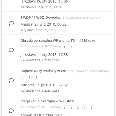
Jarosław,
06 sty 2015, 17:06
marcin2677
02 gru 2020, 23:09
1 WDP / 1 WDZ. Dowódcy
3 Odpowiedzi 8793 Odsłony
Magda,
27 wrz 2010, 00:02
Krzysztof
27 lis 2020, 13:55
Obsada personalna WP w dniu 17.11.1988 roku
11 Odpowiedzi 51195 Odsłony
1
2
Jarosław,
11 sty 2015, 17:55
marcin2677
19 lis 2020, 23:06
Bojowe Wozy Piechoty w WP
20 Odpowiedzi 20494 Odsłony
1
2
3
Andrzej,
15 gru 2016, 22:52
marcin2677
19 lis 2020, 22:51
Stacje radiolokacyjne w WP - ilość
43 Odpowiedzi 45818 Odsłony
1
2
3
4
5
Tomek,
03 lut 2004, 14:46