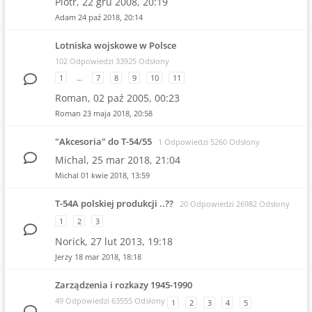
Piotr,
22 gru 2008, 20:19
Adam
24 paź 2018, 20:14
Lotniska wojskowe w Polsce
102 Odpowiedzi 33925 Odsłony
1
…
7
8
9
10
11
Roman,
02 paź 2005, 00:23
Roman
23 maja 2018, 20:58
"Akcesoria" do T-54/55
1 Odpowiedzi 5260 Odsłony
Michal,
25 mar 2018, 21:04
Michal
01 kwie 2018, 13:59
T-54A polskiej produkcji ..??
20 Odpowiedzi 26982 Odsłony
1
2
3
Norick,
27 lut 2013, 19:18
Jerzy
18 mar 2018, 18:18
Zarządzenia i rozkazy 1945-1990
49 Odpowiedzi 63555 Odsłony
1
2
3
4
5