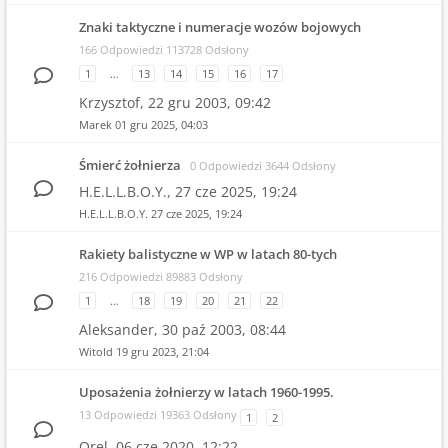
Znaki taktyczne i numeracje wozów bojowych
166 Odpowiedzi 113728 Odsłony
1
…
13
14
15
16
17
Krzysztof,
22 gru 2003, 09:42
Marek
01 gru 2025, 04:03
Śmierć żołnierza
0 Odpowiedzi 3644 Odsłony
H.E.L.L.B.O.Y.,
27 cze 2025, 19:24
H.E.L.L.B.O.Y.
27 cze 2025, 19:24
Rakiety balistyczne w WP w latach 80-tych
216 Odpowiedzi 89883 Odsłony
1
…
18
19
20
21
22
Aleksander,
30 paź 2003, 08:44
Witold
19 gru 2023, 21:04
Uposażenia żołnierzy w latach 1960-1995.
13 Odpowiedzi 19363 Odsłony
1
2
Orel,
06 cze 2020, 12:22