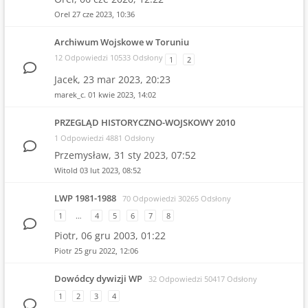
Orel
27 cze 2023, 10:36
Archiwum Wojskowe w Toruniu
12 Odpowiedzi 10533 Odsłony
1
2
Jacek,
23 mar 2023, 20:23
marek_c.
01 kwie 2023, 14:02
PRZEGLĄD HISTORYCZNO-WOJSKOWY 2010
1 Odpowiedzi 4881 Odsłony
Przemysław,
31 sty 2023, 07:52
Witold
03 lut 2023, 08:52
LWP 1981-1988
70 Odpowiedzi 30265 Odsłony
1
…
4
5
6
7
8
Piotr,
06 gru 2003, 01:22
Piotr
25 gru 2022, 12:06
Dowódcy dywizji WP
32 Odpowiedzi 50417 Odsłony
1
2
3
4