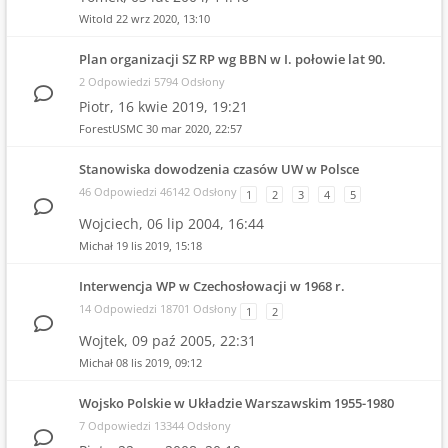
Witold
22 wrz 2020, 13:10
Plan organizacji SZ RP wg BBN w I. połowie lat 90.
2 Odpowiedzi 5794 Odsłony
Piotr,
16 kwie 2019, 19:21
ForestUSMC
30 mar 2020, 22:57
Stanowiska dowodzenia czasów UW w Polsce
46 Odpowiedzi 46142 Odsłony
1
2
3
4
5
Wojciech,
06 lip 2004, 16:44
Michał
19 lis 2019, 15:18
Interwencja WP w Czechosłowacji w 1968 r.
14 Odpowiedzi 18701 Odsłony
1
2
Wojtek,
09 paź 2005, 22:31
Michał
08 lis 2019, 09:12
Wojsko Polskie w Układzie Warszawskim 1955-1980
7 Odpowiedzi 13344 Odsłony