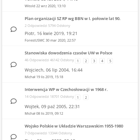
Witold
22 wrz 2020, 13:10
Plan organizacji SZ RP wg BBN w I. połowie lat 90.
2 Odpowiedzi 5794 Odsłony
Piotr,
16 kwie 2019, 19:21
ForestUSMC
30 mar 2020, 22:57
Stanowiska dowodzenia czasów UW w Polsce
46 Odpowiedzi 46142 Odsłony
1
2
3
4
5
Wojciech,
06 lip 2004, 16:44
Michał
19 lis 2019, 15:18
Interwencja WP w Czechosłowacji w 1968 r.
14 Odpowiedzi 18701 Odsłony
1
2
Wojtek,
09 paź 2005, 22:31
Michał
08 lis 2019, 09:12
Wojsko Polskie w Układzie Warszawskim 1955-1980
7 Odpowiedzi 13344 Odsłony