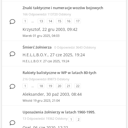
Znaki taktyczne i numeracje wozów bojowych
166 Odpowiedzi 113720 Odsłony
1
…
13
14
15
16
17
Krzysztof,
22 gru 2003, 09:42
Marek
01 gru 2025, 04:03
Śmierć żołnierza
0 Odpowiedzi 3643 Odsłony
H.E.L.L.B.O.Y.,
27 cze 2025, 19:24
H.E.L.L.B.O.Y.
27 cze 2025, 19:24
Rakiety balistyczne w WP w latach 80-tych
216 Odpowiedzi 89873 Odsłony
1
…
18
19
20
21
22
Aleksander,
30 paź 2003, 08:44
Witold
19 gru 2023, 21:04
Uposażenia żołnierzy w latach 1960-1995.
13 Odpowiedzi 19362 Odsłony
1
2
Orel,
06 cze 2020, 12:22