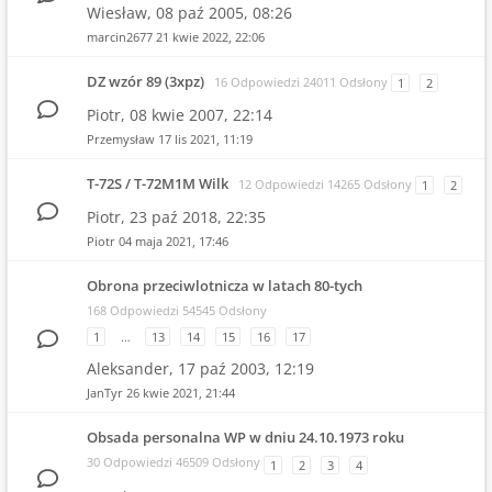
Wiesław,
08 paź 2005, 08:26
marcin2677
21 kwie 2022, 22:06
DZ wzór 89 (3xpz)
16 Odpowiedzi 24011 Odsłony
1
2
Piotr,
08 kwie 2007, 22:14
Przemysław
17 lis 2021, 11:19
T-72S / T-72M1M Wilk
12 Odpowiedzi 14265 Odsłony
1
2
Piotr,
23 paź 2018, 22:35
Piotr
04 maja 2021, 17:46
Obrona przeciwlotnicza w latach 80-tych
168 Odpowiedzi 54545 Odsłony
1
…
13
14
15
16
17
Aleksander,
17 paź 2003, 12:19
JanTyr
26 kwie 2021, 21:44
Obsada personalna WP w dniu 24.10.1973 roku
30 Odpowiedzi 46509 Odsłony
1
2
3
4