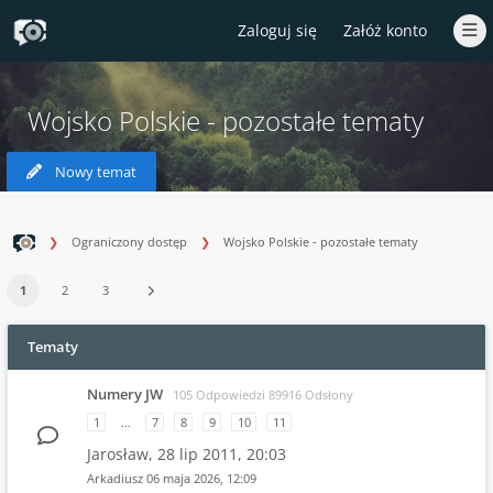
Zaloguj się
Załóż konto
Wojsko Polskie - pozostałe tematy
Nowy temat
Ograniczony dostęp
Wojsko Polskie - pozostałe tematy
1
2
3
Tematy
Numery JW
105 Odpowiedzi 89916 Odsłony
1
…
7
8
9
10
11
Jarosław,
28 lip 2011, 20:03
Arkadiusz
06 maja 2026, 12:09