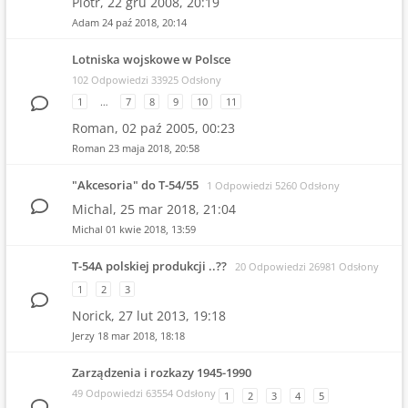
Piotr,
22 gru 2008, 20:19
Adam
24 paź 2018, 20:14
Lotniska wojskowe w Polsce
102 Odpowiedzi 33925 Odsłony
1
…
7
8
9
10
11
Roman,
02 paź 2005, 00:23
Roman
23 maja 2018, 20:58
"Akcesoria" do T-54/55
1 Odpowiedzi 5260 Odsłony
Michal,
25 mar 2018, 21:04
Michal
01 kwie 2018, 13:59
T-54A polskiej produkcji ..??
20 Odpowiedzi 26981 Odsłony
1
2
3
Norick,
27 lut 2013, 19:18
Jerzy
18 mar 2018, 18:18
Zarządzenia i rozkazy 1945-1990
49 Odpowiedzi 63554 Odsłony
1
2
3
4
5