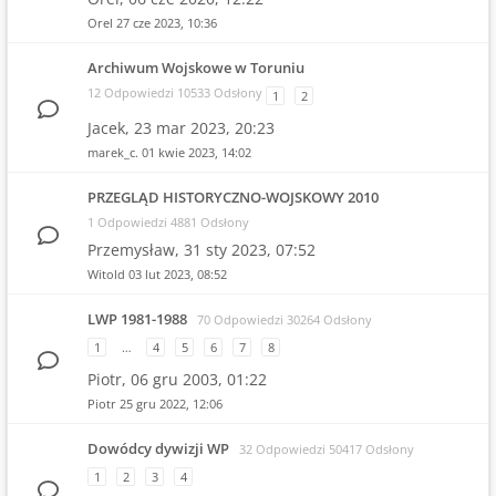
Orel
27 cze 2023, 10:36
Archiwum Wojskowe w Toruniu
12 Odpowiedzi 10533 Odsłony
1
2
Jacek,
23 mar 2023, 20:23
marek_c.
01 kwie 2023, 14:02
PRZEGLĄD HISTORYCZNO-WOJSKOWY 2010
1 Odpowiedzi 4881 Odsłony
Przemysław,
31 sty 2023, 07:52
Witold
03 lut 2023, 08:52
LWP 1981-1988
70 Odpowiedzi 30264 Odsłony
1
…
4
5
6
7
8
Piotr,
06 gru 2003, 01:22
Piotr
25 gru 2022, 12:06
Dowódcy dywizji WP
32 Odpowiedzi 50417 Odsłony
1
2
3
4