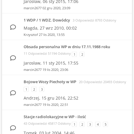
Jarosław,
06 sty 2015, 17:06
marcin2677
02 gru 2020, 23:09
1 WDP / 1 WDZ. Dowódcy
3 Odpowiedzi 8793 Odsłony
Magda,
27 wrz 2010, 00:02
Krzysztof
27 lis 2020, 13:55
Obsada personalna WP w dniu 17.11.1988 roku
11 Odpowiedzi 51194 Odsłony
1
2
Jarosław,
11 sty 2015, 17:55
marcin2677
19 lis 2020, 23:06
Bojowe Wozy Piechoty w WP
20 Odpowiedzi 20493 Odsłony
1
2
3
Andrzej,
15 gru 2016, 22:52
marcin2677
19 lis 2020, 22:51
Stacje radiolokacyjne w WP - ilość
43 Odpowiedzi 45817 Odsłony
1
2
3
4
5
Tomek,
03 lut 2004, 14:46