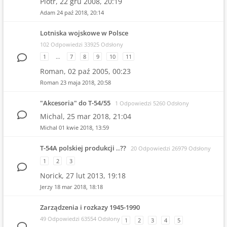
Piotr,
22 gru 2008, 20:19
Adam
24 paź 2018, 20:14
Lotniska wojskowe w Polsce
102 Odpowiedzi 33925 Odsłony
1
…
7
8
9
10
11
Roman,
02 paź 2005, 00:23
Roman
23 maja 2018, 20:58
"Akcesoria" do T-54/55
1 Odpowiedzi 5260 Odsłony
Michal,
25 mar 2018, 21:04
Michal
01 kwie 2018, 13:59
T-54A polskiej produkcji ..??
20 Odpowiedzi 26979 Odsłony
1
2
3
Norick,
27 lut 2013, 19:18
Jerzy
18 mar 2018, 18:18
Zarządzenia i rozkazy 1945-1990
49 Odpowiedzi 63554 Odsłony
1
2
3
4
5