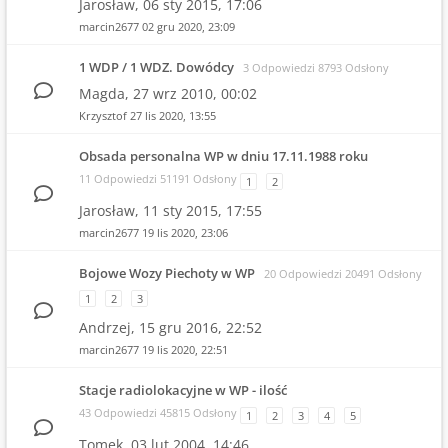
Jarosław,
06 sty 2015, 17:06
marcin2677
02 gru 2020, 23:09
1 WDP / 1 WDZ. Dowódcy
3 Odpowiedzi 8793 Odsłony
Magda,
27 wrz 2010, 00:02
Krzysztof
27 lis 2020, 13:55
Obsada personalna WP w dniu 17.11.1988 roku
11 Odpowiedzi 51191 Odsłony
1
2
Jarosław,
11 sty 2015, 17:55
marcin2677
19 lis 2020, 23:06
Bojowe Wozy Piechoty w WP
20 Odpowiedzi 20491 Odsłony
1
2
3
Andrzej,
15 gru 2016, 22:52
marcin2677
19 lis 2020, 22:51
Stacje radiolokacyjne w WP - ilość
43 Odpowiedzi 45815 Odsłony
1
2
3
4
5
Tomek,
03 lut 2004, 14:46