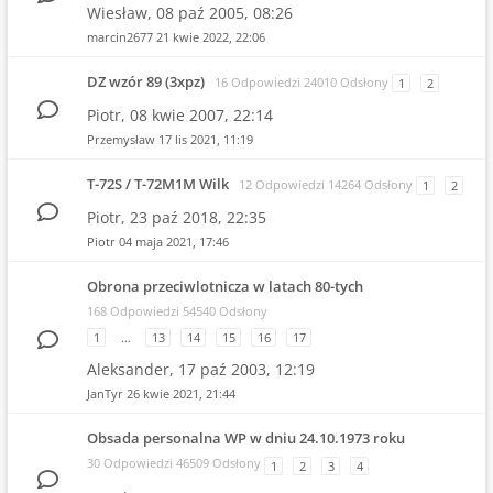
Wiesław,
08 paź 2005, 08:26
marcin2677
21 kwie 2022, 22:06
DZ wzór 89 (3xpz)
16 Odpowiedzi 24010 Odsłony
1
2
Piotr,
08 kwie 2007, 22:14
Przemysław
17 lis 2021, 11:19
T-72S / T-72M1M Wilk
12 Odpowiedzi 14264 Odsłony
1
2
Piotr,
23 paź 2018, 22:35
Piotr
04 maja 2021, 17:46
Obrona przeciwlotnicza w latach 80-tych
168 Odpowiedzi 54540 Odsłony
1
…
13
14
15
16
17
Aleksander,
17 paź 2003, 12:19
JanTyr
26 kwie 2021, 21:44
Obsada personalna WP w dniu 24.10.1973 roku
30 Odpowiedzi 46509 Odsłony
1
2
3
4