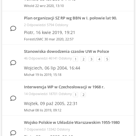
Witold
22 wrz 2020, 13:10
Plan organizacji SZ RP wg BBN w I. połowie lat 90.
2 Odpowiedzi 5794 Odsłony
Piotr,
16 kwie 2019, 19:21
ForestUSMC
30 mar 2020, 22:57
Stanowiska dowodzenia czasów UW w Polsce
46 Odpowiedzi 46141 Odsłony
1
2
3
4
5
Wojciech,
06 lip 2004, 16:44
Michał
19 lis 2019, 15:18
Interwencja WP w Czechosłowacji w 1968 r.
14 Odpowiedzi 18701 Odsłony
1
2
Wojtek,
09 paź 2005, 22:31
Michał
08 lis 2019, 09:12
Wojsko Polskie w Układzie Warszawskim 1955-1980
7 Odpowiedzi 13342 Odsłony