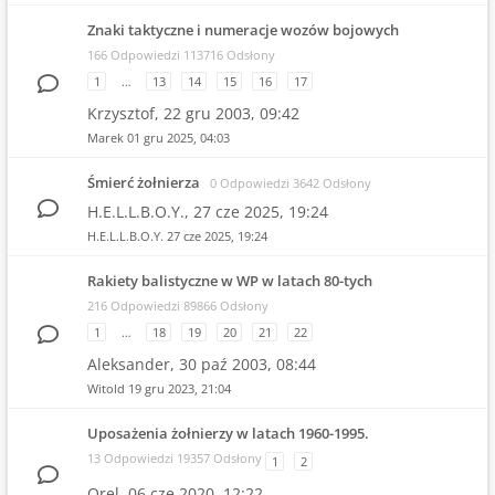
Znaki taktyczne i numeracje wozów bojowych
166 Odpowiedzi 113716 Odsłony
1
…
13
14
15
16
17
Krzysztof,
22 gru 2003, 09:42
Marek
01 gru 2025, 04:03
Śmierć żołnierza
0 Odpowiedzi 3642 Odsłony
H.E.L.L.B.O.Y.,
27 cze 2025, 19:24
H.E.L.L.B.O.Y.
27 cze 2025, 19:24
Rakiety balistyczne w WP w latach 80-tych
216 Odpowiedzi 89866 Odsłony
1
…
18
19
20
21
22
Aleksander,
30 paź 2003, 08:44
Witold
19 gru 2023, 21:04
Uposażenia żołnierzy w latach 1960-1995.
13 Odpowiedzi 19357 Odsłony
1
2
Orel,
06 cze 2020, 12:22