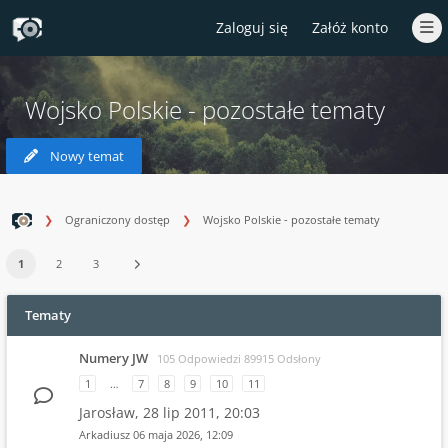
Zaloguj się
Załóż konto
Wojsko Polskie - pozostałe tematy
Nowy temat
Ograniczony dostęp
Wojsko Polskie - pozostałe tematy
1
2
3
Tematy
Numery JW
105 Odpowiedzi 89915 Odsłony
1
…
7
8
9
10
11
Jarosław,
28 lip 2011, 20:03
Arkadiusz
06 maja 2026, 12:09