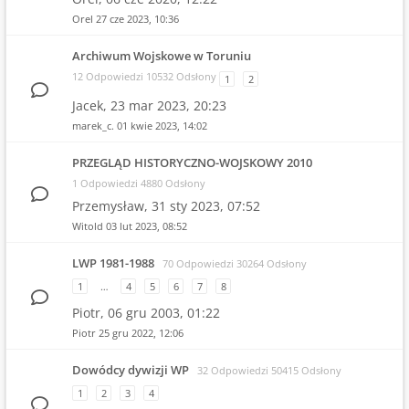
Orel
27 cze 2023, 10:36
Archiwum Wojskowe w Toruniu
12 Odpowiedzi 10532 Odsłony
1
2
Jacek,
23 mar 2023, 20:23
marek_c.
01 kwie 2023, 14:02
PRZEGLĄD HISTORYCZNO-WOJSKOWY 2010
1 Odpowiedzi 4880 Odsłony
Przemysław,
31 sty 2023, 07:52
Witold
03 lut 2023, 08:52
LWP 1981-1988
70 Odpowiedzi 30264 Odsłony
1
…
4
5
6
7
8
Piotr,
06 gru 2003, 01:22
Piotr
25 gru 2022, 12:06
Dowódcy dywizji WP
32 Odpowiedzi 50415 Odsłony
1
2
3
4