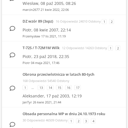
Wiesław,
08 paź 2005, 08:26
marcin2677
21 kwie 2022, 22:06
DZ wzór 89 (3xpz)
16 Odpowiedzi 24010 Odsłony
1
2
Piotr,
08 kwie 2007, 22:14
Przemysław
17 lis 2021, 11:19
T-72S / T-72M1M Wilk
12 Odpowiedzi 14263 Odsłony
1
2
Piotr,
23 paź 2018, 22:35
Piotr
04 maja 2021, 17:46
Obrona przeciwlotnicza w latach 80-tych
168 Odpowiedzi 54540 Odsłony
1
…
13
14
15
16
17
Aleksander,
17 paź 2003, 12:19
JanTyr
26 kwie 2021, 21:44
Obsada personalna WP w dniu 24.10.1973 roku
30 Odpowiedzi 46509 Odsłony
1
2
3
4