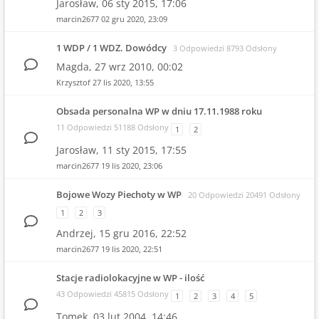
Jarosław,
06 sty 2015, 17:06
marcin2677
02 gru 2020, 23:09
1 WDP / 1 WDZ. Dowódcy
3 Odpowiedzi 8793 Odsłony
Magda,
27 wrz 2010, 00:02
Krzysztof
27 lis 2020, 13:55
Obsada personalna WP w dniu 17.11.1988 roku
11 Odpowiedzi 51188 Odsłony
1
2
Jarosław,
11 sty 2015, 17:55
marcin2677
19 lis 2020, 23:06
Bojowe Wozy Piechoty w WP
20 Odpowiedzi 20491 Odsłony
1
2
3
Andrzej,
15 gru 2016, 22:52
marcin2677
19 lis 2020, 22:51
Stacje radiolokacyjne w WP - ilość
43 Odpowiedzi 45815 Odsłony
1
2
3
4
5
Tomek,
03 lut 2004, 14:46