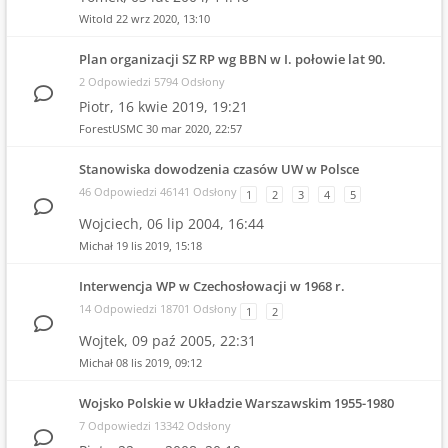
Witold
22 wrz 2020, 13:10
Plan organizacji SZ RP wg BBN w I. połowie lat 90.
2 Odpowiedzi 5794 Odsłony
Piotr,
16 kwie 2019, 19:21
ForestUSMC
30 mar 2020, 22:57
Stanowiska dowodzenia czasów UW w Polsce
46 Odpowiedzi 46141 Odsłony
1
2
3
4
5
Wojciech,
06 lip 2004, 16:44
Michał
19 lis 2019, 15:18
Interwencja WP w Czechosłowacji w 1968 r.
14 Odpowiedzi 18701 Odsłony
1
2
Wojtek,
09 paź 2005, 22:31
Michał
08 lis 2019, 09:12
Wojsko Polskie w Układzie Warszawskim 1955-1980
7 Odpowiedzi 13342 Odsłony