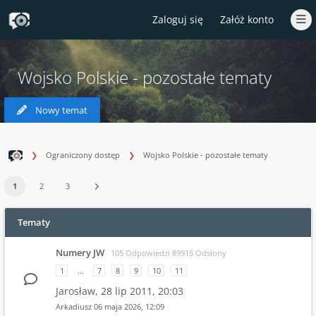
Zaloguj się
Załóż konto
Wojsko Polskie - pozostałe tematy
Nowy temat
Ograniczony dostęp
Wojsko Polskie - pozostałe tematy
1
2
3
Tematy
Numery JW
105 Odpowiedzi 89915 Odsłony
1
…
7
8
9
10
11
Jarosław,
28 lip 2011, 20:03
Arkadiusz
06 maja 2026, 12:09