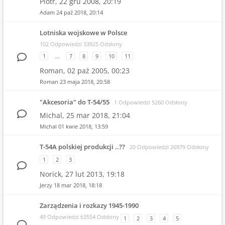
Piotr,
22 gru 2008, 20:19
Adam
24 paź 2018, 20:14
Lotniska wojskowe w Polsce
102 Odpowiedzi 33925 Odsłony
1
…
7
8
9
10
11
Roman,
02 paź 2005, 00:23
Roman
23 maja 2018, 20:58
"Akcesoria" do T-54/55
1 Odpowiedzi 5260 Odsłony
Michal,
25 mar 2018, 21:04
Michal
01 kwie 2018, 13:59
T-54A polskiej produkcji ..??
20 Odpowiedzi 26979 Odsłony
1
2
3
Norick,
27 lut 2013, 19:18
Jerzy
18 mar 2018, 18:18
Zarządzenia i rozkazy 1945-1990
49 Odpowiedzi 63554 Odsłony
1
2
3
4
5