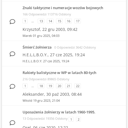
Znaki taktyczne i numeracje wozów bojowych
166 Odpowiedzi 113716 Odsłony
1
…
13
14
15
16
17
Krzysztof,
22 gru 2003, 09:42
Marek
01 gru 2025, 04:03
Śmierć żołnierza
0 Odpowiedzi 3642 Odsłony
H.E.L.L.B.O.Y.,
27 cze 2025, 19:24
H.E.L.L.B.O.Y.
27 cze 2025, 19:24
Rakiety balistyczne w WP w latach 80-tych
216 Odpowiedzi 89865 Odsłony
1
…
18
19
20
21
22
Aleksander,
30 paź 2003, 08:44
Witold
19 gru 2023, 21:04
Uposażenia żołnierzy w latach 1960-1995.
13 Odpowiedzi 19356 Odsłony
1
2
Orel,
06 cze 2020, 12:22