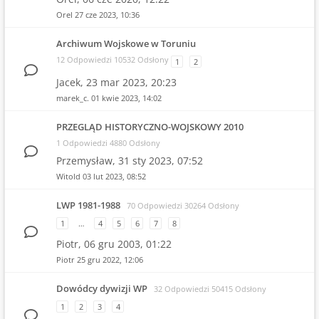
Orel
27 cze 2023, 10:36
Archiwum Wojskowe w Toruniu
12 Odpowiedzi 10532 Odsłony
1
2
Jacek,
23 mar 2023, 20:23
marek_c.
01 kwie 2023, 14:02
PRZEGLĄD HISTORYCZNO-WOJSKOWY 2010
1 Odpowiedzi 4880 Odsłony
Przemysław,
31 sty 2023, 07:52
Witold
03 lut 2023, 08:52
LWP 1981-1988
70 Odpowiedzi 30264 Odsłony
1
…
4
5
6
7
8
Piotr,
06 gru 2003, 01:22
Piotr
25 gru 2022, 12:06
Dowódcy dywizji WP
32 Odpowiedzi 50415 Odsłony
1
2
3
4