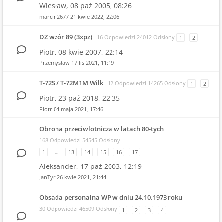
Wiesław,
08 paź 2005, 08:26
marcin2677
21 kwie 2022, 22:06
DZ wzór 89 (3xpz)
16 Odpowiedzi 24012 Odsłony
1
2
Piotr,
08 kwie 2007, 22:14
Przemysław
17 lis 2021, 11:19
T-72S / T-72M1M Wilk
12 Odpowiedzi 14265 Odsłony
1
2
Piotr,
23 paź 2018, 22:35
Piotr
04 maja 2021, 17:46
Obrona przeciwlotnicza w latach 80-tych
168 Odpowiedzi 54545 Odsłony
1
…
13
14
15
16
17
Aleksander,
17 paź 2003, 12:19
JanTyr
26 kwie 2021, 21:44
Obsada personalna WP w dniu 24.10.1973 roku
30 Odpowiedzi 46509 Odsłony
1
2
3
4