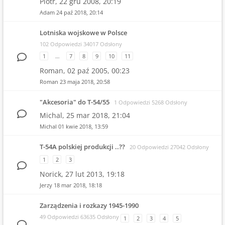
Piotr,
22 gru 2008, 20:19
Adam
24 paź 2018, 20:14
Lotniska wojskowe w Polsce
102 Odpowiedzi 34017 Odsłony
1
…
7
8
9
10
11
Roman,
02 paź 2005, 00:23
Roman
23 maja 2018, 20:58
"Akcesoria" do T-54/55
1 Odpowiedzi 5268 Odsłony
Michal,
25 mar 2018, 21:04
Michal
01 kwie 2018, 13:59
T-54A polskiej produkcji ..??
20 Odpowiedzi 27042 Odsłony
1
2
3
Norick,
27 lut 2013, 19:18
Jerzy
18 mar 2018, 18:18
Zarządzenia i rozkazy 1945-1990
49 Odpowiedzi 63635 Odsłony
1
2
3
4
5