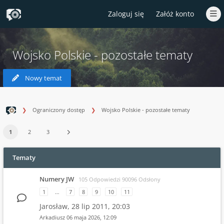
Zaloguj się
Załóż konto
Wojsko Polskie - pozostałe tematy
Nowy temat
Ograniczony dostęp
Wojsko Polskie - pozostałe tematy
1
2
3
Tematy
Numery JW
105 Odpowiedzi 90096 Odsłony
1
…
7
8
9
10
11
Jarosław,
28 lip 2011, 20:03
Arkadiusz
06 maja 2026, 12:09