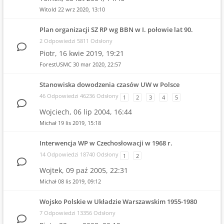
Witold
22 wrz 2020, 13:10
Plan organizacji SZ RP wg BBN w I. połowie lat 90.
2 Odpowiedzi 5811 Odsłony
Piotr,
16 kwie 2019, 19:21
ForestUSMC
30 mar 2020, 22:57
Stanowiska dowodzenia czasów UW w Polsce
46 Odpowiedzi 46236 Odsłony
1
2
3
4
5
Wojciech,
06 lip 2004, 16:44
Michał
19 lis 2019, 15:18
Interwencja WP w Czechosłowacji w 1968 r.
14 Odpowiedzi 18740 Odsłony
1
2
Wojtek,
09 paź 2005, 22:31
Michał
08 lis 2019, 09:12
Wojsko Polskie w Układzie Warszawskim 1955-1980
7 Odpowiedzi 13356 Odsłony