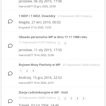
Jarosław,
06 sty 2015, 17:06
marcin2677
02 gru 2020, 23:09
1 WDP / 1 WDZ. Dowódcy
3 Odpowiedzi 8810 Odsłony
Magda,
27 wrz 2010, 00:02
Krzysztof
27 lis 2020, 13:55
Obsada personalna WP w dniu 17.11.1988 roku
11 Odpowiedzi 51237 Odsłony
1
2
Jarosław,
11 sty 2015, 17:55
marcin2677
19 lis 2020, 23:06
Bojowe Wozy Piechoty w WP
20 Odpowiedzi 20549 Odsłony
1
2
3
Andrzej,
15 gru 2016, 22:52
marcin2677
19 lis 2020, 22:51
Stacje radiolokacyjne w WP - ilość
43 Odpowiedzi 45898 Odsłony
1
2
3
4
5
Tomek,
03 lut 2004, 14:46