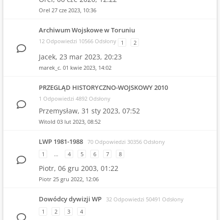
Orel
27 cze 2023, 10:36
Archiwum Wojskowe w Toruniu
12 Odpowiedzi 10566 Odsłony
1
2
Jacek,
23 mar 2023, 20:23
marek_c.
01 kwie 2023, 14:02
PRZEGLĄD HISTORYCZNO-WOJSKOWY 2010
1 Odpowiedzi 4892 Odsłony
Przemysław,
31 sty 2023, 07:52
Witold
03 lut 2023, 08:52
LWP 1981-1988
70 Odpowiedzi 30356 Odsłony
1
…
4
5
6
7
8
Piotr,
06 gru 2003, 01:22
Piotr
25 gru 2022, 12:06
Dowódcy dywizji WP
32 Odpowiedzi 50491 Odsłony
1
2
3
4