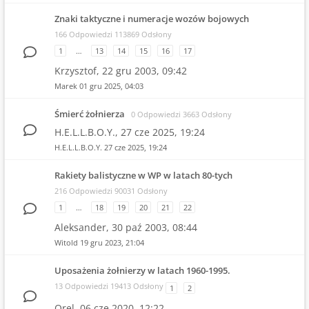
Znaki taktyczne i numeracje wozów bojowych
166 Odpowiedzi 113869 Odsłony
1
…
13
14
15
16
17
Krzysztof,
22 gru 2003, 09:42
Marek
01 gru 2025, 04:03
Śmierć żołnierza
0 Odpowiedzi 3663 Odsłony
H.E.L.L.B.O.Y.,
27 cze 2025, 19:24
H.E.L.L.B.O.Y.
27 cze 2025, 19:24
Rakiety balistyczne w WP w latach 80-tych
216 Odpowiedzi 90031 Odsłony
1
…
18
19
20
21
22
Aleksander,
30 paź 2003, 08:44
Witold
19 gru 2023, 21:04
Uposażenia żołnierzy w latach 1960-1995.
13 Odpowiedzi 19413 Odsłony
1
2
Orel,
06 cze 2020, 12:22