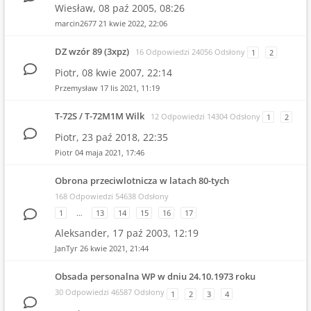
Wiesław,
08 paź 2005, 08:26
marcin2677
21 kwie 2022, 22:06
DZ wzór 89 (3xpz)
16 Odpowiedzi 24056 Odsłony
1
2
Piotr,
08 kwie 2007, 22:14
Przemysław
17 lis 2021, 11:19
T-72S / T-72M1M Wilk
12 Odpowiedzi 14304 Odsłony
1
2
Piotr,
23 paź 2018, 22:35
Piotr
04 maja 2021, 17:46
Obrona przeciwlotnicza w latach 80-tych
168 Odpowiedzi 54638 Odsłony
1
…
13
14
15
16
17
Aleksander,
17 paź 2003, 12:19
JanTyr
26 kwie 2021, 21:44
Obsada personalna WP w dniu 24.10.1973 roku
30 Odpowiedzi 46587 Odsłony
1
2
3
4