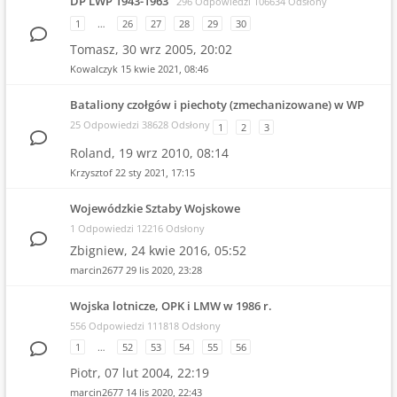
DP LWP 1943-1963
296 Odpowiedzi 106634 Odsłony
1
…
26
27
28
29
30
Tomasz,
30 wrz 2005, 20:02
Kowalczyk
15 kwie 2021, 08:46
Bataliony czołgów i piechoty (zmechanizowane) w WP
25 Odpowiedzi 38628 Odsłony
1
2
3
Roland,
19 wrz 2010, 08:14
Krzysztof
22 sty 2021, 17:15
Wojewódzkie Sztaby Wojskowe
1 Odpowiedzi 12216 Odsłony
Zbigniew,
24 kwie 2016, 05:52
marcin2677
29 lis 2020, 23:28
Wojska lotnicze, OPK i LMW w 1986 r.
556 Odpowiedzi 111818 Odsłony
1
…
52
53
54
55
56
Piotr,
07 lut 2004, 22:19
marcin2677
14 lis 2020, 22:43