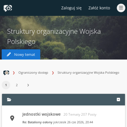
Zaloguj się
Załóż konto
Struktury organizacyjne Wojska
Polskiego
Nowy temat
Ograniczony dostęp
Struktury organizacyjne Wojska Polskiego
1
2
Jednostki wojskowe
20 Tematy 207 Posty
Re: Bataliony osłony
jokrzesik
26 cze 2026, 20:44