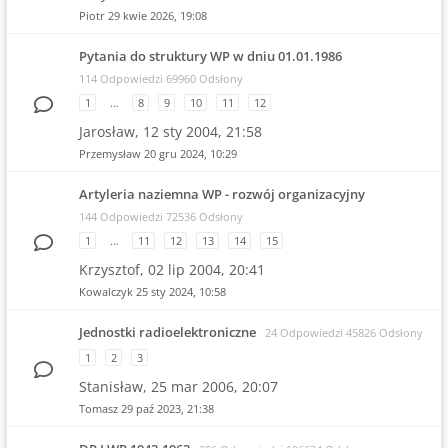
Piotr
29 kwie 2026, 19:08
Pytania do struktury WP w dniu 01.01.1986
114 Odpowiedzi 69960 Odsłony
1
…
8
9
10
11
12
Jarosław,
12 sty 2004, 21:58
Przemysław
20 gru 2024, 10:29
Artyleria naziemna WP - rozwój organizacyjny
144 Odpowiedzi 72536 Odsłony
1
…
11
12
13
14
15
Krzysztof,
02 lip 2004, 20:41
Kowalczyk
25 sty 2024, 10:58
Jednostki radioelektroniczne
24 Odpowiedzi 45826 Odsłony
1
2
3
Stanisław,
25 mar 2006, 20:07
Tomasz
29 paź 2023, 21:38