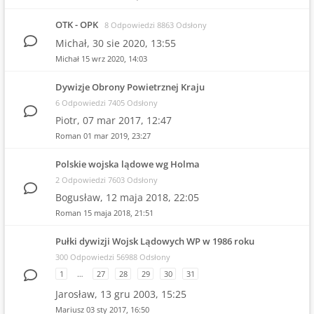
OTK - OPK
8 Odpowiedzi 8863 Odsłony
Michał,
30 sie 2020, 13:55
Michał
15 wrz 2020, 14:03
Dywizje Obrony Powietrznej Kraju
6 Odpowiedzi 7405 Odsłony
Piotr,
07 mar 2017, 12:47
Roman
01 mar 2019, 23:27
Polskie wojska lądowe wg Holma
2 Odpowiedzi 7603 Odsłony
Bogusław,
12 maja 2018, 22:05
Roman
15 maja 2018, 21:51
Pułki dywizji Wojsk Lądowych WP w 1986 roku
300 Odpowiedzi 56988 Odsłony
1
…
27
28
29
30
31
Jarosław,
13 gru 2003, 15:25
Mariusz
03 sty 2017, 16:50