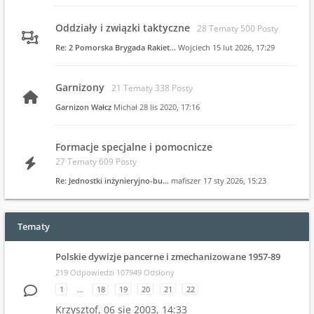
Oddziały i związki taktyczne
28 Tematy 500 Posty
Re: 2 Pomorska Brygada Rakiet…
Wojciech
15 lut 2026, 17:29
Garnizony
21 Tematy 338 Posty
Garnizon Wałcz
Michał
28 lis 2020, 17:16
Formacje specjalne i pomocnicze
27 Tematy 609 Posty
Re: Jednostki inżynieryjno-bu…
mafiszer
17 sty 2026, 15:23
Tematy
Polskie dywizje pancerne i zmechanizowane 1957-89
219 Odpowiedzi 107949 Odsłony
1
…
18
19
20
21
22
Krzysztof,
06 sie 2003, 14:33