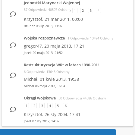
Jednostki Marynarki Wojennej
37 Odpowiedzi 40507 Odsłony
1
2
3
4
Krzysztof,
21 mar 2011, 00:00
Bruner
03 lip 2013, 13:07
Wojska rozpoznawcze
1 Odpowiedzi 13494 Odsłony
gregor47,
20 maja 2013, 17:21
Jacek
20 maja 2013, 21:52
Restrukturyzacja WRt w latach 1990-2011.
6 Odpowiedzi 13645 Odsłony
Michał,
01 kwie 2013, 19:38
Michał
06 maja 2013, 16:04
Okręgi wojskowe
50 Odpowiedzi 44586 Odsłony
1
2
3
4
5
6
Krzysztof,
26 sty 2004, 17:41
Józef
07 sty 2012, 14:37