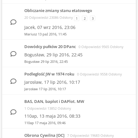
Obliczanie zmiany stanu etatowego
20 Odpowiedzi 23086 Odsłony
1
2
3
Jacek,
07 wrz 2016, 23:06
Mariusz
13 paź 2016, 11:45
Dowódcy pułków 20 DPanc
0 Odpowiedzi 9565 Odsłony
Bogusław,
29 lip 2016, 22:45
Bogusław
29 lip 2016, 22:45
Podległość JW w 1974 roku
0 Odpowiedzi 9558 Odsłony
Jarosław,
17 lip 2016, 10:17
Jarosław
17 lip 2016, 10:17
BAS, DAN, baplot i DAPlot. MW
1 Odpowiedzi 13852 Odsłony
110ap,
13 maja 2016, 08:33
110ap
17 maja 2016, 09:46
Obrona Cywilna [OC]
7 Odpowiedzi 19683 Odsłony