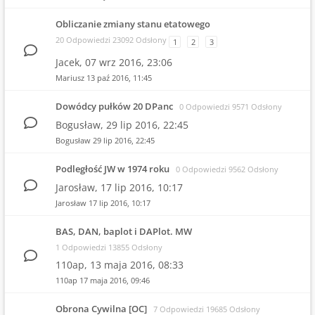
Obliczanie zmiany stanu etatowego
20 Odpowiedzi 23092 Odsłony
1
2
3
Jacek,
07 wrz 2016, 23:06
Mariusz
13 paź 2016, 11:45
Dowódcy pułków 20 DPanc
0 Odpowiedzi 9571 Odsłony
Bogusław,
29 lip 2016, 22:45
Bogusław
29 lip 2016, 22:45
Podległość JW w 1974 roku
0 Odpowiedzi 9562 Odsłony
Jarosław,
17 lip 2016, 10:17
Jarosław
17 lip 2016, 10:17
BAS, DAN, baplot i DAPlot. MW
1 Odpowiedzi 13855 Odsłony
110ap,
13 maja 2016, 08:33
110ap
17 maja 2016, 09:46
Obrona Cywilna [OC]
7 Odpowiedzi 19685 Odsłony