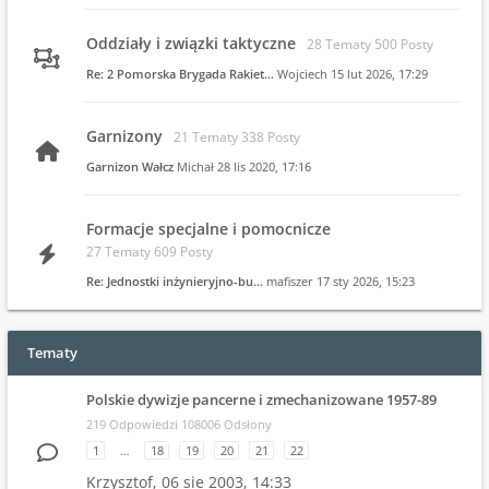
Oddziały i związki taktyczne
28 Tematy 500 Posty
Re: 2 Pomorska Brygada Rakiet…
Wojciech
15 lut 2026, 17:29
Garnizony
21 Tematy 338 Posty
Garnizon Wałcz
Michał
28 lis 2020, 17:16
Formacje specjalne i pomocnicze
27 Tematy 609 Posty
Re: Jednostki inżynieryjno-bu…
mafiszer
17 sty 2026, 15:23
Tematy
Polskie dywizje pancerne i zmechanizowane 1957-89
219 Odpowiedzi 108006 Odsłony
1
…
18
19
20
21
22
Krzysztof,
06 sie 2003, 14:33