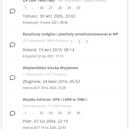
DP LWP 1943-1963
296 Odpowiedzi 106648 Odsłony
1
…
26
27
28
29
30
Tomasz,
30 wrz 2005, 20:02
Kowalczyk
15 kwie 2021, 08:46
Bataliony czołgów i piechoty (zmechanizowane) w WP
25 Odpowiedzi 38634 Odsłony
1
2
3
Roland,
19 wrz 2010, 08:14
Krzysztof
22 sty 2021, 17:15
Wojewódzkie Sztaby Wojskowe
1 Odpowiedzi 12217 Odsłony
Zbigniew,
24 kwie 2016, 05:52
marcin2677
29 lis 2020, 23:28
Wojska lotnicze, OPK i LMW w 1986 r.
556 Odpowiedzi 111838 Odsłony
1
…
52
53
54
55
56
Piotr,
07 lut 2004, 22:19
marcin2677
14 lis 2020, 22:43