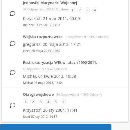
Jednostki Marynarki Wojennej
37 Odpowiedzi 40515 Odsłony
1
2
3
4
Krzysztof,
21 mar 2011, 00:00
Bruner
03 lip 2013, 13:07
Wojska rozpoznawcze
1 Odpowiedzi 13497 Odsłony
gregor47,
20 maja 2013, 17:21
Jacek
20 maja 2013, 21:52
Restrukturyzacja WRt w latach 1990-2011.
6 Odpowiedzi 13647 Odsłony
Michał,
01 kwie 2013, 19:38
Michał
06 maja 2013, 16:04
Okręgi wojskowe
50 Odpowiedzi 44599 Odsłony
1
2
3
4
5
6
Krzysztof,
26 sty 2004, 17:41
Józef
07 sty 2012, 14:37