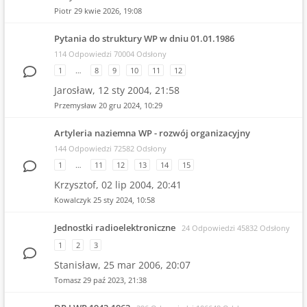
Piotr
29 kwie 2026, 19:08
Pytania do struktury WP w dniu 01.01.1986
114 Odpowiedzi 70004 Odsłony
1
…
8
9
10
11
12
Jarosław,
12 sty 2004, 21:58
Przemysław
20 gru 2024, 10:29
Artyleria naziemna WP - rozwój organizacyjny
144 Odpowiedzi 72582 Odsłony
1
…
11
12
13
14
15
Krzysztof,
02 lip 2004, 20:41
Kowalczyk
25 sty 2024, 10:58
Jednostki radioelektroniczne
24 Odpowiedzi 45832 Odsłony
1
2
3
Stanisław,
25 mar 2006, 20:07
Tomasz
29 paź 2023, 21:38