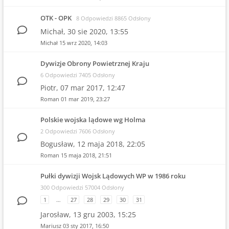
OTK - OPK
8 Odpowiedzi 8865 Odsłony
Michał,
30 sie 2020, 13:55
Michał
15 wrz 2020, 14:03
Dywizje Obrony Powietrznej Kraju
6 Odpowiedzi 7405 Odsłony
Piotr,
07 mar 2017, 12:47
Roman
01 mar 2019, 23:27
Polskie wojska lądowe wg Holma
2 Odpowiedzi 7606 Odsłony
Bogusław,
12 maja 2018, 22:05
Roman
15 maja 2018, 21:51
Pułki dywizji Wojsk Lądowych WP w 1986 roku
300 Odpowiedzi 57004 Odsłony
1
…
27
28
29
30
31
Jarosław,
13 gru 2003, 15:25
Mariusz
03 sty 2017, 16:50