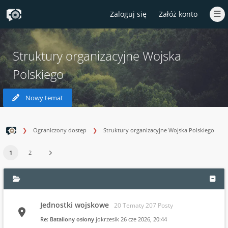
Zaloguj się
Załóż konto
Struktury organizacyjne Wojska
Polskiego
Nowy temat
Ograniczony dostęp
Struktury organizacyjne Wojska Polskiego
1
2
Jednostki wojskowe
20 Tematy 207 Posty
Re: Bataliony osłony
jokrzesik
26 cze 2026, 20:44