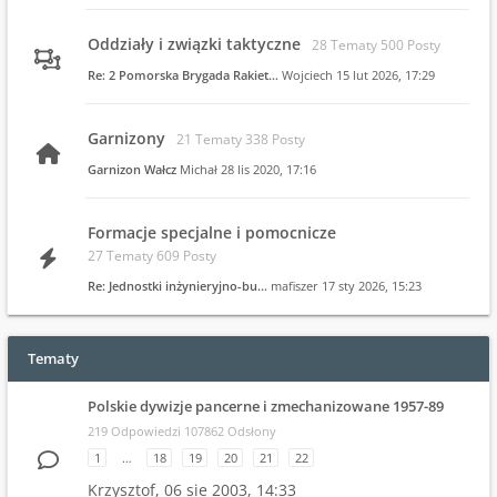
Oddziały i związki taktyczne
28 Tematy 500 Posty
Re: 2 Pomorska Brygada Rakiet…
Wojciech
15 lut 2026, 17:29
Garnizony
21 Tematy 338 Posty
Garnizon Wałcz
Michał
28 lis 2020, 17:16
Formacje specjalne i pomocnicze
27 Tematy 609 Posty
Re: Jednostki inżynieryjno-bu…
mafiszer
17 sty 2026, 15:23
Tematy
Polskie dywizje pancerne i zmechanizowane 1957-89
219 Odpowiedzi 107862 Odsłony
1
…
18
19
20
21
22
Krzysztof,
06 sie 2003, 14:33