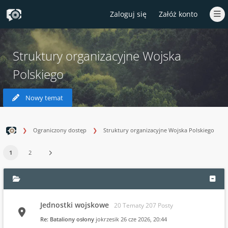
Zaloguj się
Załóż konto
Struktury organizacyjne Wojska
Polskiego
Nowy temat
Ograniczony dostęp
Struktury organizacyjne Wojska Polskiego
1
2
Jednostki wojskowe
20 Tematy 207 Posty
Re: Bataliony osłony
jokrzesik
26 cze 2026, 20:44