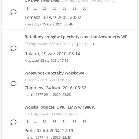
DP LWP 1943-1963
296 Odpowiedzi 106616 Odsłony
1
…
26
27
28
29
30
Tomasz,
30 wrz 2005, 20:02
Kowalczyk
15 kwie 2021, 08:46
Bataliony czołgów i piechoty (zmechanizowane) w WP
25 Odpowiedzi 38610 Odsłony
1
2
3
Roland,
19 wrz 2010, 08:14
Krzysztof
22 sty 2021, 17:15
Wojewódzkie Sztaby Wojskowe
1 Odpowiedzi 12212 Odsłony
Zbigniew,
24 kwie 2016, 05:52
marcin2677
29 lis 2020, 23:28
Wojska lotnicze, OPK i LMW w 1986 r.
556 Odpowiedzi 111802 Odsłony
1
…
52
53
54
55
56
Piotr,
07 lut 2004, 22:19
marcin2677
14 lis 2020, 22:43