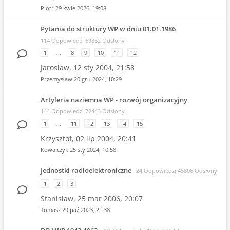
Piotr
29 kwie 2026, 19:08
Pytania do struktury WP w dniu 01.01.1986
114 Odpowiedzi 69862 Odsłony
1
…
8
9
10
11
12
Jarosław,
12 sty 2004, 21:58
Przemysław
20 gru 2024, 10:29
Artyleria naziemna WP - rozwój organizacyjny
144 Odpowiedzi 72443 Odsłony
1
…
11
12
13
14
15
Krzysztof,
02 lip 2004, 20:41
Kowalczyk
25 sty 2024, 10:58
Jednostki radioelektroniczne
24 Odpowiedzi 45806 Odsłony
1
2
3
Stanisław,
25 mar 2006, 20:07
Tomasz
29 paź 2023, 21:38