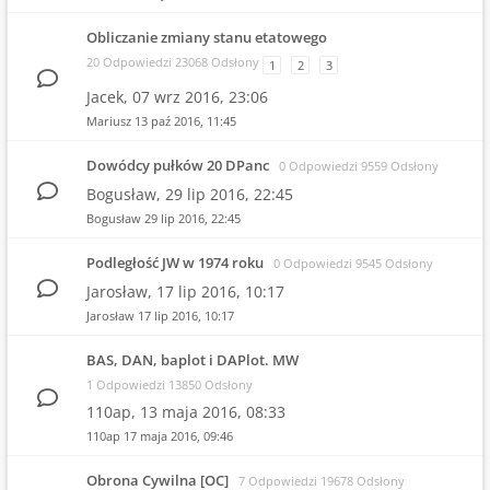
Obliczanie zmiany stanu etatowego
20 Odpowiedzi 23068 Odsłony
1
2
3
Jacek,
07 wrz 2016, 23:06
Mariusz
13 paź 2016, 11:45
Dowódcy pułków 20 DPanc
0 Odpowiedzi 9559 Odsłony
Bogusław,
29 lip 2016, 22:45
Bogusław
29 lip 2016, 22:45
Podległość JW w 1974 roku
0 Odpowiedzi 9545 Odsłony
Jarosław,
17 lip 2016, 10:17
Jarosław
17 lip 2016, 10:17
BAS, DAN, baplot i DAPlot. MW
1 Odpowiedzi 13850 Odsłony
110ap,
13 maja 2016, 08:33
110ap
17 maja 2016, 09:46
Obrona Cywilna [OC]
7 Odpowiedzi 19678 Odsłony