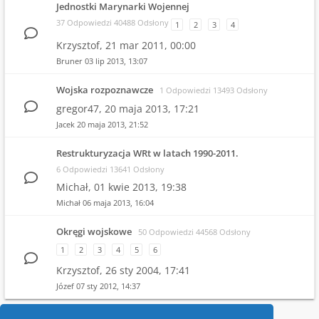
Jednostki Marynarki Wojennej
37 Odpowiedzi 40488 Odsłony
1
2
3
4
Krzysztof,
21 mar 2011, 00:00
Bruner
03 lip 2013, 13:07
Wojska rozpoznawcze
1 Odpowiedzi 13493 Odsłony
gregor47,
20 maja 2013, 17:21
Jacek
20 maja 2013, 21:52
Restrukturyzacja WRt w latach 1990-2011.
6 Odpowiedzi 13641 Odsłony
Michał,
01 kwie 2013, 19:38
Michał
06 maja 2013, 16:04
Okręgi wojskowe
50 Odpowiedzi 44568 Odsłony
1
2
3
4
5
6
Krzysztof,
26 sty 2004, 17:41
Józef
07 sty 2012, 14:37