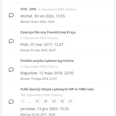
OTK - OPK
8 Odpowiedzi 8860 Odsłony
Michał,
30 sie 2020, 13:55
Michał
15 wrz 2020, 14:03
Dywizje Obrony Powietrznej Kraju
6 Odpowiedzi 7403 Odsłony
Piotr,
07 mar 2017, 12:47
Roman
01 mar 2019, 23:27
Polskie wojska lądowe wg Holma
2 Odpowiedzi 7600 Odsłony
Bogusław,
12 maja 2018, 22:05
Roman
15 maja 2018, 21:51
Pułki dywizji Wojsk Lądowych WP w 1986 roku
300 Odpowiedzi 56961 Odsłony
1
…
27
28
29
30
31
Jarosław,
13 gru 2003, 15:25
Mariusz
03 sty 2017, 16:50