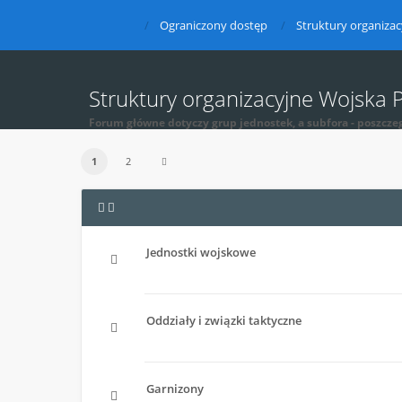
Ograniczony dostęp
Struktury organizac
Struktury organizacyjne Wojska 
Forum główne dotyczy grup jednostek, a subfora - poszcze
1
2
Jednostki wojskowe
Oddziały i związki taktyczne
Garnizony