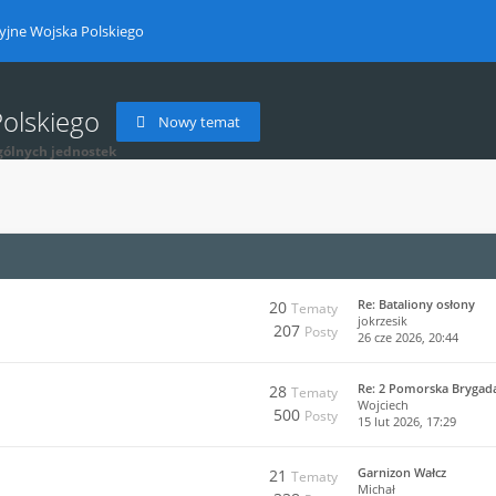
yjne Wojska Polskiego
Polskiego
Nowy temat
gólnych jednostek
Re: Bataliony osłony
20
Tematy
jokrzesik
207
Posty
26 cze 2026, 20:44
Re: 2 Pomorska Brygad
28
Tematy
Wojciech
500
Posty
15 lut 2026, 17:29
Garnizon Wałcz
21
Tematy
Michał