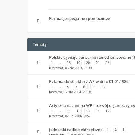
Formacje specjalne i pomocnicze
Tematy
Polskie dywizje pancerne i zmechanizowane 1
1
…
18
19
20
21
22
Krzysztof,
06 sie 2003, 14:33
Pytania do struktury WP w dniu 01.01.1986
1
…
8
9
10
11
12
Jarosław,
12 sty 2004, 21:58
Artyleria naziemna WP - rozwój organizacyjn
1
…
11
12
13
14
15
Krzysztof,
02 lip 2004, 20:41
Jednostki radioelektroniczne
1
2
3
Stanisław,
25 mar 2006, 20:07