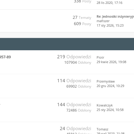
338
Posty
28 lis 2020, 17:16
Re: Jednostki inżyniery
27
Tematy
mafiszer
609
Posty
17 sty 2026, 15:23
219
Odpowiedzi
957-89
Piotr
29 kwie 2026, 19:08
107904
Odsłony
114
Odpowiedzi
Przemysław
20 gru 2024, 10:29
69902
Odsłony
144
Odpowiedzi
y
Kowalczyk
25 sty 2024, 10:58
72486
Odsłony
24
Odpowiedzi
Tomasz
29 paź 2023, 21:38