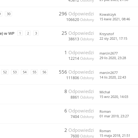
45812
Odsłony
296
Odpowiedzi
9
30
Kowalczyk
15 kwie 2021, 08:46
106620
Odsłony
25
Odpowiedzi
ne) w WP
1
2
3
Krzysztof
22 sty 2021, 17:15
38613
Odsłony
1
Odpowiedzi
marcin2677
29 lis 2020, 23:28
12214
Odsłony
556
Odpowiedzi
52
53
54
55
56
marcin2677
14 lis 2020, 22:43
111806
Odsłony
8
Odpowiedzi
Michał
15 wrz 2020, 14:03
8861
Odsłony
6
Odpowiedzi
Roman
01 mar 2019, 23:27
7404
Odsłony
2
Odpowiedzi
Roman
15 maja 2018, 21:51
7600
Odsłony