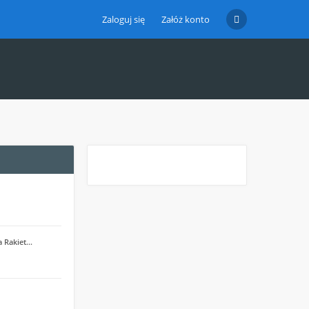
Zaloguj się
Załóż konto
a Rakiet…