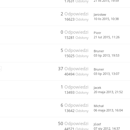
21 lis 2015, 19:59
17631
Odsłony
2
Odpowiedzi
Jarosław
10 lis 2015, 10:38
16623
Odsłony
0
Odpowiedzi
Piotr
21 lut 2015, 11:26
15281
Odsłony
5
Odpowiedzi
Bruner
03 lip 2013, 19:53
15025
Odsłony
37
Odpowiedzi
4
Bruner
03 lip 2013, 13:07
40494
Odsłony
1
Odpowiedzi
Jacek
20 maja 2013, 21:52
13493
Odsłony
6
Odpowiedzi
Michał
06 maja 2013, 16:04
13642
Odsłony
50
Odpowiedzi
Józef
07 sty 2012, 14:37
44571
Odsłony