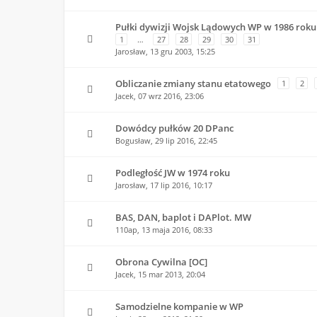
Pułki dywizji Wojsk Lądowych WP w 1986 roku
1
…
27
28
29
30
31
Jarosław,
13 gru 2003, 15:25
Obliczanie zmiany stanu etatowego
1
2
Jacek,
07 wrz 2016, 23:06
Dowódcy pułków 20 DPanc
Bogusław,
29 lip 2016, 22:45
Podległość JW w 1974 roku
Jarosław,
17 lip 2016, 10:17
BAS, DAN, baplot i DAPlot. MW
110ap,
13 maja 2016, 08:33
Obrona Cywilna [OC]
Jacek,
15 mar 2013, 20:04
Samodzielne kompanie w WP