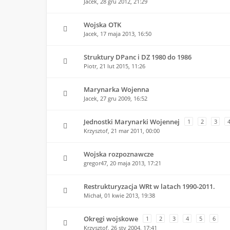
Jacek,
28 gru 2012, 21:29
Wojska OTK
Jacek,
17 maja 2013, 16:50
Struktury DPanc i DZ 1980 do 1986
Piotr,
21 lut 2015, 11:26
Marynarka Wojenna
Jacek,
27 gru 2009, 16:52
Jednostki Marynarki Wojennej
1
2
3
Krzysztof,
21 mar 2011, 00:00
Wojska rozpoznawcze
gregor47,
20 maja 2013, 17:21
Restrukturyzacja WRt w latach 1990-2011.
Michał,
01 kwie 2013, 19:38
Okręgi wojskowe
1
2
3
4
5
6
Krzysztof,
26 sty 2004, 17:41