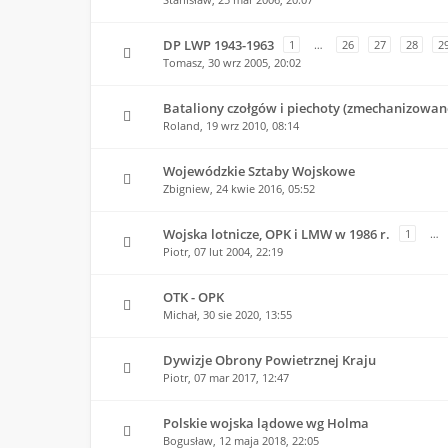
DP LWP 1943-1963
1
…
26
27
28
2
Tomasz,
30 wrz 2005, 20:02
Bataliony czołgów i piechoty (zmechanizowa
Roland,
19 wrz 2010, 08:14
Wojewódzkie Sztaby Wojskowe
Zbigniew,
24 kwie 2016, 05:52
Wojska lotnicze, OPK i LMW w 1986 r.
1
…
Piotr,
07 lut 2004, 22:19
OTK - OPK
Michał,
30 sie 2020, 13:55
Dywizje Obrony Powietrznej Kraju
Piotr,
07 mar 2017, 12:47
Polskie wojska lądowe wg Holma
Bogusław,
12 maja 2018, 22:05