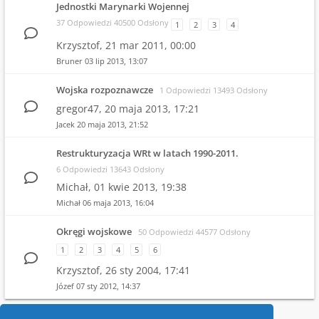
Jednostki Marynarki Wojennej
37 Odpowiedzi 40500 Odsłony
1
2
3
4
Krzysztof,
21 mar 2011, 00:00
Bruner
03 lip 2013, 13:07
Wojska rozpoznawcze
1 Odpowiedzi 13493 Odsłony
gregor47,
20 maja 2013, 17:21
Jacek
20 maja 2013, 21:52
Restrukturyzacja WRt w latach 1990-2011.
6 Odpowiedzi 13643 Odsłony
Michał,
01 kwie 2013, 19:38
Michał
06 maja 2013, 16:04
Okręgi wojskowe
50 Odpowiedzi 44577 Odsłony
1
2
3
4
5
6
Krzysztof,
26 sty 2004, 17:41
Józef
07 sty 2012, 14:37