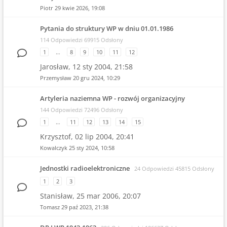
Piotr
29 kwie 2026, 19:08
Pytania do struktury WP w dniu 01.01.1986
114 Odpowiedzi 69915 Odsłony
1
…
8
9
10
11
12
Jarosław,
12 sty 2004, 21:58
Przemysław
20 gru 2024, 10:29
Artyleria naziemna WP - rozwój organizacyjny
144 Odpowiedzi 72496 Odsłony
1
…
11
12
13
14
15
Krzysztof,
02 lip 2004, 20:41
Kowalczyk
25 sty 2024, 10:58
Jednostki radioelektroniczne
24 Odpowiedzi 45815 Odsłony
1
2
3
Stanisław,
25 mar 2006, 20:07
Tomasz
29 paź 2023, 21:38