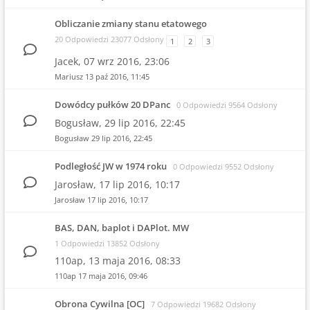
Obliczanie zmiany stanu etatowego
20 Odpowiedzi 23077 Odsłony
1
2
3
Jacek,
07 wrz 2016, 23:06
Mariusz
13 paź 2016, 11:45
Dowódcy pułków 20 DPanc
0 Odpowiedzi 9564 Odsłony
Bogusław,
29 lip 2016, 22:45
Bogusław
29 lip 2016, 22:45
Podległość JW w 1974 roku
0 Odpowiedzi 9552 Odsłony
Jarosław,
17 lip 2016, 10:17
Jarosław
17 lip 2016, 10:17
BAS, DAN, baplot i DAPlot. MW
1 Odpowiedzi 13852 Odsłony
110ap,
13 maja 2016, 08:33
110ap
17 maja 2016, 09:46
Obrona Cywilna [OC]
7 Odpowiedzi 19682 Odsłony