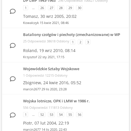
DP LWP 1943-1963
296 Odpowiedzi 106627 Odsłony
1
…
26
27
28
29
30
Tomasz,
30 wrz 2005, 20:02
Kowalczyk
15 kwie 2021, 08:46
Bataliony czołgów i piechoty (zmechanizowane) w WP
25 Odpowiedzi 38618 Odsłony
1
2
3
Roland,
19 wrz 2010, 08:14
Krzysztof
22 sty 2021, 17:15
Wojewódzkie Sztaby Wojskowe
1 Odpowiedzi 12215 Odsłony
Zbigniew,
24 kwie 2016, 05:52
marcin2677
29 lis 2020, 23:28
Wojska lotnicze, OPK i LMW w 1986 r.
556 Odpowiedzi 111813 Odsłony
1
…
52
53
54
55
56
Piotr,
07 lut 2004, 22:19
marcin2677
14 lis 2020, 22:43