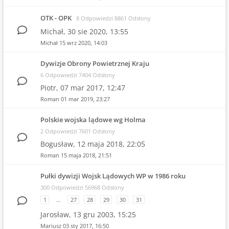
OTK - OPK
8 Odpowiedzi 8861 Odsłony
Michał,
30 sie 2020, 13:55
Michał
15 wrz 2020, 14:03
Dywizje Obrony Powietrznej Kraju
6 Odpowiedzi 7404 Odsłony
Piotr,
07 mar 2017, 12:47
Roman
01 mar 2019, 23:27
Polskie wojska lądowe wg Holma
2 Odpowiedzi 7601 Odsłony
Bogusław,
12 maja 2018, 22:05
Roman
15 maja 2018, 21:51
Pułki dywizji Wojsk Lądowych WP w 1986 roku
300 Odpowiedzi 56968 Odsłony
1
…
27
28
29
30
31
Jarosław,
13 gru 2003, 15:25
Mariusz
03 sty 2017, 16:50