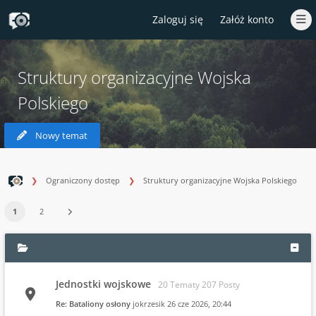
Zaloguj się
Załóż konto
Struktury organizacyjne Wojska
Polskiego
Nowy temat
Ograniczony dostęp
Struktury organizacyjne Wojska Polskiego
1
2
Jednostki wojskowe
20 Tematy 207 Posty
Re: Bataliony osłony
jokrzesik
26 cze 2026, 20:44