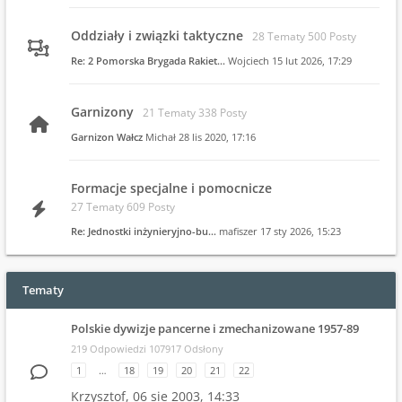
Oddziały i związki taktyczne
28 Tematy 500 Posty
Re: 2 Pomorska Brygada Rakiet…
Wojciech
15 lut 2026, 17:29
Garnizony
21 Tematy 338 Posty
Garnizon Wałcz
Michał
28 lis 2020, 17:16
Formacje specjalne i pomocnicze
27 Tematy 609 Posty
Re: Jednostki inżynieryjno-bu…
mafiszer
17 sty 2026, 15:23
Tematy
Polskie dywizje pancerne i zmechanizowane 1957-89
219 Odpowiedzi 107917 Odsłony
1
…
18
19
20
21
22
Krzysztof,
06 sie 2003, 14:33