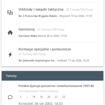
Oddziały i związki taktyczne
28 Tematy 500 Posty
Re: 2 Pomorska Brygada Rakiet…
Wojciech
15 lut 2026, 17:29
Garnizony
21 Tematy 338 Posty
Garnizon Wałcz
Michał
28 lis 2020, 17:16
Formacje specjalne i pomocnicze
27 Tematy 609 Posty
Re: Jednostki inżynieryjno-bu…
mafiszer
17 sty 2026, 15:23
Tematy
Polskie dywizje pancerne i zmechanizowane 1957-89
219 Odpowiedzi 107915 Odsłony
1
…
18
19
20
21
22
Krzysztof,
06 sie 2003, 14:33