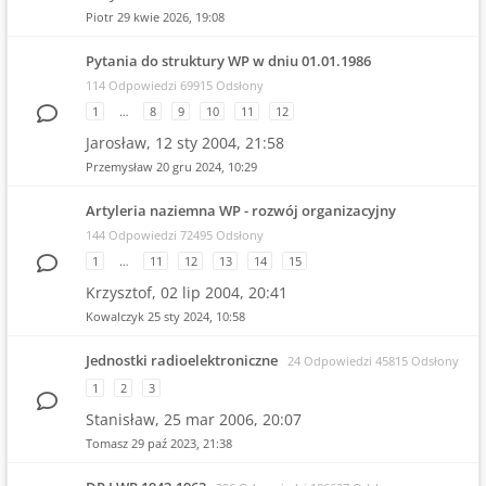
Piotr
29 kwie 2026, 19:08
Pytania do struktury WP w dniu 01.01.1986
114 Odpowiedzi 69915 Odsłony
1
…
8
9
10
11
12
Jarosław,
12 sty 2004, 21:58
Przemysław
20 gru 2024, 10:29
Artyleria naziemna WP - rozwój organizacyjny
144 Odpowiedzi 72495 Odsłony
1
…
11
12
13
14
15
Krzysztof,
02 lip 2004, 20:41
Kowalczyk
25 sty 2024, 10:58
Jednostki radioelektroniczne
24 Odpowiedzi 45815 Odsłony
1
2
3
Stanisław,
25 mar 2006, 20:07
Tomasz
29 paź 2023, 21:38