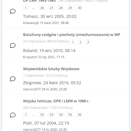
DP LWP 1943-1963
296 Odpowiedzi 106627 Odsłony
1
…
26
27
28
29
30
Tomasz,
30 wrz 2005, 20:02
Kowalczyk
15 kwie 2021, 08:46
Bataliony czołgów i piechoty (zmechanizowane) w WP
25 Odpowiedzi 38618 Odsłony
1
2
3
Roland,
19 wrz 2010, 08:14
Krzysztof
22 sty 2021, 17:15
Wojewódzkie Sztaby Wojskowe
1 Odpowiedzi 12215 Odsłony
Zbigniew,
24 kwie 2016, 05:52
marcin2677
29 lis 2020, 23:28
Wojska lotnicze, OPK i LMW w 1986 r.
556 Odpowiedzi 111813 Odsłony
1
…
52
53
54
55
56
Piotr,
07 lut 2004, 22:19
marcin2677
14 lis 2020, 22:43