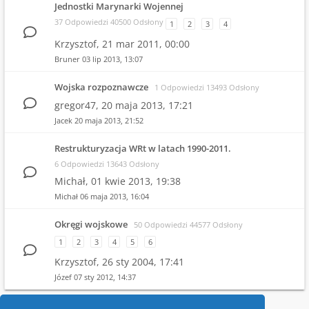
Jednostki Marynarki Wojennej
37 Odpowiedzi 40500 Odsłony
1
2
3
4
Krzysztof,
21 mar 2011, 00:00
Bruner
03 lip 2013, 13:07
Wojska rozpoznawcze
1 Odpowiedzi 13493 Odsłony
gregor47,
20 maja 2013, 17:21
Jacek
20 maja 2013, 21:52
Restrukturyzacja WRt w latach 1990-2011.
6 Odpowiedzi 13643 Odsłony
Michał,
01 kwie 2013, 19:38
Michał
06 maja 2013, 16:04
Okręgi wojskowe
50 Odpowiedzi 44577 Odsłony
1
2
3
4
5
6
Krzysztof,
26 sty 2004, 17:41
Józef
07 sty 2012, 14:37