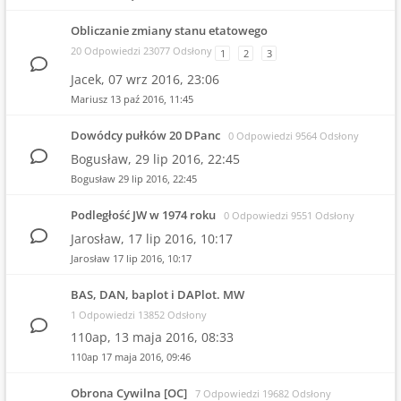
Obliczanie zmiany stanu etatowego
20 Odpowiedzi 23077 Odsłony
1
2
3
Jacek,
07 wrz 2016, 23:06
Mariusz
13 paź 2016, 11:45
Dowódcy pułków 20 DPanc
0 Odpowiedzi 9564 Odsłony
Bogusław,
29 lip 2016, 22:45
Bogusław
29 lip 2016, 22:45
Podległość JW w 1974 roku
0 Odpowiedzi 9551 Odsłony
Jarosław,
17 lip 2016, 10:17
Jarosław
17 lip 2016, 10:17
BAS, DAN, baplot i DAPlot. MW
1 Odpowiedzi 13852 Odsłony
110ap,
13 maja 2016, 08:33
110ap
17 maja 2016, 09:46
Obrona Cywilna [OC]
7 Odpowiedzi 19682 Odsłony