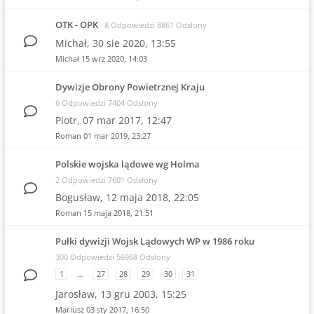
OTK - OPK
8 Odpowiedzi 8861 Odsłony
Michał,
30 sie 2020, 13:55
Michał
15 wrz 2020, 14:03
Dywizje Obrony Powietrznej Kraju
6 Odpowiedzi 7404 Odsłony
Piotr,
07 mar 2017, 12:47
Roman
01 mar 2019, 23:27
Polskie wojska lądowe wg Holma
2 Odpowiedzi 7601 Odsłony
Bogusław,
12 maja 2018, 22:05
Roman
15 maja 2018, 21:51
Pułki dywizji Wojsk Lądowych WP w 1986 roku
300 Odpowiedzi 56968 Odsłony
1
…
27
28
29
30
31
Jarosław,
13 gru 2003, 15:25
Mariusz
03 sty 2017, 16:50