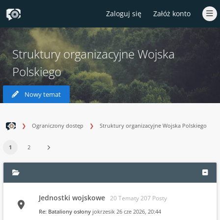
Zaloguj się
Załóż konto
Struktury organizacyjne Wojska
Polskiego
Nowy temat
Ograniczony dostęp
Struktury organizacyjne Wojska Polskiego
1
2
Jednostki wojskowe
20 Tematy 207 Posty
Re: Bataliony osłony
jokrzesik
26 cze 2026, 20:44